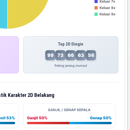
Top 2D Dingin
99
73
66
63
56
Paling jarang muncul
stik Karakter 2D Belakang
GANJIL / GENAP KEPALA
ecil 53%
Ganjil 50%
Genap 50%