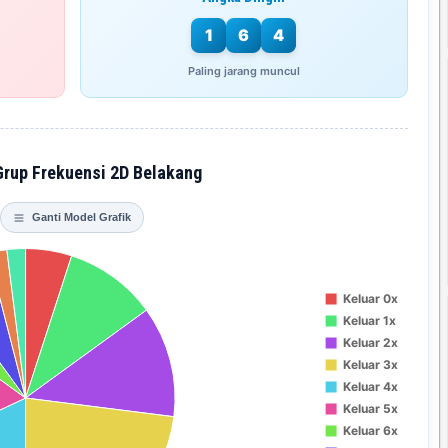
1
6
4
Paling jarang muncul
Grup Frekuensi 2D Belakang
Ganti Model Grafik