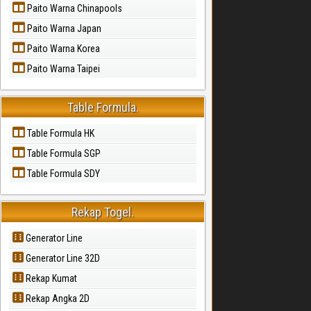
Paito Warna Chinapools
Paito Warna Japan
Paito Warna Korea
Paito Warna Taipei
Table Formula.
Table Formula HK
Table Formula SGP
Table Formula SDY
Rekap Togel.
Generator Line
Generator Line 32D
Rekap Kumat
Rekap Angka 2D