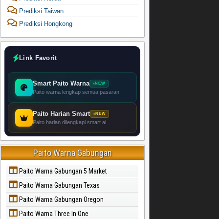
Prediksi Taiwan
Prediksi Hongkong
Link Favorit
Smart Paito Warna
NEW
Paito warna lengkap semua pasaran
Paito Harian Smart
NEW
Paito harian dilengkapi smart ai
Paito Warna Gabungan
Paito Warna Gabungan 5 Market
Paito Warna Gabungan Texas
Paito Warna Gabungan Oregon
Paito Warna Three In One