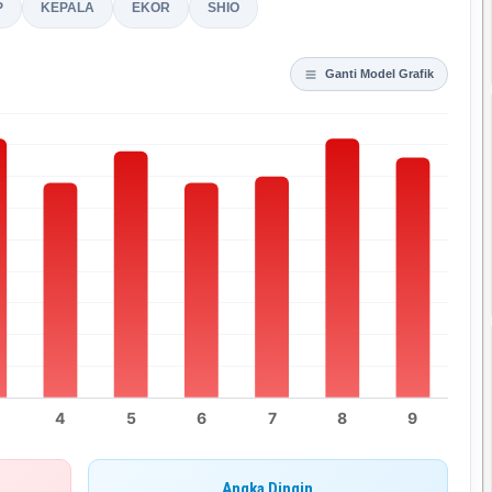
P
KEPALA
EKOR
SHIO
Ganti Model Grafik
Angka Dingin