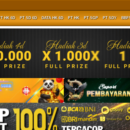
PT HK 6D
PT SD 6D
DATA HK 6D
PT HK
PT SGP
PT SDY
BBF