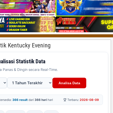
stik Kentucky Evening
alisasi Statistik Data
a Panas & Dingin secara Real-Time.
Analisa Data
tersedia:
366 result
dari
366 hari
hari
🏆 Terbaru:
2026-08-09