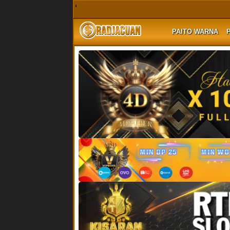
PAITO WARNA