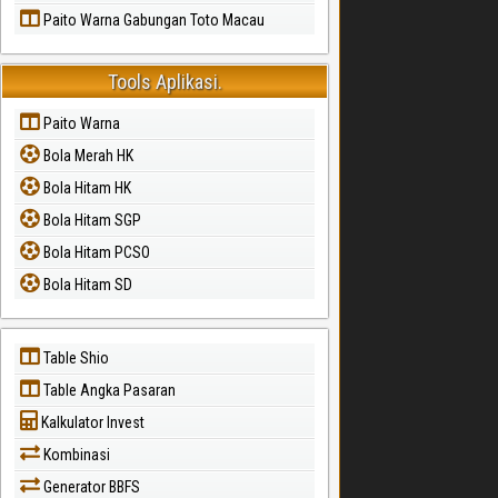
Paito Warna Gabungan Toto Macau
Tools Aplikasi.
Paito Warna
Bola Merah HK
Bola Hitam HK
Bola Hitam SGP
Bola Hitam PCSO
Bola Hitam SD
Table Shio
Table Angka Pasaran
Kalkulator Invest
Kombinasi
Generator BBFS