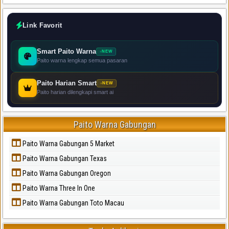
Link Favorit
Smart Paito Warna
NEW
Paito warna lengkap semua pasaran
Paito Harian Smart
NEW
Paito harian dilengkapi smart ai
Paito Warna Gabungan
Paito Warna Gabungan 5 Market
Paito Warna Gabungan Texas
Paito Warna Gabungan Oregon
Paito Warna Three In One
Paito Warna Gabungan Toto Macau