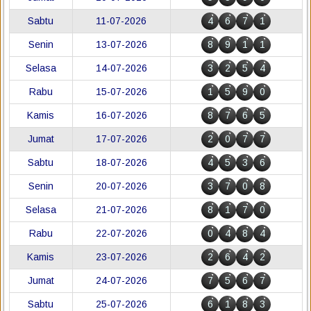
Sabtu
11-07-2026
4
6
7
1
Senin
13-07-2026
8
9
1
1
Selasa
14-07-2026
3
2
5
4
Rabu
15-07-2026
1
5
9
0
Kamis
16-07-2026
8
7
6
5
Jumat
17-07-2026
2
0
7
7
Sabtu
18-07-2026
4
5
3
6
Senin
20-07-2026
3
7
0
8
Selasa
21-07-2026
8
1
7
0
Rabu
22-07-2026
0
4
8
4
Kamis
23-07-2026
2
6
4
2
Jumat
24-07-2026
7
5
6
7
Sabtu
25-07-2026
6
1
8
3