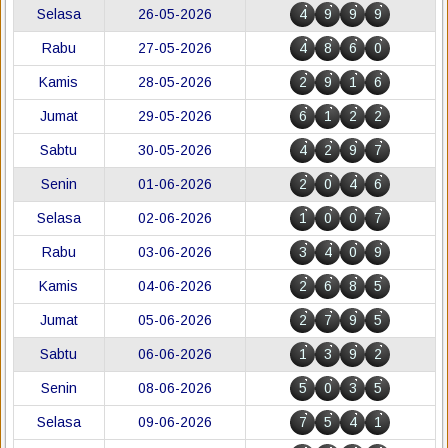
Selasa
26-05-2026
4
9
9
9
Rabu
27-05-2026
4
8
6
0
Kamis
28-05-2026
2
9
1
6
Jumat
29-05-2026
6
1
2
2
Sabtu
30-05-2026
4
2
9
7
Senin
01-06-2026
2
0
4
6
Selasa
02-06-2026
1
0
0
7
Rabu
03-06-2026
3
4
0
9
Kamis
04-06-2026
2
6
8
5
Jumat
05-06-2026
2
7
9
5
Sabtu
06-06-2026
1
3
9
2
Senin
08-06-2026
5
0
3
5
Selasa
09-06-2026
7
5
4
1