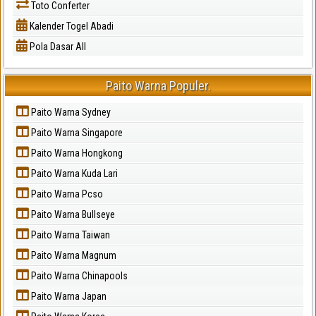
Toto Conferter
Kalender Togel Abadi
Pola Dasar All
Paito Warna Populer.
Paito Warna Sydney
Paito Warna Singapore
Paito Warna Hongkong
Paito Warna Kuda Lari
Paito Warna Pcso
Paito Warna Bullseye
Paito Warna Taiwan
Paito Warna Magnum
Paito Warna Chinapools
Paito Warna Japan