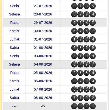
Senin
27-07-2026
9
1
9
5
Selasa
28-07-2026
8
7
9
4
Rabu
29-07-2026
6
9
4
7
Kamis
30-07-2026
5
7
6
1
Jumat
31-07-2026
1
7
0
4
Sabtu
01-08-2026
6
3
5
9
Senin
03-08-2026
9
1
9
8
Selasa
04-08-2026
0
4
9
7
Rabu
05-08-2026
2
8
8
4
Kamis
06-08-2026
3
7
0
4
Jumat
07-08-2026
6
9
6
4
Sabtu
08-08-2026
7
1
0
2
-x-
-x-