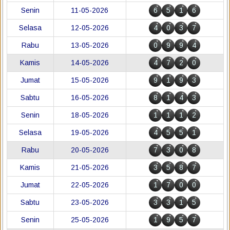
Senin
11-05-2026
6
5
1
6
Selasa
12-05-2026
4
0
3
7
Rabu
13-05-2026
0
9
9
4
Kamis
14-05-2026
4
7
2
0
Jumat
15-05-2026
9
1
9
3
Sabtu
16-05-2026
8
1
4
3
Senin
18-05-2026
1
1
1
2
Selasa
19-05-2026
4
5
5
1
Rabu
20-05-2026
7
3
0
8
Kamis
21-05-2026
3
5
8
7
Jumat
22-05-2026
1
7
0
0
Sabtu
23-05-2026
3
3
1
5
Senin
25-05-2026
1
9
5
7