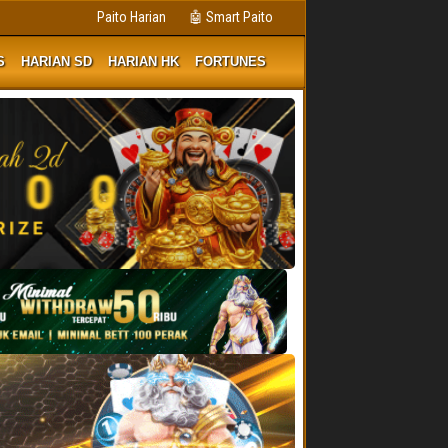
Paito Harian
🤖 Smart Paito
S
HARIAN SD
HARIAN HK
FORTUNES