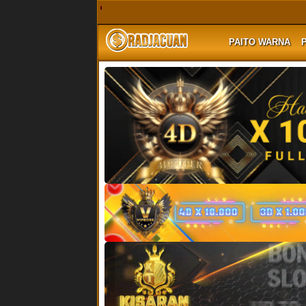
PAITO WARNA