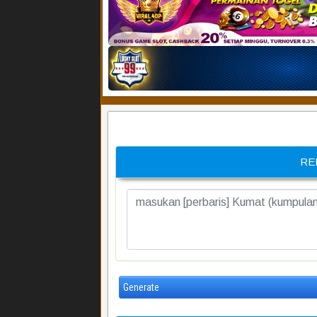
RE
Generate