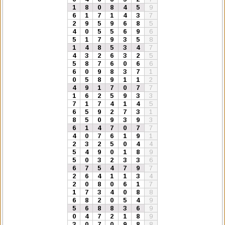
1
8
0
8
4
5
9
6
1
7
1
4
3
7
2
9
5
9
6
8
5
4
0
5
5
6
9
6
5
1
7
9
3
5
8
1
4
8
5
3
4
7
4
3
2
6
3
2
5
5
8
7
6
0
6
6
6
0
9
8
3
7
1
0
5
8
9
1
1
2
4
9
1
7
0
7
7
1
6
2
5
9
3
3
7
1
7
4
1
4
5
6
5
9
2
7
3
1
8
5
0
9
3
9
3
6
1
4
7
0
7
7
4
0
7
6
1
9
1
2
3
2
5
0
4
4
5
4
9
0
1
8
9
5
0
3
2
3
3
6
6
7
5
4
7
9
7
2
6
4
1
1
3
4
2
0
8
0
6
1
7
1
7
3
4
0
8
8
6
8
2
0
5
4
9
5
6
8
8
3
6
9
0
4
7
2
1
8
9
3
0
7
0
9
8
8