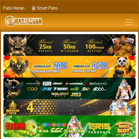
Paito Harian
🤖 Smart Paito