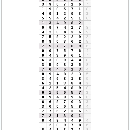
3
9
6
7
1
6
7
1
9
0
5
7
1
8
4
9
1
2
9
3
3
5
5
4
2
5
1
6
1
3
4
9
8
2
1
0
9
7
4
1
7
8
4
2
8
4
3
6
9
7
5
8
2
2
9
2
8
8
0
3
6
2
8
7
5
7
7
6
9
6
0
9
7
5
7
6
4
9
4
3
9
6
1
7
6
3
0
9
4
4
8
3
5
9
8
3
5
8
7
0
4
6
1
3
4
8
9
4
8
2
3
5
3
4
6
8
1
8
9
6
1
1
3
8
4
3
4
2
5
4
8
9
8
6
1
9
6
5
7
3
0
9
4
8
9
6
6
6
6
8
7
9
3
3
3
0
0
6
5
8
4
7
7
6
2
3
6
9
7
2
1
3
9
1
1
8
4
9
4
4
9
4
1
2
8
9
7
8
6
8
4
8
3
7
1
8