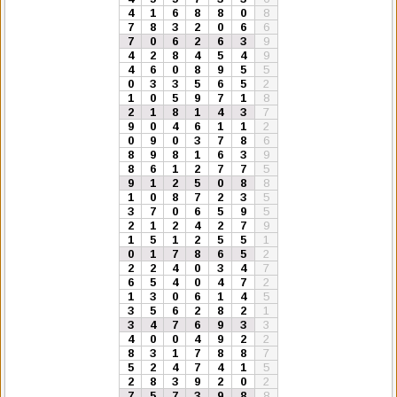
4
1
6
8
8
0
8
7
8
3
2
0
6
6
7
0
6
2
6
3
9
4
2
8
4
5
4
9
4
6
0
8
9
5
5
0
3
3
5
6
5
2
1
0
5
9
7
1
8
2
1
8
1
4
3
7
9
0
4
6
1
1
2
0
9
0
3
7
8
6
8
9
8
1
6
3
9
8
6
1
2
7
7
5
9
1
2
5
0
8
8
1
0
8
7
2
3
5
3
7
0
6
5
9
5
2
1
2
4
2
7
9
1
5
1
2
5
5
1
0
1
7
8
6
5
2
2
2
4
0
3
4
7
6
5
4
0
4
7
2
1
3
0
6
1
4
5
3
5
6
2
8
2
1
3
4
7
6
9
3
3
4
0
0
4
9
2
2
8
3
1
7
8
8
7
5
2
4
7
4
1
5
2
8
3
9
2
0
2
7
5
7
3
9
8
8