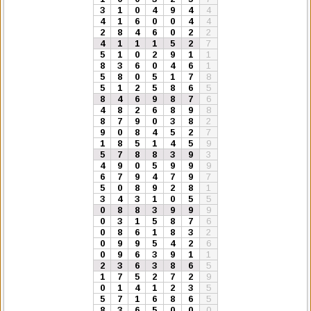
3
1
0
4
9
4
4
4
1
6
0
0
4
4
2
8
4
6
0
2
2
4
1
1
1
5
2
7
5
1
0
2
9
1
1
8
3
6
0
4
6
1
5
8
0
5
1
7
8
5
1
2
5
8
6
5
8
4
6
9
8
7
6
4
8
2
6
8
9
8
8
7
9
0
3
8
2
9
0
8
4
5
2
7
1
8
5
1
4
5
9
5
7
8
8
3
9
3
4
9
0
5
9
9
9
6
7
9
4
7
9
7
5
0
8
9
2
8
1
3
4
3
1
0
5
5
0
8
8
3
9
9
9
0
3
1
5
8
7
6
0
8
6
1
8
3
2
0
9
9
5
4
2
6
0
9
6
3
9
1
1
2
3
6
3
8
6
5
1
7
5
2
7
2
9
0
1
4
1
2
3
5
5
7
1
6
8
6
5
8
3
6
5
0
0
0