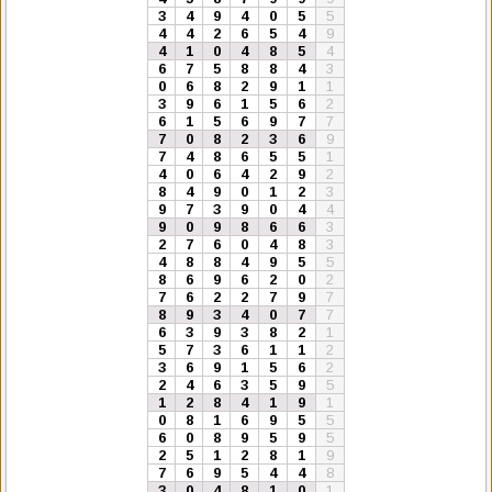
3
4
9
4
0
5
5
4
4
2
6
5
4
9
4
1
0
4
8
5
4
6
7
5
8
8
4
3
0
6
8
2
9
1
1
3
9
6
1
5
6
2
6
1
5
6
9
7
7
7
0
8
2
3
6
9
7
4
8
6
5
5
1
4
0
6
4
2
9
2
8
4
9
0
1
2
3
9
7
3
9
0
4
4
9
0
9
8
6
6
3
2
7
6
0
4
8
3
4
8
8
4
9
5
5
8
6
9
6
2
0
2
7
6
2
2
7
9
7
8
9
3
4
0
7
7
6
3
9
3
8
2
1
5
7
3
6
1
1
2
3
6
9
1
5
6
2
2
4
6
3
5
9
5
1
2
8
4
1
9
1
0
8
1
6
9
5
5
6
0
8
9
5
9
5
2
5
1
2
8
1
9
7
6
9
5
4
4
8
3
0
4
8
1
0
1