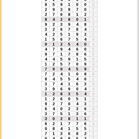
8
5
9
1
0
0
0
2
9
3
9
7
0
7
2
7
6
8
1
2
3
8
4
2
8
0
1
1
9
2
3
9
4
8
3
3
2
6
7
8
4
3
4
2
5
1
9
2
2
1
5
6
7
5
4
9
0
1
2
5
4
0
4
4
7
9
4
6
0
6
9
7
1
7
8
6
5
4
4
5
9
1
5
6
1
2
5
7
0
9
9
7
9
0
4
5
9
5
7
2
4
1
0
8
8
8
4
5
5
4
6
1
3
7
4
1
6
3
9
3
9
6
9
0
4
4
1
2
8
3
5
4
9
1
2
6
0
5
1
6
9
2
7
0
4
3
7
6
4
0
2
3
6
9
3
7
5
1
3
6
9
3
0
2
8
1
1
2
6
2
1
7
7
6
4
0
8
4
1
5
5
1
7
1
3
6
8
2
1
0
4
6
8
5
2
7