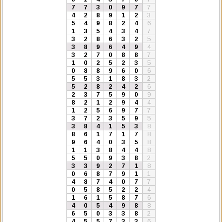
7
7
3
0
9
7
7
4
2
8
9
1
2
3
5
4
9
8
2
4
6
1
3
5
4
3
4
7
3
2
8
6
3
2
5
3
8
9
6
4
9
4
3
2
7
0
8
8
7
1
0
2
5
2
3
5
0
8
8
9
6
0
6
5
5
3
1
8
3
2
5
2
8
2
4
2
6
2
3
7
5
9
0
9
8
2
1
2
9
4
4
1
2
5
6
9
7
7
3
7
2
3
5
9
5
3
8
4
1
5
3
8
8
6
1
7
1
7
8
9
6
4
0
3
5
8
1
1
3
8
4
4
8
5
5
0
9
3
8
2
3
3
9
2
7
1
8
0
6
8
7
9
1
1
4
8
7
4
0
7
7
0
5
8
5
2
2
4
1
6
1
5
8
7
6
4
0
5
4
9
8
8
6
5
0
3
3
8
2
4
5
5
7
3
3
6