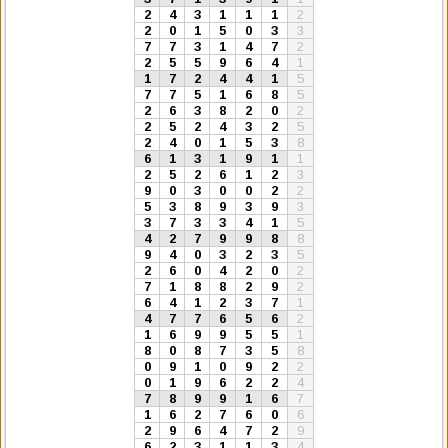
2
4
3
1
1
1
2
2
0
1
5
0
3
3
7
7
3
1
4
7
2
2
5
5
9
6
4
1
1
7
2
4
4
1
5
7
7
5
1
6
8
5
2
6
3
8
2
0
2
2
5
2
4
3
2
5
2
4
0
1
5
3
8
6
1
3
1
9
1
1
2
5
2
6
1
2
3
9
0
3
0
0
2
2
5
3
8
9
3
9
3
3
7
3
3
4
1
5
4
2
7
9
9
8
8
9
4
0
3
2
3
5
2
6
0
4
2
0
2
7
1
8
8
2
9
2
6
4
1
2
3
7
1
4
7
7
6
5
6
2
1
6
9
9
5
5
1
8
0
8
7
3
5
8
0
9
1
0
9
2
2
0
1
9
6
2
2
4
7
8
9
9
1
6
7
1
6
2
7
6
0
6
2
9
6
4
7
2
9
6
2
3
1
1
3
4