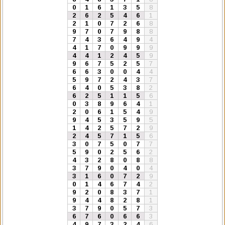
0
1
6
1
3
5
8
2
6
2
5
4
6
1
2
1
0
7
2
6
8
9
7
0
7
9
8
8
7
4
3
6
4
9
4
4
1
7
0
9
9
9
4
4
1
2
4
5
9
9
6
7
5
2
5
7
6
6
3
0
0
4
4
5
9
7
2
4
3
7
6
4
0
5
3
8
2
6
2
5
1
1
5
6
0
3
8
9
6
4
1
2
0
6
1
5
4
9
9
4
5
3
5
9
5
1
4
2
5
7
2
9
2
4
5
7
1
5
6
3
0
7
5
0
7
7
5
9
0
2
5
6
2
4
3
2
8
0
8
8
3
7
9
0
4
0
4
3
1
6
0
7
2
9
0
1
4
6
7
4
2
9
2
0
8
3
7
1
9
4
4
8
2
8
1
3
7
9
0
5
7
3
6
7
6
0
6
6
3
4
9
7
3
2
4
6