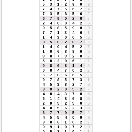
5
3
1
2
9
0
9
7
4
7
5
6
7
4
7
3
5
8
5
6
2
6
7
9
0
2
0
2
2
4
0
0
4
2
6
9
5
8
5
9
0
9
7
7
1
3
4
6
1
1
4
3
0
0
5
5
8
5
0
2
8
7
6
1
4
0
4
5
2
7
1
0
6
8
8
6
5
3
8
7
3
2
0
2
5
8
2
0
6
1
7
9
8
6
8
1
4
5
0
8
4
7
0
2
2
6
7
0
6
6
5
2
9
7
8
5
7
3
1
4
5
3
8
2
7
9
8
9
2
0
5
2
7
4
8
4
3
7
8
6
6
1
4
8
6
8
5
2
9
5
2
5
0
5
4
8
5
6
2
3
5
6
7
7
9
5
7
3
4
5
5
4
0
9
9
8
8
6
1
0
2
2
9
9
1
0
7
2
9
0
5
7
1
9
1
1