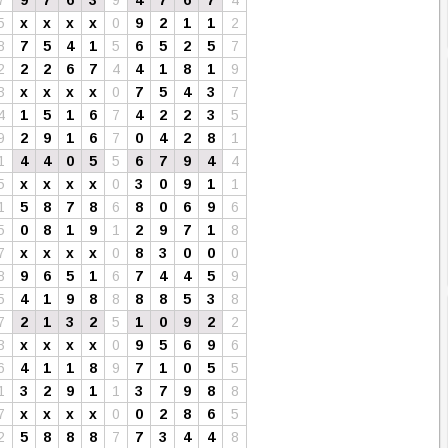
7
9
7
6
3
9
4
7
6
7
4
5
x
x
x
x
0
9
2
1
1
2
8
7
5
4
1
5
6
5
2
5
7
2
2
2
6
7
4
4
1
8
1
9
3
x
x
x
x
0
7
5
4
3
7
4
1
5
1
6
7
4
2
2
3
5
9
2
9
1
6
7
0
4
2
8
1
1
4
4
0
5
5
6
7
9
4
4
5
x
x
x
x
0
3
0
9
1
1
1
5
8
7
8
6
8
0
6
9
6
5
0
8
1
9
1
2
9
7
1
8
7
x
x
x
x
0
8
3
0
0
0
8
9
6
5
1
6
7
4
4
5
9
5
4
1
9
8
8
8
8
5
3
8
7
2
1
3
2
5
1
0
9
2
2
3
x
x
x
x
0
9
5
6
9
6
6
4
1
1
8
9
7
1
0
5
5
1
3
2
9
1
1
3
7
9
8
8
7
x
x
x
x
0
0
2
8
6
5
2
5
8
8
8
7
7
3
4
4
8