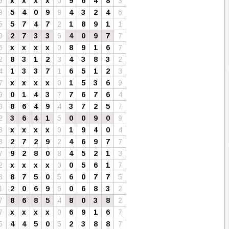
9
x
x
x
x
0
9
6
4
8
3
9
5
4
0
9
9
4
3
2
4
6
5
5
7
4
7
2
1
8
9
1
1
9
2
7
3
3
6
4
0
9
7
7
6
x
x
x
x
0
8
9
1
6
7
2
8
3
1
2
3
4
3
8
3
2
4
1
3
3
7
1
6
5
1
2
3
7
x
x
x
x
0
1
5
3
6
9
9
0
1
4
3
7
7
6
7
6
4
3
8
6
4
9
4
3
7
2
5
7
2
3
6
4
1
5
0
0
9
0
9
8
x
x
x
x
0
1
9
4
0
4
8
2
7
2
9
2
4
6
9
7
7
7
9
2
8
0
8
4
5
2
1
3
2
x
x
x
x
0
0
5
6
1
7
3
8
7
5
0
5
6
0
7
7
5
1
2
0
6
9
6
0
6
8
3
2
7
8
6
8
5
4
8
0
3
8
2
7
x
x
x
x
0
6
9
1
6
7
5
4
4
5
0
5
2
3
8
8
7