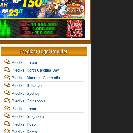
Prediksi Togel Populer.
Prediksi Taipei
Prediksi North Carolina Day
Prediksi Magnum Cambodia
Prediksi Bullseye
Prediksi Sydney
Prediksi Chinapools
Prediksi Japan
Prediksi Singapore
Prediksi Pcso
Prediksi Korea