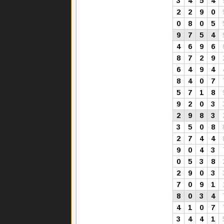
3
4
5
4
2
2
9
0
0
8
0
5
9
7
5
4
4
6
9
6
8
7
2
9
6
4
9
4
8
4
0
7
5
7
1
8
9
2
0
3
2
9
8
3
3
5
0
8
2
7
4
4
9
0
4
3
0
5
3
8
2
9
0
3
7
0
9
1
8
0
3
4
4
1
0
7
3
4
4
1