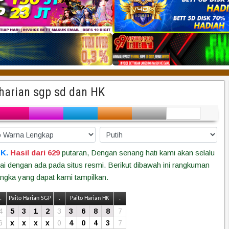
 harian sgp sd dan HK
HK.
Hasil dari 629
putaran, Dengan senang hati kami akan selalu
i dengan ada pada situs resmi. Berikut dibawah ini rangkuman
angka yang dapat kami tampilkan.
.
Paito Harian SGP
.
Paito Harian HK
.
4
5
3
1
2
3
3
6
8
8
7
6
x
x
x
x
0
4
0
4
3
7