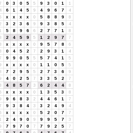
7
0
3
0
5
5
9
3
0
1
1
4
6
1
4
5
9
4
9
6
7
4
5
x
x
x
x
0
5
8
8
9
8
2
3
2
3
6
9
9
3
8
5
4
1
5
8
9
6
6
2
7
7
1
8
8
2
4
5
9
5
1
2
9
7
7
3
x
x
x
x
0
9
5
7
8
6
8
0
4
5
2
7
2
9
3
1
4
7
9
9
0
5
5
5
7
4
1
5
9
x
x
x
x
0
1
1
0
5
5
3
7
2
9
5
5
2
7
3
6
9
9
4
0
2
5
7
3
3
5
2
7
3
4
8
5
7
3
6
2
4
4
8
6
x
x
x
x
0
1
3
5
3
8
9
9
6
8
3
2
4
4
6
1
7
7
9
3
8
4
3
3
2
4
9
4
6
x
x
x
x
0
5
2
0
7
7
1
2
4
9
0
9
9
9
5
7
3
9
7
9
7
0
7
7
9
2
5
7