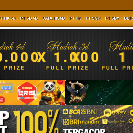
PT HK 6D
PT SD 6D
DATA HK 6D
PT HK
PT SGP
PT SDY
BBF