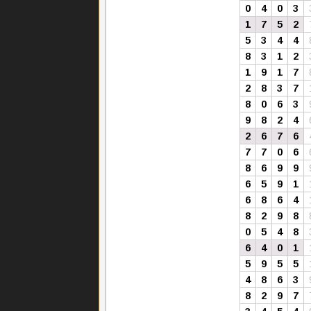
0
4
0
3
1
7
5
2
5
3
4
4
8
3
1
2
1
9
1
7
2
8
3
7
8
0
6
3
9
8
2
4
2
6
7
6
7
7
0
6
8
6
9
9
6
5
9
1
6
8
6
4
8
2
9
8
0
5
4
8
6
4
0
1
5
9
5
5
4
8
6
3
8
2
9
7