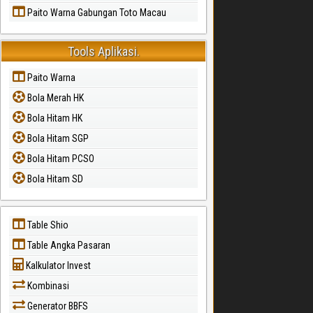
Paito Warna Gabungan Toto Macau
Tools Aplikasi.
Paito Warna
Bola Merah HK
Bola Hitam HK
Bola Hitam SGP
Bola Hitam PCSO
Bola Hitam SD
Table Shio
Table Angka Pasaran
Kalkulator Invest
Kombinasi
Generator BBFS