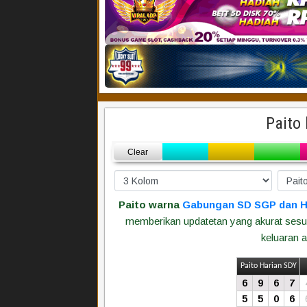
Paito
Clear
Paito warna
Gabungan SD SGP dan 
memberikan updatetan yang akurat sesua
keluaran 
Paito Harian SDY
6
9
6
7
5
5
0
6