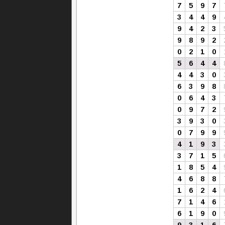
7
5
9
7
3
4
4
9
9
4
2
3
9
8
9
2
0
2
1
0
5
6
4
4
4
4
3
0
6
3
9
8
0
6
4
3
0
9
7
2
3
9
3
0
0
7
9
9
4
1
9
3
3
7
1
5
1
8
5
4
4
6
8
8
1
6
2
4
7
1
4
6
6
1
9
0