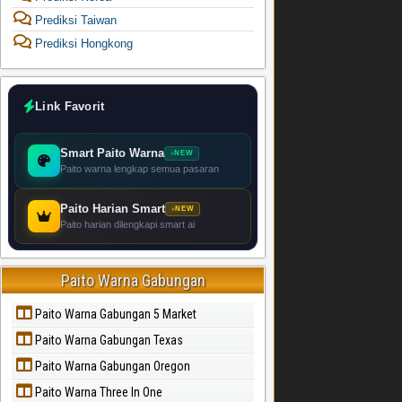
Prediksi Taiwan
Prediksi Hongkong
Link Favorit
Smart Paito Warna
NEW
Paito warna lengkap semua pasaran
Paito Harian Smart
NEW
Paito harian dilengkapi smart ai
Paito Warna Gabungan
Paito Warna Gabungan 5 Market
Paito Warna Gabungan Texas
Paito Warna Gabungan Oregon
Paito Warna Three In One