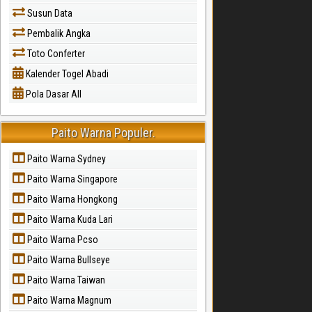
Susun Data
Pembalik Angka
Toto Conferter
Kalender Togel Abadi
Pola Dasar All
Paito Warna Populer.
Paito Warna Sydney
Paito Warna Singapore
Paito Warna Hongkong
Paito Warna Kuda Lari
Paito Warna Pcso
Paito Warna Bullseye
Paito Warna Taiwan
Paito Warna Magnum