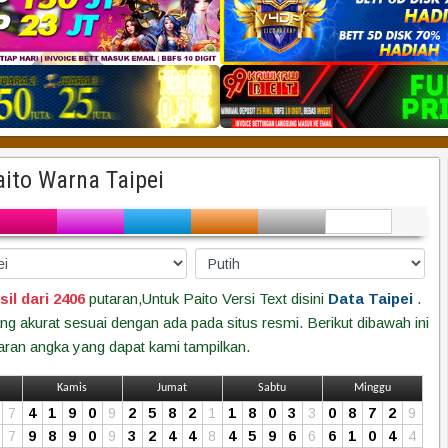
aito Warna Taipei
sil dari 2406
putaran,Untuk Paito Versi Text disini
Data Taipei
.
g akurat sesuai dengan ada pada situs resmi. Berikut dibawah ini
ran angka yang dapat kami tampilkan.
Kamis
Jumat
Sabtu
Minggu
7
4
1
9
0
9
2
5
8
2
1
1
8
0
3
3
0
8
7
2
9
7
9
8
9
0
9
3
2
4
4
8
4
5
9
6
6
6
1
0
4
4