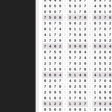
0
4
4
6
1
6
1
9
7
7
8
9
7
2
8
0
5
9
5
5
9
3
7
1
4
9
9
5
0
5
0
7
7
5
1
7
8
6
8
6
1
0
7
5
0
8
8
3
4
7
8
6
0
3
7
6
3
6
7
5
3
9
6
2
2
4
8
3
9
2
8
1
7
4
2
9
1
1
2
3
2
7
0
7
4
1
7
2
9
7
5
8
0
8
1
6
1
7
3
7
2
9
2
6
9
3
4
7
0
2
9
2
7
4
8
2
1
3
9
0
8
8
5
8
3
4
6
7
5
9
5
9
0
8
4
3
3
2
6
6
1
0
8
2
1
5
7
2
4
6
8
9
5
2
2
3
7
0
7
7
9
3
9
3
3
5
5
2
3
1
6
9
6
0
6
7
8
6
2
5
2
5
5
6
0
4
4
5
1
4
6
1
4
1
2
8
8
2
0
7
7
4
0
3
8
2
3
7
0
4
7
8
7
8
6
9
2
5
5
1
7
9
8
3
2
0
9
5
5
3
9
6
9
6
1
6
9
8
8
1
6
3
9
3
7
6
1
7
7
5
9
9
5
1
2
2
4
1
3
3
7
1
7
9
2
4
8
5
6
0
6
0
9
8
1
9
2
4
9
6