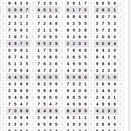
9
8
4
3
0
3
7
2
0
1
1
3
6
1
7
8
8
6
5
6
2
5
3
9
6
7
4
4
5
1
1
2
6
1
7
3
1
2
8
3
1
4
8
6
9
3
7
1
1
6
0
4
4
9
8
4
8
3
8
0
7
6
4
8
2
3
1
3
4
7
2
4
8
3
0
3
5
5
1
3
7
5
2
7
6
7
6
8
3
2
2
1
1
9
1
8
9
3
8
2
5
7
2
9
2
9
7
8
7
1
8
7
0
9
5
5
0
2
6
6
3
3
0
6
0
6
8
4
9
7
5
3
9
5
3
9
3
2
2
0
3
3
9
0
8
4
3
8
0
9
9
1
1
1
7
5
9
5
7
8
4
8
3
6
4
2
0
2
8
8
7
4
2
6
5
0
8
0
8
3
6
5
5
1
8
4
7
5
3
1
5
1
3
5
8
7
6
3
6
9
4
9
9
5
5
9
8
6
0
6
5
7
8
9
4
4
4
7
3
2
5
4
3
0
8
8
2
2
3
8
2
6
4
4
5
0
5
9
6
6
5
2
5
9
8
0
8
8
7
1
9
1
8
4
3
8
9
8
6
2
9
9
9
7
0
2
1
3
3
6
9
4
4
2
3
8
6
9
6
0
8
4
6
1
9
4
0
6
6
1
4
6
2
8
2
9
4
6
8
5
6
8
5
0
5
6
8
5
0
5
2
4
2
1
3
9
7
5
4
7
2
7
5
4
7
2
4
9
9
6
6
4
9
9
6
6
5
7
0
6
8
5
8
4
8
9
8
8
4
8
9
8
4
2
9
2
2
3
3
6
9
4
4
3
6
9
4
4
9
3
1
1
2
9
3
1
1
2
8
3
3
0
7
7
6
5
8
5
4
2
9
3
5
8
2
8
8
0
8