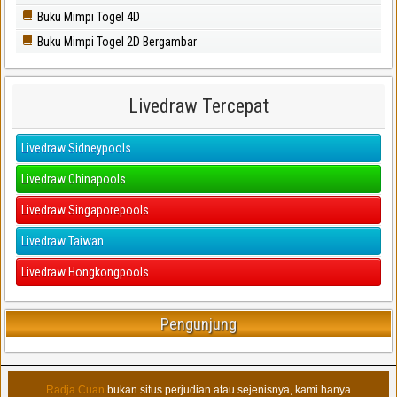
Buku Mimpi Togel 4D
Buku Mimpi Togel 2D Bergambar
Livedraw Tercepat
Livedraw Sidneypools
Livedraw Chinapools
Livedraw Singaporepools
Livedraw Taiwan
Livedraw Hongkongpools
Pengunjung
Radja Cuan
bukan situs perjudian atau sejenisnya, kami hanya