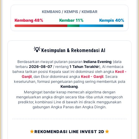
KEMBANG / KEMPIS / KEMBAR
Kembang 48%
Kembar 11%
Kempis 40%
💡
Kesimpulan & Rekomendasi AI
Berdasarkan riwayat putaran pasaran
Indiana Evening
(data
terbaru
2026-08-07
/ rentang
1 Tahun Terakhir
), AI membaca
bahwa tarikan posisi Kepala saat ini didominasi oleh angka
Kecil -
Ganjil
, dan Ekor didominasi angka
Kecil - Ganjil
. Secara
keseluruhan, formasi pengeluaran paling sering membentuk pola
Kembang
.
Mengingat bandar kerap memecah algoritma dengan
mengeluarkan angka dingin secara tiba-tiba untuk mengecoh
prediktor, kombinasi Line di bawah ini diracik menggunakan
gabungan Angka Panas dan Angka Dingin.
REKOMENDASI LINE INVEST 2D