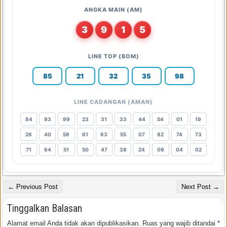
ANGKA MAIN (AM)
3
9
1
5
LINE TOP (BOM)
85
21
32
35
98
LINE CADANGAN (AMAN)
84
93
99
23
31
33
44
54
01
19
26
40
58
61
63
55
07
82
74
73
71
64
51
50
47
38
24
09
04
02
← Previous Post
Next Post →
Tinggalkan Balasan
Alamat email Anda tidak akan dipublikasikan.
Ruas yang wajib ditandai
*