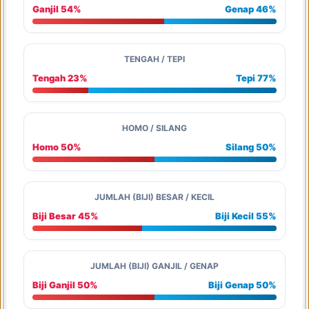
Ganjil 54%
Genap 46%
TENGAH / TEPI
Tengah 23%
Tepi 77%
HOMO / SILANG
Homo 50%
Silang 50%
JUMLAH (BIJI) BESAR / KECIL
Biji Besar 45%
Biji Kecil 55%
JUMLAH (BIJI) GANJIL / GENAP
Biji Ganjil 50%
Biji Genap 50%