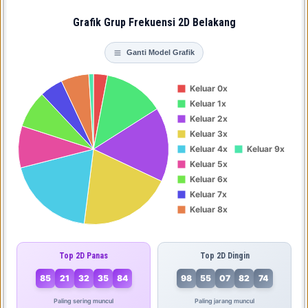
Grafik Grup Frekuensi 2D Belakang
Ganti Model Grafik
Top 2D Panas
Top 2D Dingin
85
21
32
35
84
98
55
07
82
74
Paling sering muncul
Paling jarang muncul