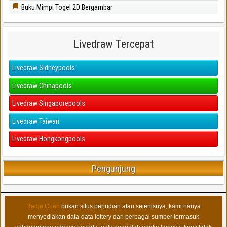
Buku Mimpi Togel 2D Bergambar
Livedraw Tercepat
Livedraw Sidneypools
Livedraw Chinapools
Livedraw Singaporepools
Livedraw Taiwan
Livedraw Hongkongpools
Pengunjung
Radja Cuan
bukan situs perjudian atau sejenisnya, kami hanya
menyediakan data-data lottery dari perbagai sumber termasuk