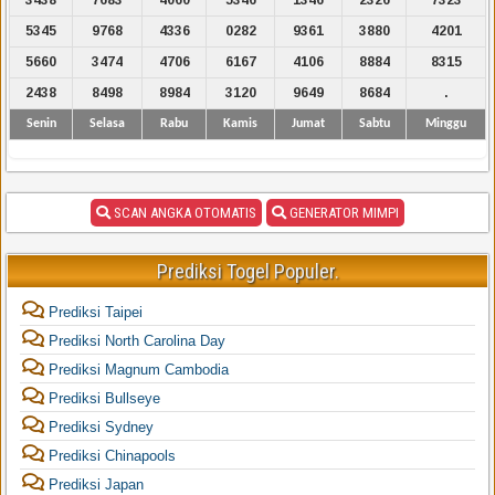
5345
9768
4336
0282
9361
3880
4201
5660
3474
4706
6167
4106
8884
8315
2438
8498
8984
3120
9649
8684
.
Senin
Selasa
Rabu
Kamis
Jumat
Sabtu
Minggu
SCAN ANGKA OTOMATIS
GENERATOR MIMPI
Prediksi Togel Populer.
Prediksi Taipei
Prediksi North Carolina Day
Prediksi Magnum Cambodia
Prediksi Bullseye
Prediksi Sydney
Prediksi Chinapools
Prediksi Japan