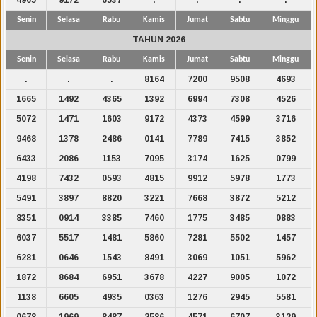
Senin
Selasa
Rabu
Kamis
Jumat
Sabtu
Minggu
TAHUN 2026
Senin
Selasa
Rabu
Kamis
Jumat
Sabtu
Minggu
.
.
.
8164
7200
9508
4693
1665
1492
4365
1392
6994
7308
4526
5072
1471
1603
9172
4373
4599
3716
9468
1378
2486
0141
7789
7415
3852
6433
2086
1153
7095
3174
1625
0799
4198
7432
0593
4815
9912
5978
1773
5491
3897
8820
3221
7668
3872
5212
8351
0914
3385
7460
1775
3485
0883
6037
5517
1481
5860
7281
5502
1457
6281
0646
1543
8491
3069
1051
5962
1872
8684
6951
3678
4227
9005
1072
1138
6605
4935
0363
1276
2945
5581
0678
1969
8487
2586
4571
6707
3129