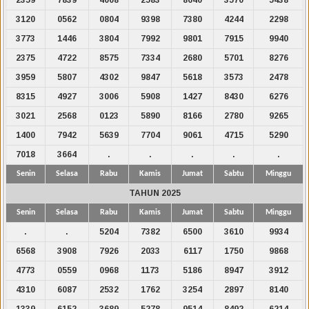
3120
0562
0804
9398
7380
4244
2298
3773
1446
3804
7992
9801
7915
9940
2375
4722
8575
7334
2680
5701
8276
3959
5807
4302
9847
5618
3573
2478
8315
4927
3006
5908
1427
8430
6276
3021
2568
0123
5890
8166
2780
9265
1400
7942
5639
7704
9061
4715
5290
7018
3664
.
.
.
.
.
Senin
Selasa
Rabu
Kamis
Jumat
Sabtu
Minggu
TAHUN 2025
Senin
Selasa
Rabu
Kamis
Jumat
Sabtu
Minggu
.
.
5204
7382
6500
3610
9934
6568
3908
7926
2033
6117
1750
9868
4773
0559
0968
1173
5186
8947
3912
4310
6087
2532
1762
3254
2897
8140
1339
6152
3689
5278
9514
8492
6214