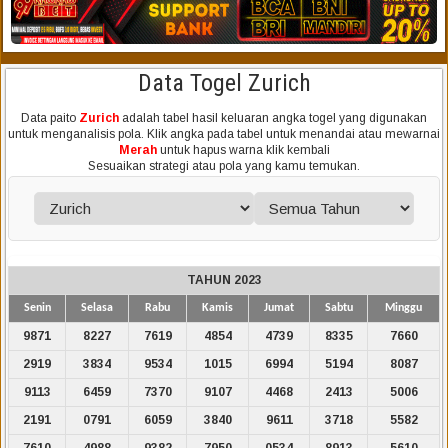
Data Togel Zurich
Data paito
Zurich
adalah tabel hasil keluaran angka togel yang digunakan
untuk menganalisis pola. Klik angka pada tabel untuk menandai atau mewarnai
Merah
untuk hapus warna klik kembali
Sesuaikan strategi atau pola yang kamu temukan.
TAHUN 2023
Senin
Selasa
Rabu
Kamis
Jumat
Sabtu
Minggu
9871
8227
7619
4854
4739
8335
7660
2919
3834
9534
1015
6994
5194
8087
9113
6459
7370
9107
4468
2413
5006
2191
0791
6059
3840
9611
3718
5582
7610
4988
9382
7950
0534
8913
5610