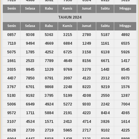
Senin
Selasa
Rabu
Kamis
Jumat
Sabtu
Minggu
TAHUN 2024
Senin
Selasa
Rabu
Kamis
Jumat
Sabtu
Minggu
0857
9308
5363
3215
2780
5187
4892
7110
9494
4669
6884
1249
1161
6535
5075
1785
4252
6725
3158
6138
5926
1661
2523
7789
4649
8156
6671
1417
3035
9945
1329
9769
3270
1443
8545
4437
7850
0791
2097
4123
2312
0073
3767
6701
9868
2248
8223
9219
1576
5193
9192
3795
5199
4308
2550
1387
5006
6949
4924
5272
9303
2242
7004
9572
1711
5884
2191
4223
8434
4365
3107
4524
1571
2413
4714
3826
1614
8528
2720
2719
5965
2717
9102
4225
6994
6447
5038
1428
1321
0308
8898