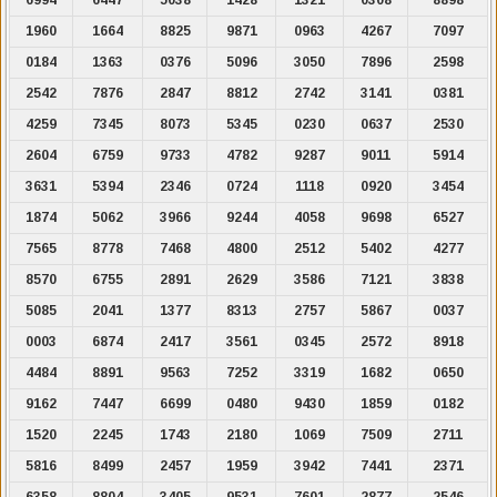
1960
1664
8825
9871
0963
4267
7097
0184
1363
0376
5096
3050
7896
2598
2542
7876
2847
8812
2742
3141
0381
4259
7345
8073
5345
0230
0637
2530
2604
6759
9733
4782
9287
9011
5914
3631
5394
2346
0724
1118
0920
3454
1874
5062
3966
9244
4058
9698
6527
7565
8778
7468
4800
2512
5402
4277
8570
6755
2891
2629
3586
7121
3838
5085
2041
1377
8313
2757
5867
0037
0003
6874
2417
3561
0345
2572
8918
4484
8891
9563
7252
3319
1682
0650
9162
7447
6699
0480
9430
1859
0182
1520
2245
1743
2180
1069
7509
2711
5816
8499
2457
1959
3942
7441
2371
6358
8804
3405
9531
7601
2877
2546