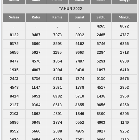
TAHUN 2022
Selasa
Rabu
Kamis
Jumat
Sabtu
Minggu
.
.
.
.
4265
8072
8122
9487
7073
8932
2465
4737
9372
6869
8593
6162
5746
6865
5656
5027
1195
9663
2284
1718
0477
4576
3854
7497
5293
6900
1935
4007
3094
8430
1097
6410
2443
8736
9718
7374
0130
8676
4548
1147
2531
1738
4517
2852
8414
6051
8382
5710
1438
1960
2127
0304
8613
3655
9656
8250
2103
1862
4891
1846
8390
6295
5886
0949
1774
0552
4003
1140
9552
5666
2088
4935
0027
9262
3878
8056
6802
7951
9608
4362