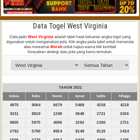
Data Togel West Virginia
Data paito
West Virginia
adalah tabel hasil keluaran angka togel yang
digunakan untuk menganalisis pola. Klik angka pada tabel untuk menandai
atau mewarnai
Merah
untuk hapus warna klik kembali
Sesuaikan strategi atau pola yang kamu temukan.
TAHUN 2021
Selasa
Rabu
Kamis
Jumat
Sabtu
Minggu
4970
9064
6679
5489
4158
4218
9211
8919
1399
0648
2721
3036
9805
5975
4006
2392
3260
2731
2792
5790
8934
8149
8126
3424
1506
3770
3912
0429
4499
1705