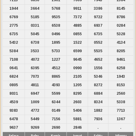
1944
3664
5768
9911
3386
8145
6769
5185
9535
7372
9722
8786
2775
0331
6538
4885
6937
0284
6735
5045
0496
0855
6735
5328
5432
6738
1895
1522
0552
4134
5384
3533
5733
6599
5535
8205
7108
4072
1227
9645
4652
9461
0641
6395
4512
0990
1556
6258
6824
7073
8865
2105
5346
1943
0805
4811
4393
1205
8272
8153
8031
6947
5599
8295
6884
2560
4539
1009
6344
2603
8324
5338
9383
4772
0149
5406
1882
7713
6478
5449
7156
5881
7936
1367
9637
9269
2690
2846
.
.
Selasa
Rabu
Kamis
Jumat
Sabtu
Minggu