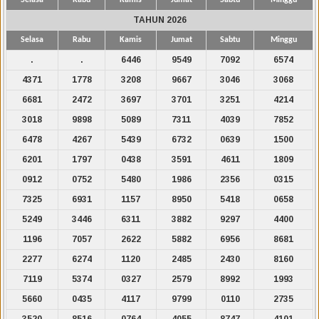
TAHUN 2026
Selasa
Rabu
Kamis
Jumat
Sabtu
Minggu
.
.
6446
9549
7092
6574
4371
1778
3208
9667
3046
3068
6681
2472
3697
3701
3251
4214
3018
9898
5089
7311
4039
7852
6478
4267
5439
6732
0639
1500
6201
1797
0438
3591
4611
1809
0912
0752
5480
1986
2356
0315
7325
6931
1157
8950
5418
0658
5249
3446
6311
3882
9297
4400
1196
7057
2622
5882
6956
8681
2277
6274
1120
2485
2430
8160
7119
5374
0327
2579
8992
1993
5660
0435
4117
9799
0110
2735
3520
8516
0764
4055
8747
4101