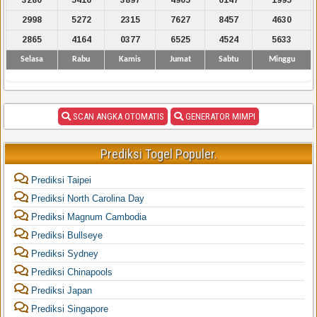
2998
5272
2315
7627
8457
4630
2865
4164
0377
6525
4524
5633
Selasa
Rabu
Kamis
Jumat
Sabtu
Minggu
SCAN ANGKA OTOMATIS
GENERATOR MIMPI
Prediksi Togel Populer.
Prediksi Taipei
Prediksi North Carolina Day
Prediksi Magnum Cambodia
Prediksi Bullseye
Prediksi Sydney
Prediksi Chinapools
Prediksi Japan
Prediksi Singapore