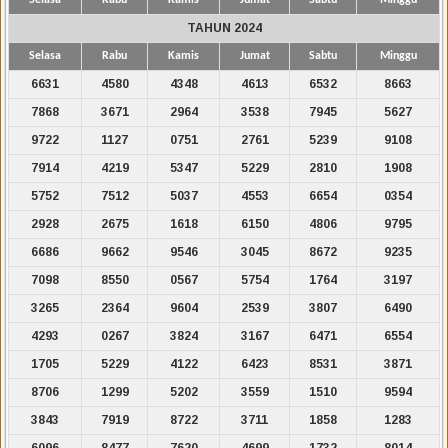
TAHUN 2024
Selasa
Rabu
Kamis
Jumat
Sabtu
Minggu
6631
4580
4348
4613
6532
8663
7868
3671
2964
3538
7945
5627
9722
1127
0751
2761
5239
9108
7914
4219
5347
5229
2810
1908
5752
7512
5037
4553
6654
0354
2928
2675
1618
6150
4806
9795
6686
9662
9546
3045
8672
9235
7098
8550
0567
5754
1764
3197
3265
2364
9604
2539
3807
6490
4293
0267
3824
3167
6471
6554
1705
5229
4122
6423
8531
3871
8706
1299
5202
3559
1510
9594
3843
7919
8722
3711
1858
1283
6096
8477
7620
4699
1732
8014