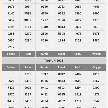
1675
0964
9720
2763
0982
4046
7140
3533
4239
0082
5800
8600
0652
3839
1217
3376
2617
4938
4195
8161
3930
0134
0077
6838
0281
0200
2196
5698
4075
6071
0055
4294
8026
1824
9321
1486
9232
.
.
.
.
.
Selasa
Rabu
Kamis
Jumat
Sabtu
Minggu
TAHUN 2025
Selasa
Rabu
Kamis
Jumat
Sabtu
Minggu
.
1768
3037
0032
2482
4013
8627
8480
0315
0444
7502
1167
7422
0093
0441
6893
5294
9390
9970
2377
9493
0035
6311
4279
3439
2450
4364
4862
4733
8147
0996
3142
4470
3335
2423
1478