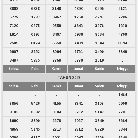
8808
6238
3148
4893
0595
2121
6779
3987
0967
3759
4743
2286
7120
0275
2558
3643
3876
1830
1814
0193
8467
0986
9684
4760
2505
8374
5658
4489
1044
3394
6907
8652
8094
6761
3490
8849
8497
5935
7769
6770
1019
.
Selasa
Rabu
Kamis
Jumat
Sabtu
Minggu
TAHUN 2023
Selasa
Rabu
Kamis
Jumat
Sabtu
Minggu
.
.
.
.
.
1464
3856
5426
4155
8341
3103
0909
9102
0692
0304
6732
5147
7781
1690
8890
2278
6027
3849
8684
4869
5145
2713
2312
8729
8844
9788
6517
3921
9247
2388
6346