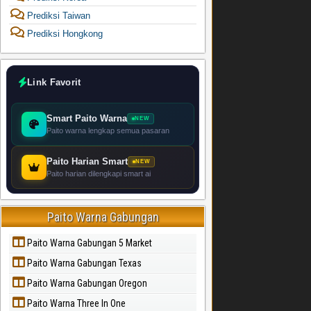
Prediksi Taiwan
Prediksi Hongkong
Link Favorit
Smart Paito Warna
NEW
Paito warna lengkap semua pasaran
Paito Harian Smart
NEW
Paito harian dilengkapi smart ai
Paito Warna Gabungan
Paito Warna Gabungan 5 Market
Paito Warna Gabungan Texas
Paito Warna Gabungan Oregon
Paito Warna Three In One