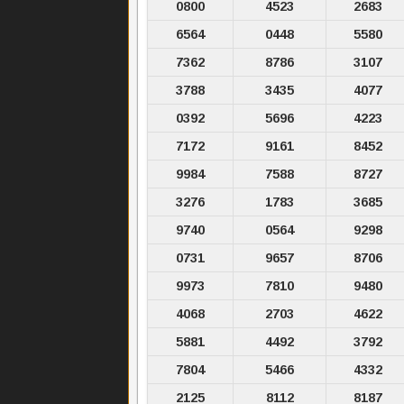
0800
4523
2683
6564
0448
5580
7362
8786
3107
3788
3435
4077
0392
5696
4223
7172
9161
8452
9984
7588
8727
3276
1783
3685
9740
0564
9298
0731
9657
8706
9973
7810
9480
4068
2703
4622
5881
4492
3792
7804
5466
4332
2125
8112
8187