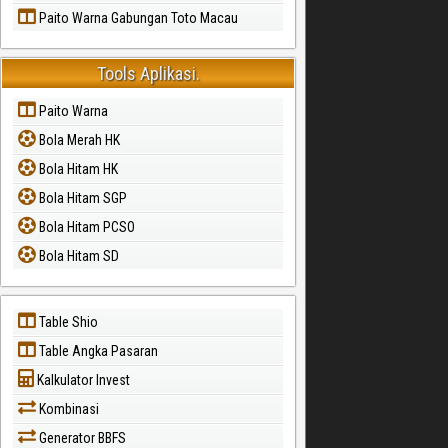
Paito Warna Gabungan Toto Macau
Tools Aplikasi.
Paito Warna
Bola Merah HK
Bola Hitam HK
Bola Hitam SGP
Bola Hitam PCSO
Bola Hitam SD
Table Shio
Table Angka Pasaran
Kalkulator Invest
Kombinasi
Generator BBFS