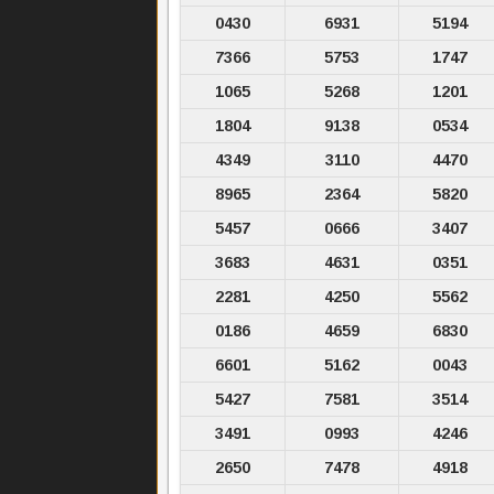
0430
6931
5194
7366
5753
1747
1065
5268
1201
1804
9138
0534
4349
3110
4470
8965
2364
5820
5457
0666
3407
3683
4631
0351
2281
4250
5562
0186
4659
6830
6601
5162
0043
5427
7581
3514
3491
0993
4246
2650
7478
4918