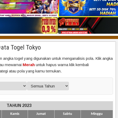
ata Togel Tokyo
an angka togel yang digunakan untuk menganalisis pola. Klik angka
tau mewarnai
Merah
untuk hapus warna klik kembali
ategi atau pola yang kamu temukan.
TAHUN 2023
Kamis
Jumat
Sabtu
Minggu