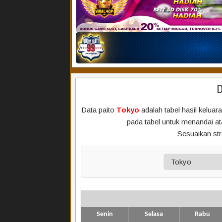
D
Data paito
Tokyo
adalah tabel hasil keluar
pada tabel untuk menandai a
Sesuaikan str
Senin
Selasa
Rabu