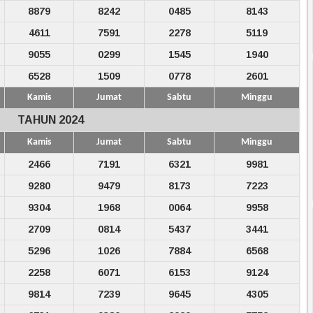
8879
8242
0485
8143
4611
7591
2278
5119
9055
0299
1545
1940
6528
1509
0778
2601
Kamis
Jumat
Sabtu
Minggu
TAHUN 2024
Kamis
Jumat
Sabtu
Minggu
2466
7191
6321
9981
9280
9479
8173
7223
9304
1968
0064
9958
2709
0814
5437
3441
5296
1026
7884
6568
2258
6071
6153
9124
9814
7239
9645
4305