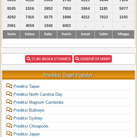
9105
1536
2852
7910
3864
1183
5077
4292
7410
0375
1886
4213
7622
1303
2061
4559
1942
6033
.
.
.
Senin
Selasa
Rabu
Kamis
Jumat
Sabtu
Minggu
SCAN ANGKA OTOMATIS
GENERATOR MIMPI
Prediksi Togel Populer.
Prediksi Taipei
Prediksi North Carolina Day
Prediksi Magnum Cambodia
Prediksi Bullseye
Prediksi Sydney
Prediksi Chinapools
Prediksi Japan