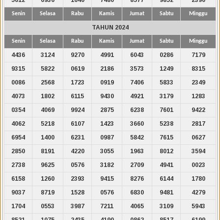
Senin
Selasa
Rabu
Kamis
Jumat
Sabtu
Minggu
TAHUN 2024
Senin
Selasa
Rabu
Kamis
Jumat
Sabtu
Minggu
4436
3124
9270
4991
6043
0286
7179
9315
5822
0619
2186
3573
1249
8315
0086
2568
1723
0919
7406
5833
2349
4073
1802
6115
9430
4921
3179
1283
0354
4069
9924
2875
6238
7601
9422
4062
5218
6107
1423
3660
5238
2817
6954
1400
6231
0987
5842
7615
0627
2850
8191
4220
3055
1963
8012
3594
2738
9625
0576
3182
2709
4941
0023
6158
1260
2393
9415
8276
6144
1780
9037
8719
1528
0576
6830
9481
4279
1704
0553
3987
7211
4065
3109
5943
8521
1075
2435
4190
0862
8517
6199