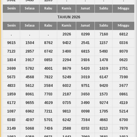
Senin
Selasa
Rabu
Kamis
Jumat
Sabtu
Minggu
TAHUN 2026
Senin
Selasa
Rabu
Kamis
Jumat
Sabtu
Minggu
.
.
.
2026
0299
7160
6812
9615
1504
8762
9432
2541
1157
0336
7123
2857
0742
3400
6815
5493
8070
1834
3917
0853
2294
3936
1478
0623
3699
5782
4001
8679
5420
1639
2751
5673
4568
7822
5249
3019
6147
7390
4833
5612
3584
6032
9751
9420
3677
1859
8061
7703
2187
3650
1573
0861
6172
9655
4029
0735
3490
9274
4119
1087
6962
7211
9813
0098
1705
5214
0383
4397
5701
6242
7384
4663
6700
3149
5068
7436
2588
0353
8213
7870
1982
0259
9871
1442
7960
2581
1932