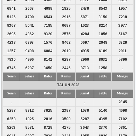
6841
2663
4089
1825
2439
8543
1957
5126
3790
6543
2916
5871
3150
7238
9367
5041
7185
0697
1023
8214
3977
2695
4862
9320
2575
4284
1056
5167
4238
6893
1576
8462
0697
2048
6329
1257
9408
6084
2019
4935
6189
2011
7830
4996
8141
6287
2960
8031
5896
6745
6287
3650
2446
8713
1258
.
Senin
Selasa
Rabu
Kamis
Jumat
Sabtu
Minggu
TAHUN 2023
Senin
Selasa
Rabu
Kamis
Jumat
Sabtu
Minggu
.
.
.
.
.
.
2345
5297
9812
3925
2397
1039
5140
4698
6258
1025
2816
3500
5287
4395
7102
5263
9581
8729
4175
3643
2370
0861
9945
8207
7038
3246
1955
6829
5670