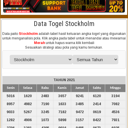
Data Togel Stockholm
Data paito
Stockholm
adalah tabel hasil keluaran angka togel yang digunakan
untuk menganalisis pola. Klik angka pada tabel untuk menandai atau mewarnai
Merah
untuk hapus warna klik kembali
Sesuaikan strategi atau pola yang kamu temukan.
TAHUN 2021
Senin
Selasa
Rabu
Kamis
Jumat
Sabtu
Minggu
5016
1620
2483
3657
9241
6120
3194
8957
4982
7190
1633
3485
2414
7082
9033
5267
3245
7182
9472
0619
4536
1282
4906
1073
5898
3157
8422
7931
2706
3281
4295
9916
9485
0673
6925