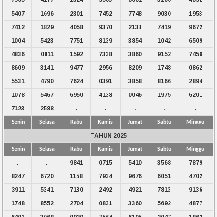
5407
1696
2301
7452
7748
9030
1953
7412
1829
4058
9370
2133
7419
9672
1004
5423
7751
8139
3854
1042
6509
4836
0811
1592
7338
3860
9152
7459
8609
3141
9477
2956
8209
1748
0862
5531
4790
7624
0391
3858
8166
2894
1078
5467
6950
4138
0046
1975
6201
7123
2588
.
.
.
.
.
Senin
Selasa
Rabu
Kamis
Jumat
Sabtu
Minggu
TAHUN 2025
Senin
Selasa
Rabu
Kamis
Jumat
Sabtu
Minggu
.
.
9841
0715
5410
3568
7879
8247
6720
1158
7934
9676
6051
4702
3911
5341
7130
2492
4921
7813
9136
1748
8552
2704
0831
3360
5692
4877
6401
3068
0929
7564
6105
2047
1862