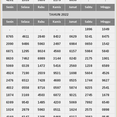
Senin
Selasa
Rabu
Kamis
Jumat
Sabtu
Minggu
TAHUN 2022
Senin
Selasa
Rabu
Kamis
Jumat
Sabtu
Minggu
.
.
.
.
.
1896
1049
8765
4611
2840
8432
0629
5341
8475
2090
9486
5963
2497
6984
0650
1542
6871
1295
8024
4560
6157
5984
5843
8630
7462
6989
3144
0243
2175
1901
5069
0328
1472
5416
2560
1238
6589
4924
7190
2039
9531
1698
5604
4526
2476
6513
7428
4680
0535
1744
9627
4032
0558
8716
0597
5874
9235
2541
1874
3169
4503
6872
9321
2745
1678
6389
9543
1485
4230
5069
7892
6540
1024
2879
5963
0511
1624
2573
0898
4169
6347
1205
9468
6337
2082
9545