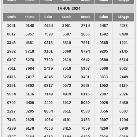
TAHUN 2024
Senin
Selasa
Rabu
Kamis
Jumat
Sabtu
Minggu
1041
9148
4654
3951
2714
6487
4233
0017
6857
7598
5587
1056
1682
8480
3345
4681
9815
8819
7861
9565
1221
2982
3718
3101
6069
8794
9205
2145
0307
5276
7799
2619
9642
9580
6514
7011
7984
1439
7518
5307
5009
9023
6336
7437
4045
6274
3401
8833
2449
2151
6892
9817
0072
2993
1952
6119
9864
5136
7349
4939
6315
2007
2026
0792
4406
4492
6012
5050
9929
2489
1237
0205
8664
8611
0588
0556
6603
7348
2625
1064
4191
3158
8807
1294
4289
9138
4050
8415
7059
4260
5940
1707
2364
6210
6684
0189
7036
0210