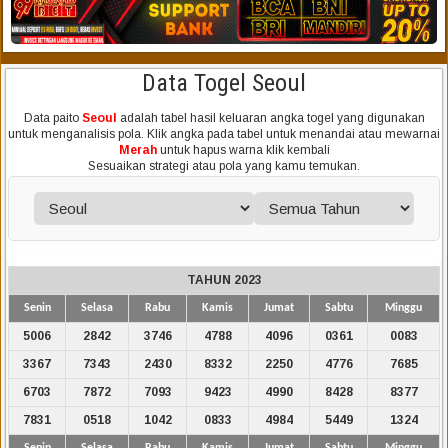
Data Togel Seoul
Data paito
Seoul
adalah tabel hasil keluaran angka togel yang digunakan
untuk menganalisis pola. Klik angka pada tabel untuk menandai atau mewarnai
Merah
untuk hapus warna klik kembali
Sesuaikan strategi atau pola yang kamu temukan.
TAHUN 2023
Senin
Selasa
Rabu
Kamis
Jumat
Sabtu
Minggu
5006
2842
3746
4788
4096
0361
0083
3367
7343
2430
8332
2250
4776
7685
6703
7872
7093
9423
4990
8428
8377
7831
0518
1042
0833
4984
5449
1324
Senin
Selasa
Rabu
Kamis
Jumat
Sabtu
Minggu