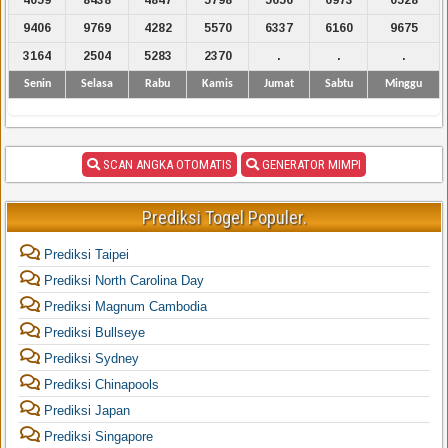
9406
9769
4282
5570
6337
6160
9675
3164
2504
5283
2370
.
.
.
Senin
Selasa
Rabu
Kamis
Jumat
Sabtu
Minggu
SCAN ANGKA OTOMATIS
GENERATOR MIMPI
Prediksi Togel Populer.
Prediksi Taipei
Prediksi North Carolina Day
Prediksi Magnum Cambodia
Prediksi Bullseye
Prediksi Sydney
Prediksi Chinapools
Prediksi Japan
Prediksi Singapore