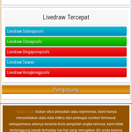
Livedraw Tercepat
Livedraw Sidneypools
Livedraw Chinapools
Livedraw Singaporepools
Livedraw Taiwan
Livedraw Hongkongpools
Pengunjung
Radja Cuan
bukan situs perjudian atau sejenisnya, kami hanya
menyediakan data-data lottery dari perbagai sumber termasuk
sebagaimana adanya beserta tools pengolah angka lainnya, kami tidak
bertanggung jawab terhadap hal-hal yang merugikan diri anda karena