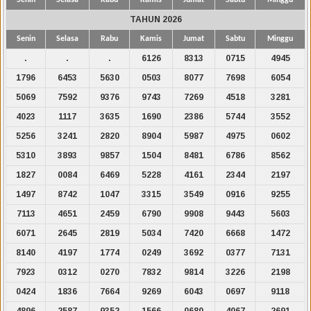
TAHUN 2026
Senin
Selasa
Rabu
Kamis
Jumat
Sabtu
Minggu
.
.
.
6126
8313
0715
4945
1796
6453
5630
0503
8077
7698
6054
5069
7592
9376
9743
7269
4518
3281
4023
1117
3635
1690
2386
5744
3552
5256
3241
2820
8904
5987
4975
0602
5310
3893
9857
1504
8481
6786
8562
1827
0084
6469
5228
4161
2344
2197
1497
8742
1047
3315
3549
0916
9255
7113
4651
2459
6790
9908
9443
5603
6071
2645
2819
5034
7420
6668
1472
8140
4197
1774
0249
3692
0377
7131
7923
0312
0270
7832
9814
3226
2198
0424
1836
7664
9269
6043
0697
9118
4896
2587
9352
1566
0680
4067
2691