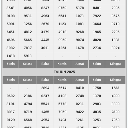
3543
4056
8247
9750
5378
8401
2005
9198
9531
4963
6531
1073
7922
0575
5991
3256
2670
1123
1083
3664
0710
6451
4812
3179
4918
9268
1965
2206
4696
5665
4445
9960
9074
4020
1883
3082
7837
3011
3263
1678
2736
8024
1438
5913
.
.
.
.
.
Senin
Selasa
Rabu
Kamis
Jumat
Sabtu
Minggu
TAHUN 2025
Senin
Selasa
Rabu
Kamis
Jumat
Sabtu
Minggu
.
.
2894
6614
8410
1750
1633
0602
2386
0237
3108
2748
1370
4990
3191
4794
5541
5778
0231
2903
8800
8037
8719
1465
7959
9422
4835
2390
0129
6568
4954
7403
3261
3253
7960
8097
4856
7518
4221
1125
8631
9778