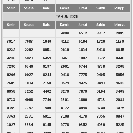
Senin
Selasa
Rabu
Kamis
Jumat
Sabtu
Minggu
TAHUN 2026
Senin
Selasa
Rabu
Kamis
Jumat
Sabtu
Minggu
.
.
.
9809
6512
8817
2085
3014
7683
1649
4112
5194
1726
1130
9232
2282
9851
2818
1934
5416
9945
4236
5823
6459
8461
1807
0672
0448
7290
0346
6197
2901
0744
4739
3208
8296
0927
6244
9416
7775
0405
5856
7689
1034
7150
8579
9475
9493
9632
8058
3252
4402
8270
7970
0194
3409
0733
4998
7740
2301
1896
4713
2081
0359
7757
1580
4172
4896
8740
3475
3363
2331
6011
7108
4179
7056
0847
1027
3334
9145
6778
9352
4039
5225
8514
3484
2480
9026
3856
4307
3798