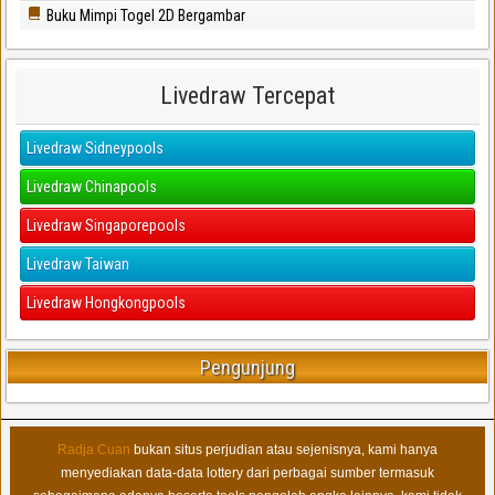
Buku Mimpi Togel 2D Bergambar
Livedraw Tercepat
Livedraw Sidneypools
Livedraw Chinapools
Livedraw Singaporepools
Livedraw Taiwan
Livedraw Hongkongpools
Pengunjung
Radja Cuan
bukan situs perjudian atau sejenisnya, kami hanya
menyediakan data-data lottery dari perbagai sumber termasuk