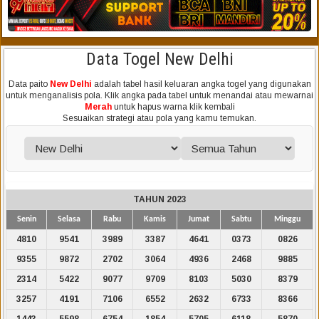
Data Togel New Delhi
Data paito
New Delhi
adalah tabel hasil keluaran angka togel yang digunakan
untuk menganalisis pola. Klik angka pada tabel untuk menandai atau mewarnai
Merah
untuk hapus warna klik kembali
Sesuaikan strategi atau pola yang kamu temukan.
TAHUN 2023
Senin
Selasa
Rabu
Kamis
Jumat
Sabtu
Minggu
4810
9541
3989
3387
4641
0373
0826
9355
9872
2702
3064
4936
2468
9885
2314
5422
9077
9709
8103
5030
8379
3257
4191
7106
6552
2632
6733
8366
1443
5598
6754
1854
5705
6118
5870