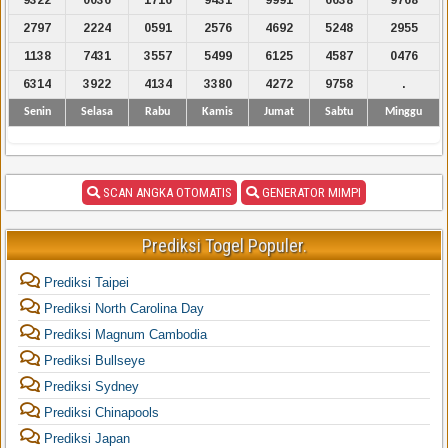
2797
2224
0591
2576
4692
5248
2955
1138
7431
3557
5499
6125
4587
0476
6314
3922
4134
3380
4272
9758
.
Senin
Selasa
Rabu
Kamis
Jumat
Sabtu
Minggu
SCAN ANGKA OTOMATIS
GENERATOR MIMPI
Prediksi Togel Populer.
Prediksi Taipei
Prediksi North Carolina Day
Prediksi Magnum Cambodia
Prediksi Bullseye
Prediksi Sydney
Prediksi Chinapools
Prediksi Japan