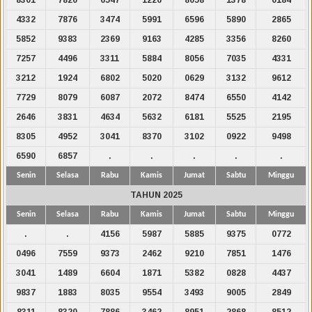
4332
7876
3474
5991
6596
5890
2865
5852
9383
2369
9163
4285
3356
8260
7257
4496
3311
5884
8056
7035
4331
3212
1924
6802
5020
0629
3132
9612
7729
8079
6087
2072
8474
6550
4142
2646
3831
4634
5632
6181
5525
2195
8305
4952
3041
8370
3102
0922
9498
6590
6857
.
.
.
.
.
Senin
Selasa
Rabu
Kamis
Jumat
Sabtu
Minggu
TAHUN 2025
Senin
Selasa
Rabu
Kamis
Jumat
Sabtu
Minggu
.
.
4156
5987
5885
9375
0772
0496
7559
9373
2462
9210
7851
1476
3041
1489
6604
1871
5382
0828
4437
9837
1883
8035
9554
3493
9005
2849
8311
8320
7886
3462
8951
2868
8512