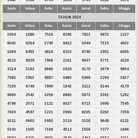
Senin
Selasa
Rabu
Kamis
Jumat
Sabtu
Minggu
TAHUN 2024
Senin
Selasa
Rabu
Kamis
Jumat
Sabtu
Minggu
3004
1686
7516
8296
7831
9873
1227
9042
0264
3745
9412
5044
7315
4033
1069
6453
4818
6152
9740
2901
8005
4322
8829
7966
2161
9947
5771
4220
3114
3182
8680
3029
9170
2679
9854
7065
3953
9887
0480
5968
3294
3837
7220
6749
7990
1642
5112
6144
4179
9060
2543
0256
8865
5872
3361
1282
4798
2571
3121
8027
8713
3690
7545
7030
4597
3221
3999
8205
0263
7259
6311
6602
3882
3319
3326
9649
0123
5342
1505
7168
4312
1558
7277
1686
0587
0715
9801
7540
2407
6567
7211