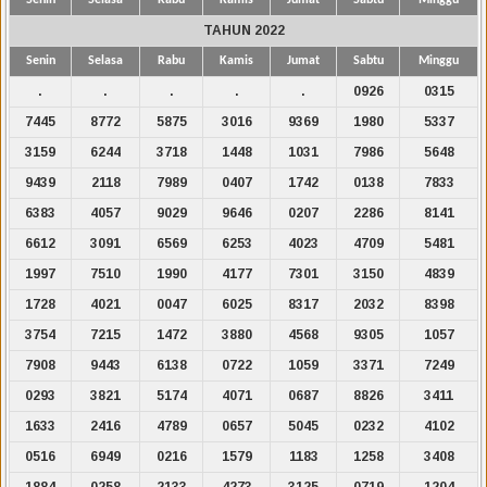
TAHUN 2022
Senin
Selasa
Rabu
Kamis
Jumat
Sabtu
Minggu
.
.
.
.
.
0926
0315
7445
8772
5875
3016
9369
1980
5337
3159
6244
3718
1448
1031
7986
5648
9439
2118
7989
0407
1742
0138
7833
6383
4057
9029
9646
0207
2286
8141
6612
3091
6569
6253
4023
4709
5481
1997
7510
1990
4177
7301
3150
4839
1728
4021
0047
6025
8317
2032
8398
3754
7215
1472
3880
4568
9305
1057
7908
9443
6138
0722
1059
3371
7249
0293
3821
5174
4071
0687
8826
3411
1633
2416
4789
0657
5045
0232
4102
0516
6949
0216
1579
1183
1258
3408
1884
0258
2133
4273
3125
0719
1204