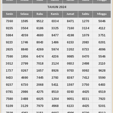
TAHUN 2024
Senin
Selasa
Rabu
Kamis
Jumat
Sabtu
Minggu
7360
1595
9512
0334
8471
1270
5046
9155
3504
6186
3325
7160
3134
4112
5984
4359
4680
8477
4198
1079
3751
9223
1746
8043
1486
6153
2083
0201
2635
8840
4269
5974
3202
0733
4096
7590
1956
6474
4236
9985
0470
5546
3012
2799
7018
2124
0932
2498
2110
1737
0267
1657
8926
9703
0092
9628
9433
4690
7445
2793
8387
7412
5590
9157
6730
2068
5411
1597
3750
6403
0781
2986
4275
8510
0393
4425
6519
7580
3488
6025
1204
9051
8331
7923
5109
3129
7970
4968
6133
4425
5301
7028
4263
3151
6607
4096
9720
8312