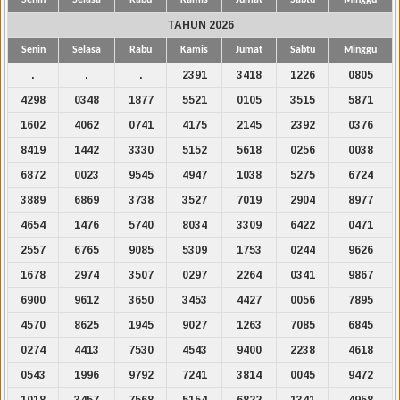
TAHUN 2026
Senin
Selasa
Rabu
Kamis
Jumat
Sabtu
Minggu
.
.
.
2391
3418
1226
0805
4298
0348
1877
5521
0105
3515
5871
1602
4062
0741
4175
2145
2392
0376
8419
1442
3330
5152
5618
0256
0038
6872
0023
9545
4947
1038
5275
6724
3889
6869
3738
3527
7019
2904
8977
4654
1476
5740
8034
3309
6422
0471
2557
6765
9085
5309
1753
0244
9626
1678
2974
3507
0297
2264
0341
9867
6900
9612
3650
3453
4427
0056
7895
4570
8625
1945
9027
1263
7085
6845
0274
4413
7530
4543
9400
2238
4618
0543
1996
9792
7241
3814
0045
9472
1018
3457
7568
5154
6822
1341
4958