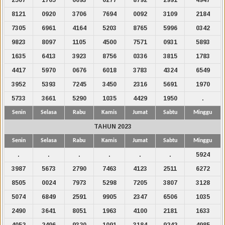
8121
0920
3706
7694
0092
3109
2184
7305
6961
4164
5203
8765
5996
0342
9823
8097
1105
4500
7571
0931
5893
1635
6413
3923
8756
0336
3815
1783
4417
5970
0676
6018
3783
4324
6549
3952
5393
7245
3450
2316
5691
1970
5733
3661
5290
1035
4429
1950
.
Senin
Selasa
Rabu
Kamis
Jumat
Sabtu
Minggu
TAHUN 2023
Senin
Selasa
Rabu
Kamis
Jumat
Sabtu
Minggu
.
.
.
.
.
.
5924
3987
5673
2790
7463
4123
2511
6272
8505
0024
7973
5298
7205
3807
3128
5074
6849
2591
9905
2347
6506
1035
2490
3641
8051
1963
4100
2181
1633
4052
2496
9320
1091
3184
9242
4985