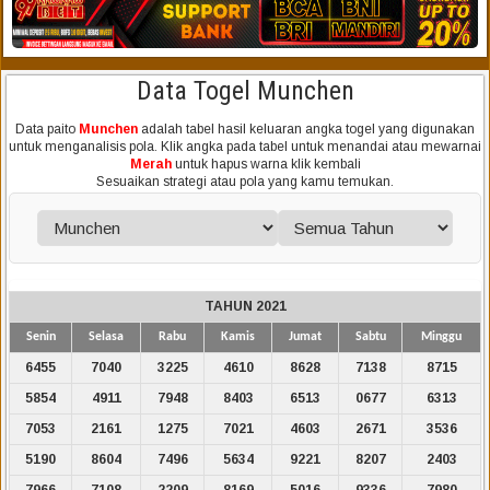
Data Togel Munchen
Data paito
Munchen
adalah tabel hasil keluaran angka togel yang digunakan
untuk menganalisis pola. Klik angka pada tabel untuk menandai atau mewarnai
Merah
untuk hapus warna klik kembali
Sesuaikan strategi atau pola yang kamu temukan.
TAHUN 2021
Senin
Selasa
Rabu
Kamis
Jumat
Sabtu
Minggu
6455
7040
3225
4610
8628
7138
8715
5854
4911
7948
8403
6513
0677
6313
7053
2161
1275
7021
4603
2671
3536
5190
8604
7496
5634
9221
8207
2403
7966
7108
2209
8169
5016
9336
7980