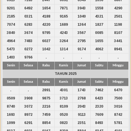
9201
6492
1654
7871
3943
1558
4290
2185
0321
4188
9165
1040
4321
2501
7074
6283
4220
1689
1364
1827
1198
3840
3674
9795
4243
3567
0085
8107
4964
7483
6027
3264
2795
1655
3441
5473
0272
1042
1314
9174
4062
8941
1403
9766
.
.
.
.
.
Senin
Selasa
Rabu
Kamis
Jumat
Sabtu
Minggu
TAHUN 2025
Senin
Selasa
Rabu
Kamis
Jumat
Sabtu
Minggu
.
.
2891
4301
1743
7462
6470
0509
3908
9875
3713
2768
6423
7500
8740
3072
2216
8109
2043
2320
3016
1693
8972
7459
0520
9113
7609
8742
1099
6291
8854
0823
2351
8493
5781
8137
6921
0167
8239
5504
0347
4101