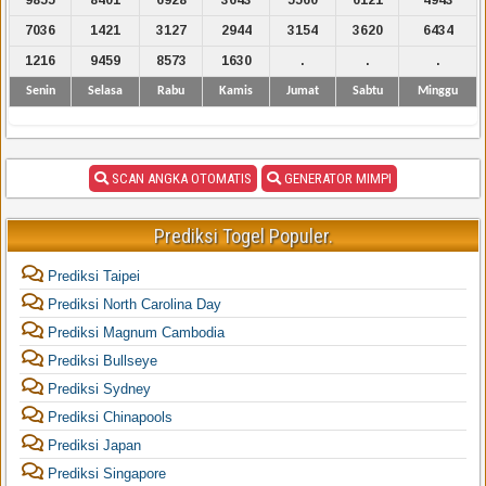
7036
1421
3127
2944
3154
3620
6434
1216
9459
8573
1630
.
.
.
Senin
Selasa
Rabu
Kamis
Jumat
Sabtu
Minggu
SCAN ANGKA OTOMATIS
GENERATOR MIMPI
Prediksi Togel Populer.
Prediksi Taipei
Prediksi North Carolina Day
Prediksi Magnum Cambodia
Prediksi Bullseye
Prediksi Sydney
Prediksi Chinapools
Prediksi Japan
Prediksi Singapore