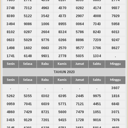
3748
7312
4963
4370
0282
4174
9937
8380
5122
3542
4373
2907
4008
7929
3494
9086
1006
8955
0064
7343
5958
8102
0287
2604
8324
5786
8243
6013
0633
5029
9776
0266
8896
7239
9247
1498
1602
0663
2570
9577
3706
8627
1741
6148
9931
2778
5035
1334
.
Senin
Selasa
Rabu
Kamis
Jumat
Sabtu
Minggu
TAHUN 2023
Senin
Selasa
Rabu
Kamis
Jumat
Sabtu
Minggu
.
.
.
.
.
.
3607
5262
5355
0302
6395
2445
9975
1816
0959
7041
6039
5771
7121
4451
6843
4860
7429
8721
5600
7479
1051
3071
3415
9129
7201
9415
1728
9016
7976
2145
6201
6228
9751
3651
5914
4693