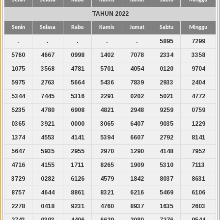
TAHUN 2022
Senin
Selasa
Rabu
Kamis
Jumat
Sabtu
Minggu
.
.
.
.
.
5895
7299
5760
4667
0998
1402
7078
2334
3358
1075
3568
4781
5701
4054
0120
9704
5975
2763
5664
5436
7839
2933
2404
5344
7445
5316
2291
0202
5021
4772
5235
4780
6908
4821
2948
9259
0759
0365
3921
0000
3065
6407
9035
1229
1374
4553
4141
5394
6607
2792
8141
5647
5935
2955
2970
1290
4148
7952
4716
4155
1711
8265
1909
5310
7113
3729
0282
6126
4579
1842
8037
8631
8757
4644
8861
8321
6216
5469
6106
2278
0418
9231
4760
8937
1635
2603
2743
9393
4406
6629
2080
7276
9544