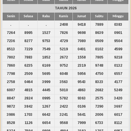
TAHUN 2026
Senin
Selasa
Rabu
Kamis
Jumat
Sabtu
Minggu
.
.
.
2408
9418
7889
0383
7264
8995
1527
7826
9698
8639
0901
7236
8277
9753
4729
7080
0509
9504
8513
7229
7549
5219
0401
0102
4599
7802
7883
1852
2672
1558
7805
9218
7860
6235
6169
9752
2319
9748
0132
7798
2509
5695
6048
5956
4750
6557
2758
0464
3999
3563
9543
8323
4177
6007
4815
4445
5010
4863
2682
5249
8847
2824
0995
5782
9363
2575
3420
9872
3842
1267
2422
0106
7290
3697
3986
1703
6642
3241
5641
2006
6017
8528
1126
6654
9568
7999
6733
8112
5274
7594
0808
4804
2182
1707
6957