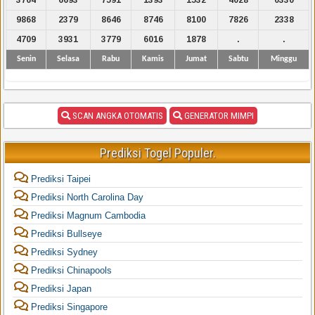
9868
2379
8646
8746
8100
7826
2338
4709
3931
3779
6016
1878
.
.
Senin
Selasa
Rabu
Kamis
Jumat
Sabtu
Minggu
SCAN ANGKA OTOMATIS
GENERATOR MIMPI
Prediksi Togel Populer.
Prediksi Taipei
Prediksi North Carolina Day
Prediksi Magnum Cambodia
Prediksi Bullseye
Prediksi Sydney
Prediksi Chinapools
Prediksi Japan
Prediksi Singapore