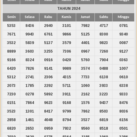
TAHUN 2024
Senin
Selasa
Rabu
Kamis
Jumat
Sabtu
Minggu
5353
8436
2940
3101
7982
4717
0781
7671
9943
6761
9866
5125
8300
9340
3532
5839
5137
3579
4401
9823
0087
8889
3603
3255
7306
0967
7260
9127
9166
8324
0916
0420
5760
7904
0363
6420
7826
9141
9989
3574
0488
1007
5312
2741
2306
4315
7733
6138
0610
2073
1785
2292
5711
1060
3933
6338
7230
0278
5892
3911
2162
3223
9333
0151
7864
9623
9168
1576
9437
8476
3523
1301
8417
9799
7862
8503
8036
2858
1461
4048
8794
3537
6819
6156
6820
2653
0959
7932
9560
8518
0501
7030
2620
0775
8364
1185
1060
3286