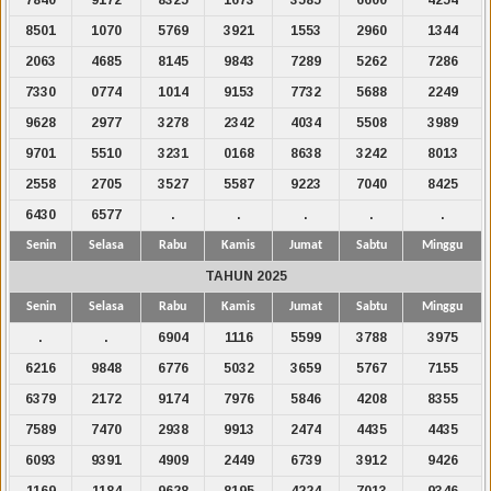
8501
1070
5769
3921
1553
2960
1344
2063
4685
8145
9843
7289
5262
7286
7330
0774
1014
9153
7732
5688
2249
9628
2977
3278
2342
4034
5508
3989
9701
5510
3231
0168
8638
3242
8013
2558
2705
3527
5587
9223
7040
8425
6430
6577
.
.
.
.
.
Senin
Selasa
Rabu
Kamis
Jumat
Sabtu
Minggu
TAHUN 2025
Senin
Selasa
Rabu
Kamis
Jumat
Sabtu
Minggu
.
.
6904
1116
5599
3788
3975
6216
9848
6776
5032
3659
5767
7155
6379
2172
9174
7976
5846
4208
8355
7589
7470
2938
9913
2474
4435
4435
6093
9391
4909
2449
6739
3912
9426
1169
1184
9628
8195
4224
7013
9346