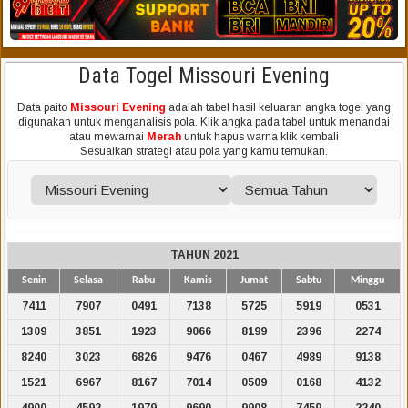
Data Togel Missouri Evening
Data paito
Missouri Evening
adalah tabel hasil keluaran angka togel yang
digunakan untuk menganalisis pola. Klik angka pada tabel untuk menandai
atau mewarnai
Merah
untuk hapus warna klik kembali
Sesuaikan strategi atau pola yang kamu temukan.
TAHUN 2021
Senin
Selasa
Rabu
Kamis
Jumat
Sabtu
Minggu
7411
7907
0491
7138
5725
5919
0531
1309
3851
1923
9066
8199
2396
2274
8240
3023
6826
9476
0467
4989
9138
1521
6967
8167
7014
0509
0168
4132
4900
4592
1979
9690
9908
7459
2240