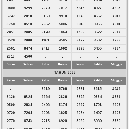
0800
9299
2979
7017
6836
4027
3895
5747
2018
0168
9910
1045
4567
4237
3758
0510
2952
5006
8235
0956
4613
2951
2905
8198
1064
1458
0622
2617
0520
2800
1163
4505
8122
8602
1288
2501
8474
2413
1092
9898
6455
7184
2313
4500
.
.
.
.
.
Senin
Selasa
Rabu
Kamis
Jumat
Sabtu
Minggu
TAHUN 2025
Senin
Selasa
Rabu
Kamis
Jumat
Sabtu
Minggu
.
.
8919
5769
9721
3215
3936
3126
6324
6664
2826
7895
0334
3881
9500
2834
2498
5174
0287
1721
2896
9729
7294
8096
1825
2974
3407
5806
2770
6743
2215
6920
5089
6089
5760
3456
5920
6814
3055
8871
9490
7291