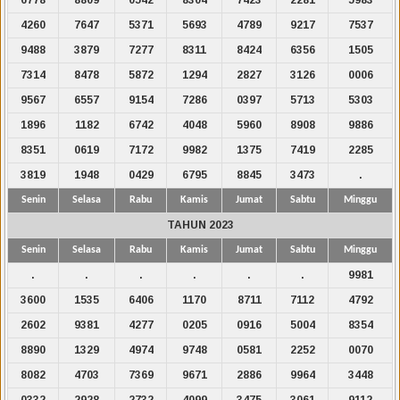
4260
7647
5371
5693
4789
9217
7537
9488
3879
7277
8311
8424
6356
1505
7314
8478
5872
1294
2827
3126
0006
9567
6557
9154
7286
0397
5713
5303
1896
1182
6742
4048
5960
8908
9886
8351
0619
7172
9982
1375
7419
2285
3819
1948
0429
6795
8845
3473
.
Senin
Selasa
Rabu
Kamis
Jumat
Sabtu
Minggu
TAHUN 2023
Senin
Selasa
Rabu
Kamis
Jumat
Sabtu
Minggu
.
.
.
.
.
.
9981
3600
1535
6406
1170
8711
7112
4792
2602
9381
4277
0205
0916
5004
8354
8890
1329
4974
9748
0581
2252
0070
8082
4703
7369
9671
2886
9964
3448
0332
2928
2732
4099
3475
3061
9112