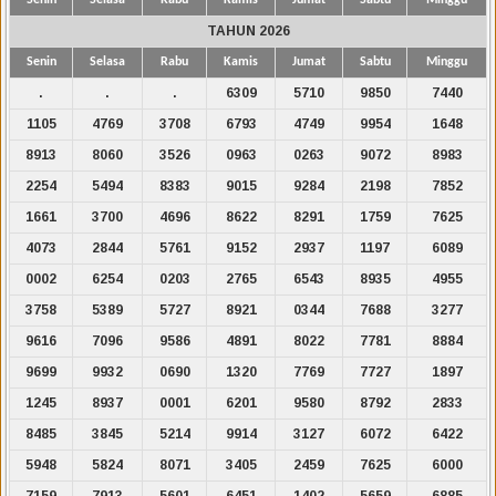
TAHUN 2026
Senin
Selasa
Rabu
Kamis
Jumat
Sabtu
Minggu
.
.
.
6309
5710
9850
7440
1105
4769
3708
6793
4749
9954
1648
8913
8060
3526
0963
0263
9072
8983
2254
5494
8383
9015
9284
2198
7852
1661
3700
4696
8622
8291
1759
7625
4073
2844
5761
9152
2937
1197
6089
0002
6254
0203
2765
6543
8935
4955
3758
5389
5727
8921
0344
7688
3277
9616
7096
9586
4891
8022
7781
8884
9699
9932
0690
1320
7769
7727
1897
1245
8937
0001
6201
9580
8792
2833
8485
3845
5214
9914
3127
6072
6422
5948
5824
8071
3405
2459
7625
6000
7159
7913
5601
6451
1402
5659
6885