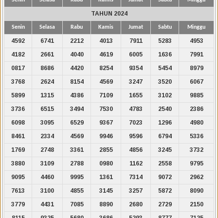
TAHUN 2024
Senin
Selasa
Rabu
Kamis
Jumat
Sabtu
Minggu
4592
6741
2212
4013
7911
5283
4953
4182
2661
4040
4619
6005
1636
7991
0817
8686
4420
8254
9354
5454
8979
3768
2624
8154
4569
3247
3520
6067
5899
1315
4386
7109
1655
3102
9885
3736
6515
3494
7530
4783
2540
2386
6098
3095
6529
9367
7023
1296
4980
8461
2334
4569
9946
9596
6794
5336
1769
2748
3361
2855
4856
3245
3732
3880
3109
2788
0980
1162
2558
9795
9095
4460
9995
1361
7314
9072
2962
7613
3100
4855
3145
3257
5872
8090
3779
4431
7085
8890
2680
2729
2150
8115
9325
5680
3686
5293
8777
7125