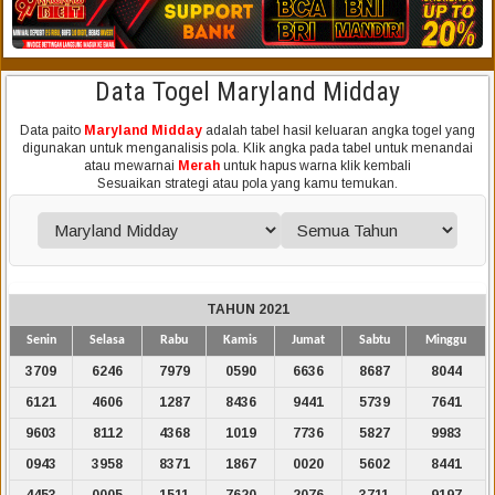
Data Togel Maryland Midday
Data paito
Maryland Midday
adalah tabel hasil keluaran angka togel yang
digunakan untuk menganalisis pola. Klik angka pada tabel untuk menandai
atau mewarnai
Merah
untuk hapus warna klik kembali
Sesuaikan strategi atau pola yang kamu temukan.
TAHUN 2021
Senin
Selasa
Rabu
Kamis
Jumat
Sabtu
Minggu
3709
6246
7979
0590
6636
8687
8044
6121
4606
1287
8436
9441
5739
7641
9603
8112
4368
1019
7736
5827
9983
0943
3958
8371
1867
0020
5602
8441
4453
0005
1511
7620
2076
3711
9197