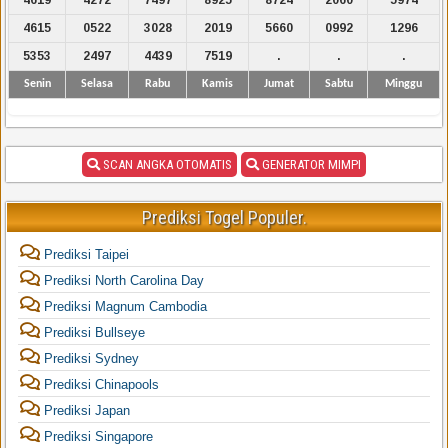
4615
0522
3028
2019
5660
0992
1296
5353
2497
4439
7519
.
.
.
Senin
Selasa
Rabu
Kamis
Jumat
Sabtu
Minggu
SCAN ANGKA OTOMATIS
GENERATOR MIMPI
Prediksi Togel Populer.
Prediksi Taipei
Prediksi North Carolina Day
Prediksi Magnum Cambodia
Prediksi Bullseye
Prediksi Sydney
Prediksi Chinapools
Prediksi Japan
Prediksi Singapore