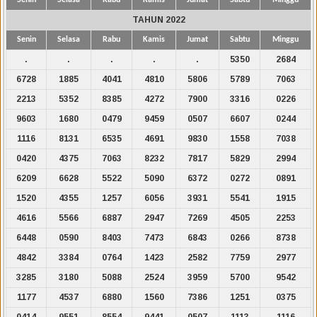
TAHUN 2022
Senin
Selasa
Rabu
Kamis
Jumat
Sabtu
Minggu
.
.
.
.
.
5350
2684
6728
1885
4041
4810
5806
5789
7063
2213
5352
8385
4272
7900
3316
0226
9603
1680
0479
9459
0507
6607
0244
1116
8131
6535
4691
9830
1558
7038
0420
4375
7063
8232
7817
5829
2994
6209
6628
5522
5090
6372
0272
0891
1520
4355
1257
6056
3931
5541
1915
4616
5566
6887
2947
7269
4505
2253
6448
0590
8403
7473
6843
0266
8738
4842
3384
0764
1423
2582
7759
2977
3285
3180
5088
2524
3959
5700
9542
1177
4537
6880
1560
7386
1251
0375
0414
9551
8554
9441
0507
1113
1116