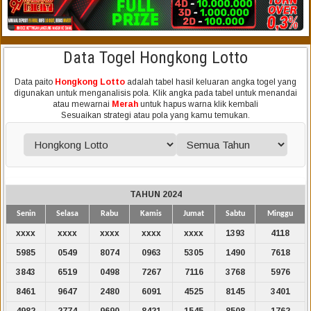
Data Togel Hongkong Lotto
Data paito
Hongkong Lotto
adalah tabel hasil keluaran angka togel yang
digunakan untuk menganalisis pola. Klik angka pada tabel untuk menandai
atau mewarnai
Merah
untuk hapus warna klik kembali
Sesuaikan strategi atau pola yang kamu temukan.
TAHUN 2024
Senin
Selasa
Rabu
Kamis
Jumat
Sabtu
Minggu
xxxx
xxxx
xxxx
xxxx
xxxx
1393
4118
5985
0549
8074
0963
5305
1490
7618
3843
6519
0498
7267
7116
3768
5976
8461
9647
2480
6091
4525
8145
3401
4982
2774
9690
8421
1545
8508
1762