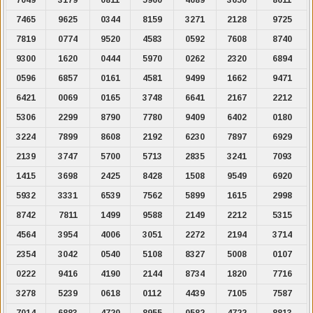
7465
9625
0344
8159
3271
2128
9725
7819
0774
9520
4583
0592
7608
8740
9300
1620
0444
5970
0262
2320
6894
0596
6857
0161
4581
9499
1662
9471
6421
0069
0165
3748
6641
2167
2212
5306
2299
8790
7780
9409
6402
0180
3224
7899
8608
2192
6230
7897
6929
2139
3747
5700
5713
2835
3241
7093
1415
3698
2425
8428
1508
9549
6920
5932
3331
6539
7562
5899
1615
2998
8742
7811
1499
9588
2149
2212
5315
4564
3954
4006
3051
2272
2194
3714
2354
3042
0540
5108
8327
5008
0107
0222
9416
4190
2144
8734
1820
7716
3278
5239
0618
0112
4439
7105
7587
7014
6883
4720
8955
0582
4722
8813