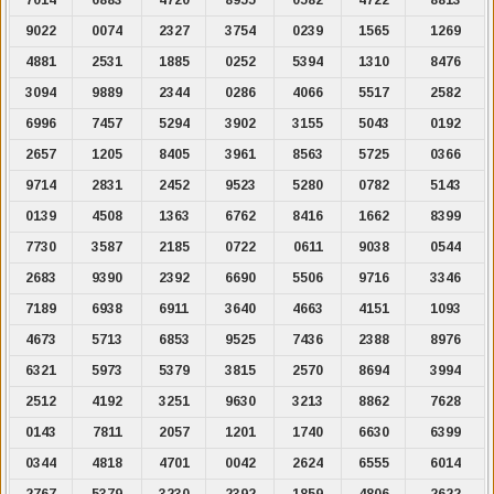
9022
0074
2327
3754
0239
1565
1269
4881
2531
1885
0252
5394
1310
8476
3094
9889
2344
0286
4066
5517
2582
6996
7457
5294
3902
3155
5043
0192
2657
1205
8405
3961
8563
5725
0366
9714
2831
2452
9523
5280
0782
5143
0139
4508
1363
6762
8416
1662
8399
7730
3587
2185
0722
0611
9038
0544
2683
9390
2392
6690
5506
9716
3346
7189
6938
6911
3640
4663
4151
1093
4673
5713
6853
9525
7436
2388
8976
6321
5973
5379
3815
2570
8694
3994
2512
4192
3251
9630
3213
8862
7628
0143
7811
2057
1201
1740
6630
6399
0344
4818
4701
0042
2624
6555
6014
2767
5379
3230
2392
1859
4806
2622