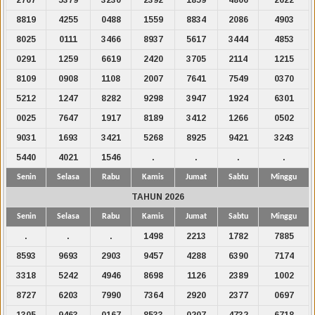
8819
4255
0488
1559
8834
2086
4903
8025
0111
3466
8937
5617
3444
4853
0291
1259
6619
2420
3705
2114
1215
8109
0908
1108
2007
7641
7549
0370
5212
1247
8282
9298
3947
1924
6301
0025
7647
1917
8189
3412
1266
0502
9031
1693
3421
5268
8925
9421
3243
5440
4021
1546
.
.
.
.
Senin
Selasa
Rabu
Kamis
Jumat
Sabtu
Minggu
TAHUN 2026
Senin
Selasa
Rabu
Kamis
Jumat
Sabtu
Minggu
.
.
.
1498
2213
1782
7885
8593
9693
2903
9457
4288
6390
7174
3318
5242
4946
8698
1126
2389
1002
8727
6203
7990
7364
2920
2377
0697
1305
9463
0167
8533
0207
4732
6718