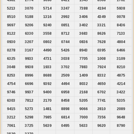
5213
3070
5714
3247
7388
4194
5938
8510
5188
1316
2992
3406
4349
0078
9697
9206
9240
0851
3402
3321
8436
8122
6330
3558
8712
3683
8626
7133
0930
3207
0802
0744
0836
7628
4804
0278
3167
4490
5426
8943
0395
6466
6325
9933
4731
3038
7705
1008
3109
3048
9938
1933
3702
7883
7924
8210
8253
8996
8688
2509
1409
8332
4875
4754
6696
9392
4494
8032
4650
4214
9746
9937
9400
6958
2168
6702
3422
6303
7812
2170
8458
5205
7741
5335
9415
5273
1481
8898
9066
2810
2089
3212
5298
7985
6814
7000
7356
9648
7061
3725
5639
0495
5633
9620
8790
3529
3270
.
.
.
.
.