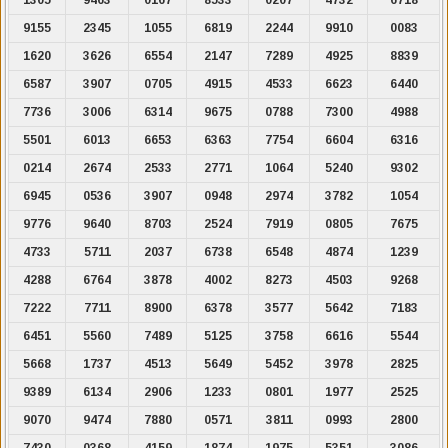
9155
2345
1055
6819
2244
9910
0083
1620
3626
6554
2147
7289
4925
8839
6587
3907
0705
4915
4533
6623
6440
7736
3006
6314
9675
0788
7300
4988
5501
6013
6653
6363
7754
6604
6316
0214
2674
2533
2771
1064
5240
9302
6945
0536
3907
0948
2974
3782
1054
9776
9640
8703
2524
7919
0805
7675
4733
5711
2037
6738
6548
4874
1239
4288
6764
3878
4002
8273
4503
9268
7222
7711
8900
6378
3577
5642
7183
6451
5560
7489
5125
3758
6616
5544
5668
1737
4513
5649
5452
3978
2825
9389
6134
2906
1233
0801
1977
2525
9070
9474
7880
0571
3811
0993
2800
7430
0368
4159
1874
1975
5351
3086