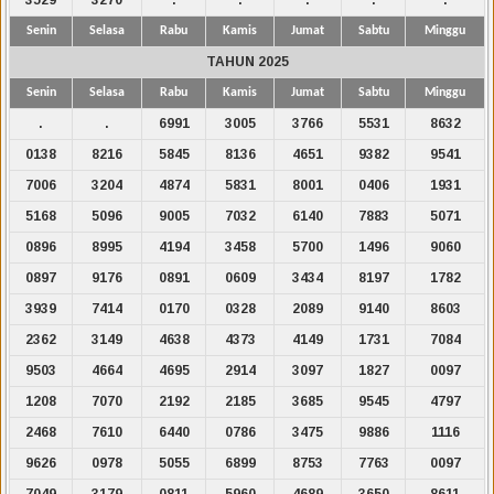
Senin
Selasa
Rabu
Kamis
Jumat
Sabtu
Minggu
TAHUN 2025
Senin
Selasa
Rabu
Kamis
Jumat
Sabtu
Minggu
.
.
6991
3005
3766
5531
8632
0138
8216
5845
8136
4651
9382
9541
7006
3204
4874
5831
8001
0406
1931
5168
5096
9005
7032
6140
7883
5071
0896
8995
4194
3458
5700
1496
9060
0897
9176
0891
0609
3434
8197
1782
3939
7414
0170
0328
2089
9140
8603
2362
3149
4638
4373
4149
1731
7084
9503
4664
4695
2914
3097
1827
0097
1208
7070
2192
2185
3685
9545
4797
2468
7610
6440
0786
3475
9886
1116
9626
0978
5055
6899
8753
7763
0097
7049
3179
0811
5960
4689
3650
8611