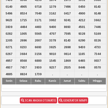
0140
4905
0718
1379
7496
0450
8143
5496
8534
7040
3162
0417
4900
9148
9623
1715
3171
3002
9241
4212
3662
3839
4484
4403
9400
8693
4501
7446
0282
1005
5565
4707
7595
9328
5169
1305
2696
2007
3378
8143
6290
0326
0271
0233
6693
3825
2698
9430
4733
0267
3684
3156
9010
0614
1165
7344
4957
8568
6880
1545
1869
6465
0037
4937
7437
3930
9237
2535
8446
0570
4885
8824
1739
.
.
.
.
Senin
Selasa
Rabu
Kamis
Jumat
Sabtu
Minggu
SCAN ANGKA OTOMATIS
GENERATOR MIMPI