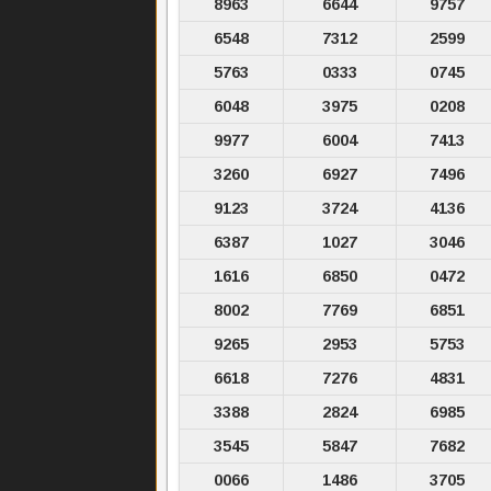
8963
6644
9757
6548
7312
2599
5763
0333
0745
6048
3975
0208
9977
6004
7413
3260
6927
7496
9123
3724
4136
6387
1027
3046
1616
6850
0472
8002
7769
6851
9265
2953
5753
6618
7276
4831
3388
2824
6985
3545
5847
7682
0066
1486
3705