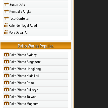
Susun Data
Pembalik Angka
Toto Conferter
Kalender Togel Abadi
Pola Dasar All
Paito Warna Populer.
Paito Warna Sydney
Paito Warna Singapore
Paito Warna Hongkong
Paito Warna Kuda Lari
Paito Warna Pcso
Paito Warna Bullseye
Paito Warna Taiwan
Paito Warna Magnum