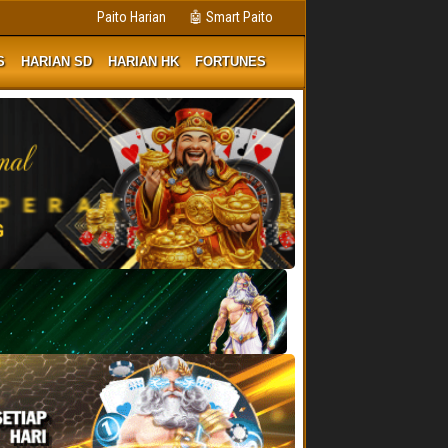
Paito Harian
🤖 Smart Paito
S
HARIAN SD
HARIAN HK
FORTUNES