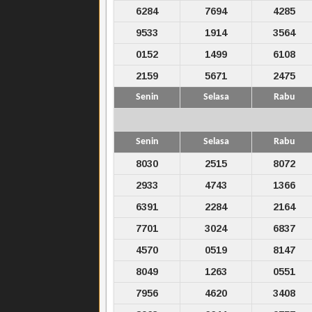
6284
7694
4285
9533
1914
3564
0152
1499
6108
2159
5671
2475
Senin
Selasa
Rabu
Senin
Selasa
Rabu
8030
2515
8072
2933
4743
1366
6391
2284
2164
7701
3024
6837
4570
0519
8147
8049
1263
0551
7956
4620
3408