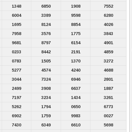
1348
6850
1908
7552
6004
3389
9598
6280
1695
8124
8854
4026
7958
3576
1775
3843
9681
8797
6154
4901
0233
8442
2191
4859
0783
1505
1370
3272
5277
4574
4240
4688
3044
7324
6946
2801
2499
3908
6637
1887
7197
3234
1434
3261
5262
1794
0650
6773
6902
1759
9983
0027
7430
6349
6610
5698