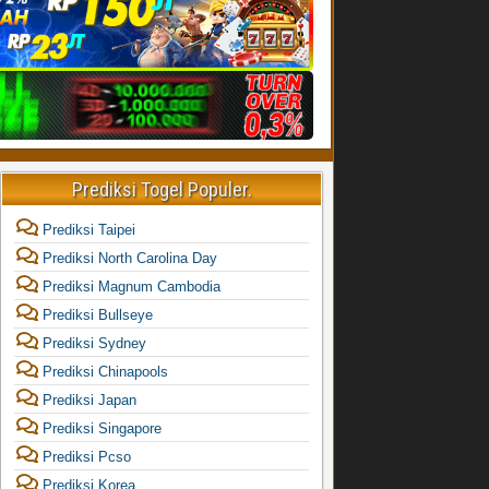
Prediksi Togel Populer.
Prediksi Taipei
Prediksi North Carolina Day
Prediksi Magnum Cambodia
Prediksi Bullseye
Prediksi Sydney
Prediksi Chinapools
Prediksi Japan
Prediksi Singapore
Prediksi Pcso
Prediksi Korea