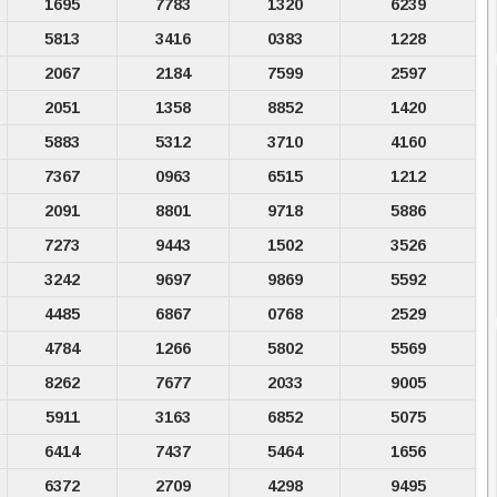
1695
7783
1320
6239
5813
3416
0383
1228
2067
2184
7599
2597
2051
1358
8852
1420
5883
5312
3710
4160
7367
0963
6515
1212
2091
8801
9718
5886
7273
9443
1502
3526
3242
9697
9869
5592
4485
6867
0768
2529
4784
1266
5802
5569
8262
7677
2033
9005
5911
3163
6852
5075
6414
7437
5464
1656
6372
2709
4298
9495