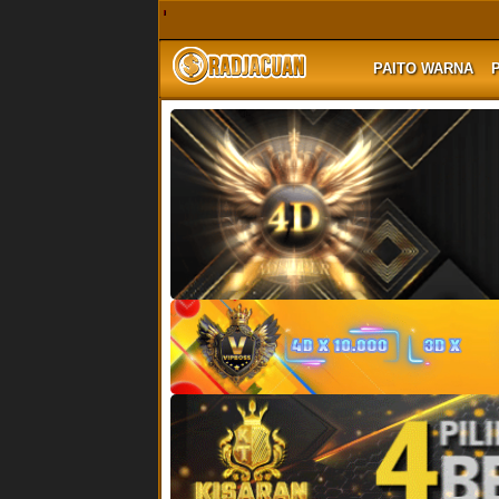
PAITO WARNA