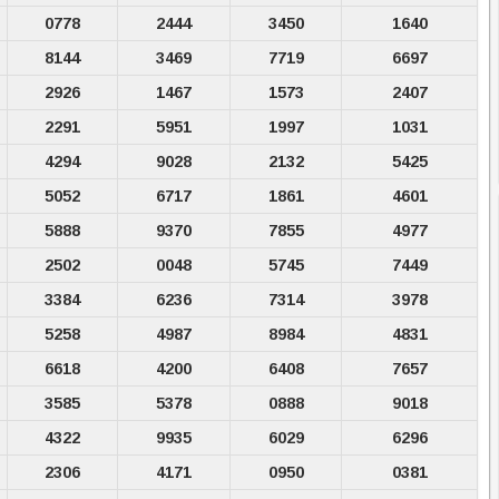
0778
2444
3450
1640
8144
3469
7719
6697
2926
1467
1573
2407
2291
5951
1997
1031
4294
9028
2132
5425
5052
6717
1861
4601
5888
9370
7855
4977
2502
0048
5745
7449
3384
6236
7314
3978
5258
4987
8984
4831
6618
4200
6408
7657
3585
5378
0888
9018
4322
9935
6029
6296
2306
4171
0950
0381