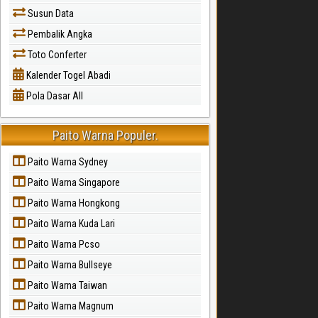
Susun Data
Pembalik Angka
Toto Conferter
Kalender Togel Abadi
Pola Dasar All
Paito Warna Populer.
Paito Warna Sydney
Paito Warna Singapore
Paito Warna Hongkong
Paito Warna Kuda Lari
Paito Warna Pcso
Paito Warna Bullseye
Paito Warna Taiwan
Paito Warna Magnum