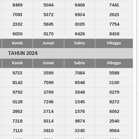
8469
5044
6406
7441
7093
5372
6934
2623
2302
5845
0305
7754
6030
0170
6426
8438
Kamis
Jumat
Sabtu
Minggu
TAHUN 2024
Kamis
Jumat
Sabtu
Minggu
9733
3599
7084
5588
8142
7599
6548
3100
9792
2769
3648
0279
0128
7246
1545
8272
2862
3714
1576
6062
7218
0314
9874
2540
7110
3810
3345
9564