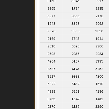
0160
3846
9917
9865
1794
2285
5977
9555
2170
1648
3398
6062
9826
3566
3850
9169
7545
1941
9510
6026
9906
0708
2936
9083
4204
5107
8395
8587
4147
5252
3817
9929
4200
6822
6132
1610
4999
5251
4186
8755
1542
1431
0370
1136
3390