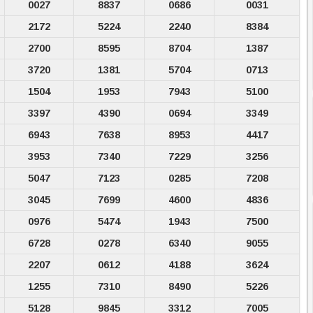
0027
8837
0686
0031
2172
5224
2240
8384
2700
8595
8704
1387
3720
1381
5704
0713
1504
1953
7943
5100
3397
4390
0694
3349
6943
7638
8953
4417
3953
7340
7229
3256
5047
7123
0285
7208
3045
7699
4600
4836
0976
5474
1943
7500
6728
0278
6340
9055
2207
0612
4188
3624
1255
7310
8490
5226
5128
9845
3312
7005