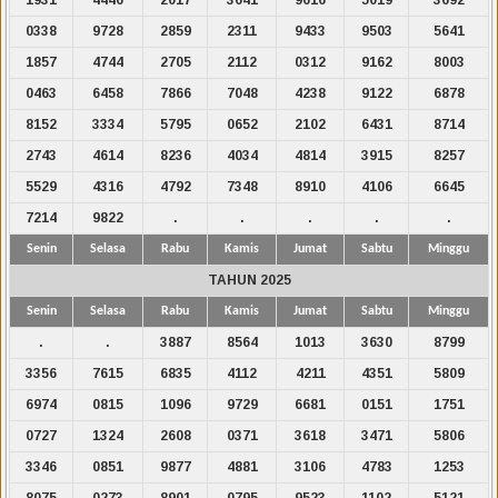
0338
9728
2859
2311
9433
9503
5641
1857
4744
2705
2112
0312
9162
8003
0463
6458
7866
7048
4238
9122
6878
8152
3334
5795
0652
2102
6431
8714
2743
4614
8236
4034
4814
3915
8257
5529
4316
4792
7348
8910
4106
6645
7214
9822
.
.
.
.
.
Senin
Selasa
Rabu
Kamis
Jumat
Sabtu
Minggu
TAHUN 2025
Senin
Selasa
Rabu
Kamis
Jumat
Sabtu
Minggu
.
.
3887
8564
1013
3630
8799
3356
7615
6835
4112
4211
4351
5809
6974
0815
1096
9729
6681
0151
1751
0727
1324
2608
0371
3618
3471
5806
3346
0851
9877
4881
3106
4783
1253
8075
0273
8901
0795
9523
1102
5121