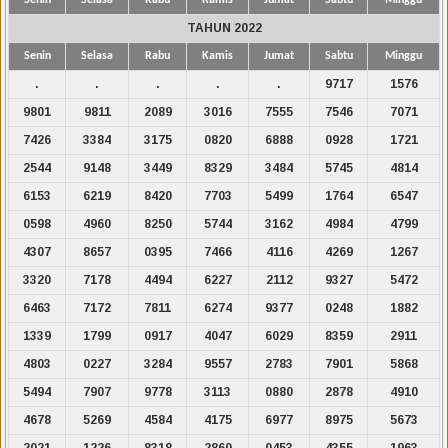
TAHUN 2022
Senin
Selasa
Rabu
Kamis
Jumat
Sabtu
Minggu
.
.
.
.
.
9717
1576
9801
9811
2089
3016
7555
7546
7071
7426
3384
3175
0820
6888
0928
1721
2544
9148
3449
8329
3484
5745
4814
6153
6219
8420
7703
5499
1764
6547
0598
4960
8250
5744
3162
4984
4799
4307
8657
0395
7466
4116
4269
1267
3320
7178
4494
6227
2112
9327
5472
6463
7172
7811
6274
9377
0248
1882
1339
1799
0917
4047
6029
8359
2911
4803
0227
3284
9557
2783
7901
5868
5494
7907
9778
3113
0880
2878
4910
4678
5269
4584
4175
6977
8975
5673
2021
1226
8318
2860
0453
4355
1963