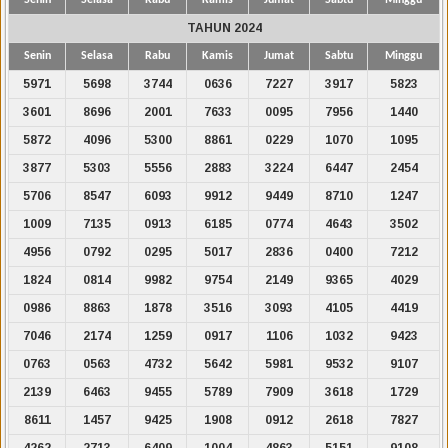
TAHUN 2024
Senin
Selasa
Rabu
Kamis
Jumat
Sabtu
Minggu
5971
5698
3744
0636
7227
3917
5823
3601
8696
2001
7633
0095
7956
1440
5872
4096
5300
8861
0229
1070
1095
3877
5303
5556
2883
3224
6447
2454
5706
8547
6093
9912
9449
8710
1247
1009
7135
0913
6185
0774
4643
3502
4956
0792
0295
5017
2836
0400
7212
1824
0814
9982
9754
2149
9365
4029
0986
8863
1878
3516
3093
4105
4419
7046
2174
1259
0917
1106
1032
9423
0763
0563
4732
5642
5981
9532
9107
2139
6463
9455
5789
7909
3618
1729
8611
1457
9425
1908
0912
2618
7827
4262
2713
6409
1004
4863
5151
9108