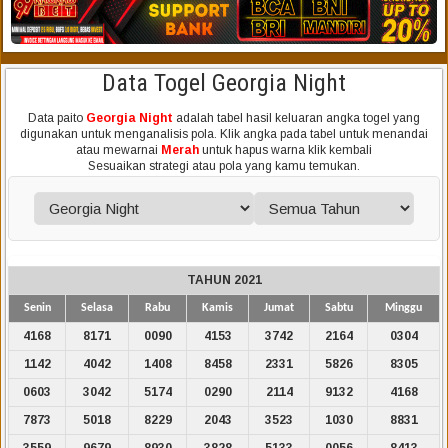
Data Togel Georgia Night
Data paito
Georgia Night
adalah tabel hasil keluaran angka togel yang
digunakan untuk menganalisis pola. Klik angka pada tabel untuk menandai
atau mewarnai
Merah
untuk hapus warna klik kembali
Sesuaikan strategi atau pola yang kamu temukan.
TAHUN 2021
Senin
Selasa
Rabu
Kamis
Jumat
Sabtu
Minggu
4168
8171
0090
4153
3742
2164
0304
1142
4042
1408
8458
2331
5826
8305
0603
3042
5174
0290
2114
9132
4168
7873
5018
8229
2043
3523
1030
8831
3559
9679
8930
3828
5133
0056
8413