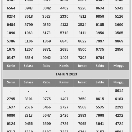
6564
0943
0042
4402
9226
0634
5342
8234
8618
3523
2330
4211
9859
5126
9484
5799
9352
4133
3534
9185
3690
1896
1063
6173
5718
8111
3956
3585
5386
1106
1869
6845
8622
7997
9869
1675
1207
9871
2685
9500
0735
2856
0347
8534
9942
1406
7302
9784
.
Senin
Selasa
Rabu
Kamis
Jumat
Sabtu
Minggu
TAHUN 2023
Senin
Selasa
Rabu
Kamis
Jumat
Sabtu
Minggu
.
.
.
.
.
.
8914
2795
8301
0775
1407
7650
8615
6183
1637
2536
6466
2727
9568
5535
2291
6880
2313
5647
2426
2883
7908
4232
9324
9455
6599
4726
7965
3941
4724
0717
5330
3687
7227
0764
2157
0584