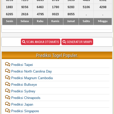
1883
9356
6463
1780
9283
5106
4298
6265
2616
4795
0023
8055
.
.
Senin
Selasa
Rabu
Kamis
Jumat
Sabtu
Minggu
SCAN ANGKA OTOMATIS
GENERATOR MIMPI
Prediksi Togel Populer.
Prediksi Taipei
Prediksi North Carolina Day
Prediksi Magnum Cambodia
Prediksi Bullseye
Prediksi Sydney
Prediksi Chinapools
Prediksi Japan
Prediksi Singapore