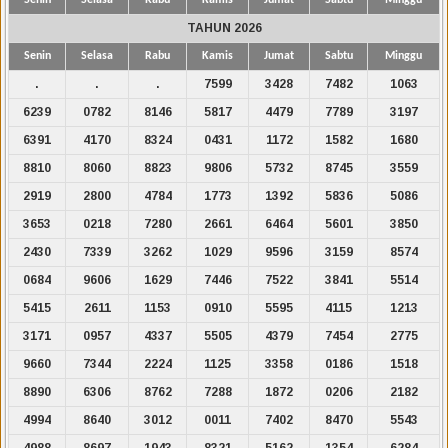
TAHUN 2026
Senin
Selasa
Rabu
Kamis
Jumat
Sabtu
Minggu
.
.
.
7599
3428
7482
1063
6239
0782
8146
5817
4479
7789
3197
6391
4170
8324
0431
1172
1582
1680
8810
8060
8823
9806
5732
8745
3559
2919
2800
4784
1773
1392
5836
5086
3653
0218
7280
2661
6464
5601
3850
2430
7339
3262
1029
9596
3159
8574
0684
9606
1629
7446
7522
3841
5514
5415
2611
1153
0910
5595
4115
1213
3171
0957
4337
5505
4379
7454
2775
9660
7344
2224
1125
3358
0186
1518
8890
6306
8762
7288
1872
0206
2182
4994
8640
3012
0011
7402
8470
5543
4988
8697
1943
8321
5162
1354
6284