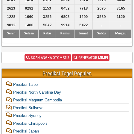
2613
0291
1153
0452
7718
2075
3165
1228
1960
3256
6808
1290
3589
1120
9812
1480
5842
9914
5422
.
.
Senin
Selasa
Rabu
Kamis
Jumat
Sabtu
Minggu
SCAN ANGKA OTOMATIS
GENERATOR MIMPI
Prediksi Togel Populer.
Prediksi Taipei
Prediksi North Carolina Day
Prediksi Magnum Cambodia
Prediksi Bullseye
Prediksi Sydney
Prediksi Chinapools
Prediksi Japan