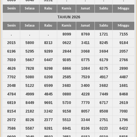
Senin
Selasa
Rabu
Kamis
Jumat
Sabtu
Minggu
TAHUN 2026
Senin
Selasa
Rabu
Kamis
Jumat
Sabtu
Minggu
.
.
.
8099
8769
1721
7155
2015
5800
8313
0622
3411
8245
9184
6196
5295
9289
2844
3068
3694
2057
7030
5667
0447
9385
0775
6179
2766
4626
7828
9298
6866
1084
6375
2890
7702
5080
0208
2585
7539
4917
4487
2048
5122
6599
3683
3400
3682
1681
4784
4999
4845
0880
4228
7449
8468
6819
8449
9691
5730
7770
6717
2619
8154
2182
3242
9158
8057
8508
7093
2072
8326
2377
5513
3344
2751
1796
7586
5587
9281
6941
8106
0223
6422
9609
2040
8502
2851
0152
0330
5835