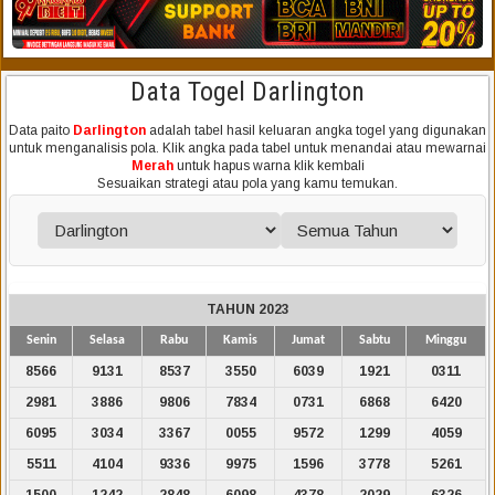
Data Togel Darlington
Data paito
Darlington
adalah tabel hasil keluaran angka togel yang digunakan
untuk menganalisis pola. Klik angka pada tabel untuk menandai atau mewarnai
Merah
untuk hapus warna klik kembali
Sesuaikan strategi atau pola yang kamu temukan.
TAHUN 2023
Senin
Selasa
Rabu
Kamis
Jumat
Sabtu
Minggu
8566
9131
8537
3550
6039
1921
0311
2981
3886
9806
7834
0731
6868
6420
6095
3034
3367
0055
9572
1299
4059
5511
4104
9336
9975
1596
3778
5261
1500
1242
2848
6098
4378
2029
6326