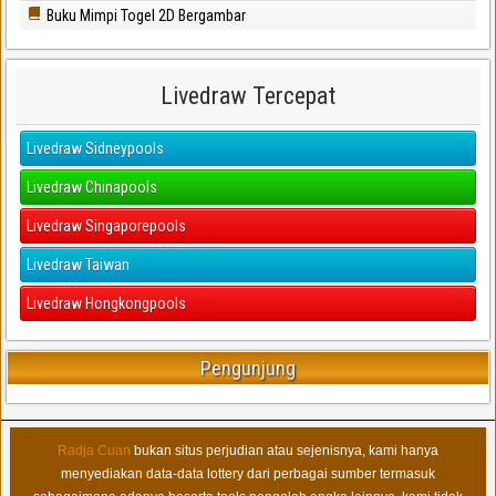
Buku Mimpi Togel 2D Bergambar
Livedraw Tercepat
Livedraw Sidneypools
Livedraw Chinapools
Livedraw Singaporepools
Livedraw Taiwan
Livedraw Hongkongpools
Pengunjung
Radja Cuan
bukan situs perjudian atau sejenisnya, kami hanya
menyediakan data-data lottery dari perbagai sumber termasuk