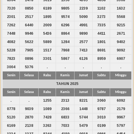
7320
0850
6189
9805
2239
1102
1632
2301
2517
1895
9574
5090
3273
5568
7262
6440
2009
6296
4991
7335
9215
7448
9946
5436
8864
9890
4411
2671
4082
5622
5889
1284
2577
1801
9402
5228
7905
1517
7868
7413
8691
9092
7823
0896
3301
5867
6126
8959
6907
3004
5376
.
.
.
.
.
Senin
Selasa
Rabu
Kamis
Jumat
Sabtu
Minggu
TAHUN 2025
Senin
Selasa
Rabu
Kamis
Jumat
Sabtu
Minggu
.
.
1255
2313
8221
3060
6092
0778
9039
1089
2366
1448
9787
2179
5120
2870
7428
6833
5744
3010
9967
6169
2138
3263
7033
5479
0199
5797
1334
1327
8244
4159
0918
0866
6454