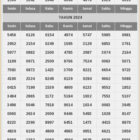
Senin
Selasa
Rabu
Kamis
Jumat
Sabtu
Minggu
TAHUN 2024
Senin
Selasa
Rabu
Kamis
Jumat
Sabtu
Minggu
5456
6126
0154
4974
5747
5985
0981
2952
2154
0249
1595
3129
6853
3761
5977
0882
1500
4785
2987
3074
2164
1189
0971
2509
8766
7524
0063
5071
7593
0872
1423
3709
8221
6654
9723
4190
2324
8249
6139
0284
9662
5088
0415
7199
1539
4800
6133
9552
1852
3484
2865
1172
5184
1932
7553
5107
3496
5046
7818
9014
1034
0083
3845
0065
2634
2009
9446
5493
1028
8147
8223
2390
8997
6451
1473
4415
8870
4839
6108
4809
4965
0851
6621
3850
5869
1352
0060
4694
9625
6929
5691