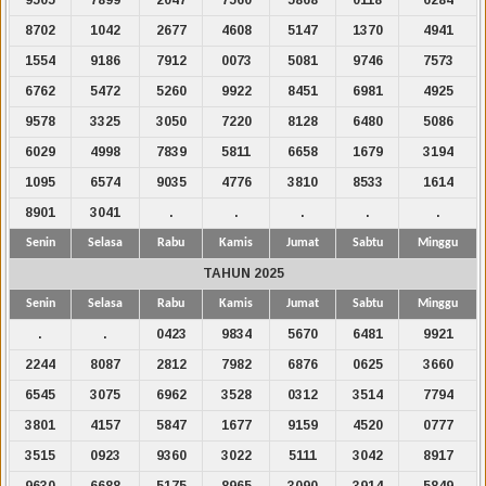
8702
1042
2677
4608
5147
1370
4941
1554
9186
7912
0073
5081
9746
7573
6762
5472
5260
9922
8451
6981
4925
9578
3325
3050
7220
8128
6480
5086
6029
4998
7839
5811
6658
1679
3194
1095
6574
9035
4776
3810
8533
1614
8901
3041
.
.
.
.
.
Senin
Selasa
Rabu
Kamis
Jumat
Sabtu
Minggu
TAHUN 2025
Senin
Selasa
Rabu
Kamis
Jumat
Sabtu
Minggu
.
.
0423
9834
5670
6481
9921
2244
8087
2812
7982
6876
0625
3660
6545
3075
6962
3528
0312
3514
7794
3801
4157
5847
1677
9159
4520
0777
3515
0923
9360
3022
5111
3042
8917
9630
6688
5175
8965
3090
3914
5849