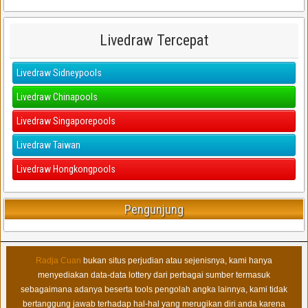
Livedraw Tercepat
Livedraw Sidneypools
Livedraw Chinapools
Livedraw Singaporepools
Livedraw Taiwan
Livedraw Hongkongpools
Pengunjung
Radja Cuan
bukan situs perjudian atau sejenisnya, kami hanya
menyediakan data-data lottery dari perbagai sumber termasuk
sebagaimana adanya beserta tools pengolah angka lainnya, kami tidak
bertanggung jawab terhadap hal-hal yang merugikan diri anda karena