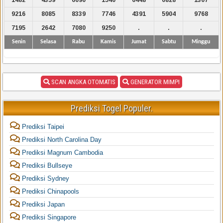
9216
8085
8339
7746
4391
5904
9768
7195
2642
7080
9250
.
.
.
Senin
Selasa
Rabu
Kamis
Jumat
Sabtu
Minggu
SCAN ANGKA OTOMATIS
GENERATOR MIMPI
Prediksi Togel Populer.
Prediksi Taipei
Prediksi North Carolina Day
Prediksi Magnum Cambodia
Prediksi Bullseye
Prediksi Sydney
Prediksi Chinapools
Prediksi Japan
Prediksi Singapore