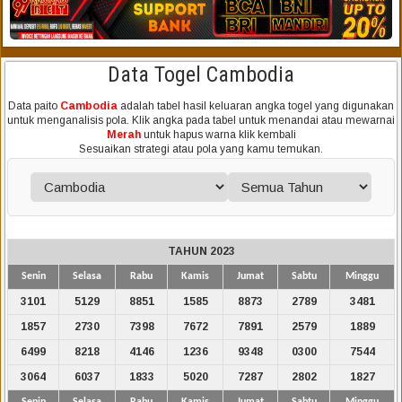
Data Togel Cambodia
Data paito
Cambodia
adalah tabel hasil keluaran angka togel yang digunakan
untuk menganalisis pola. Klik angka pada tabel untuk menandai atau mewarnai
Merah
untuk hapus warna klik kembali
Sesuaikan strategi atau pola yang kamu temukan.
TAHUN 2023
Senin
Selasa
Rabu
Kamis
Jumat
Sabtu
Minggu
3101
5129
8851
1585
8873
2789
3481
1857
2730
7398
7672
7891
2579
1889
6499
8218
4146
1236
9348
0300
7544
3064
6037
1833
5020
7287
2802
1827
Senin
Selasa
Rabu
Kamis
Jumat
Sabtu
Minggu