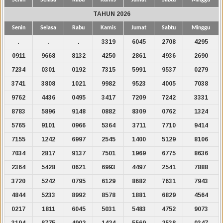
TAHUN 2026
Senin
Selasa
Rabu
Kamis
Jumat
Sabtu
Minggu
.
.
.
3319
6045
2708
4295
0911
9668
8132
4250
2861
4936
2690
7234
0301
0192
7315
5991
9537
0279
3741
3808
1021
9982
9523
4005
7038
9762
4436
0495
3417
7209
7242
3331
8783
5896
9148
0882
8309
0762
1324
5765
9101
0966
5364
3711
7710
9414
7155
1242
6997
2545
1400
5129
8106
7034
2817
9137
7501
1969
6775
8636
2364
5428
0621
6993
4497
2541
7888
3720
5242
0795
6129
8682
7631
7943
4844
5233
8992
8578
1881
6829
4564
0217
1811
6045
5031
5483
4752
9073
3194
8775
4902
1424
5569
2538
0347