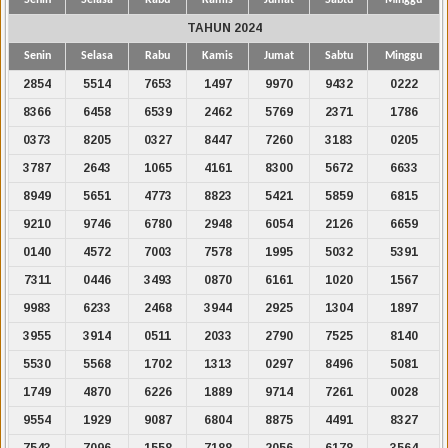
TAHUN 2024
Senin
Selasa
Rabu
Kamis
Jumat
Sabtu
Minggu
2854
5514
7653
1497
9970
9432
0222
8366
6458
6539
2462
5769
2371
1786
0373
8205
0327
8447
7260
3183
0205
3787
2643
1065
4161
8300
5672
6633
8949
5651
4773
8823
5421
5859
6815
9210
9746
6780
2948
6054
2126
6659
0140
4572
7003
7578
1995
5032
5391
7311
0446
3493
0870
6161
1020
1567
9983
6233
2468
3944
2925
1304
1897
3955
3914
0511
2033
2790
7525
8140
5530
5568
1702
1313
0297
8496
5081
1749
4870
6226
1889
9714
7261
0028
9554
1929
9087
6804
8875
4491
8327
7543
7096
1558
7188
2056
6178
3564