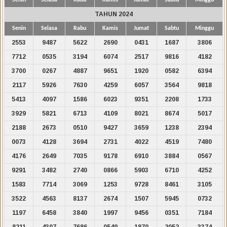
TAHUN 2024
Senin
Selasa
Rabu
Kamis
Jumat
Sabtu
Minggu
2553
9487
5622
2690
0431
1687
3806
7712
0535
3194
6074
2517
9816
4182
3700
0267
4887
9651
1920
0582
6394
2117
5926
7630
4259
6057
3564
9818
5413
4097
1586
6023
9351
2208
1733
3929
5821
6713
4109
8021
8674
5017
2188
2673
0510
9427
3659
1238
2394
0073
4128
3694
2731
4022
4519
7480
4176
2649
7035
9178
6910
3884
0567
9291
3482
2740
0866
5903
6710
4252
1583
7714
3069
1253
9728
8461
3105
3522
4563
8137
2674
1507
5945
0732
1197
6458
3840
1997
9456
0351
7184
8211
4307
7686
0549
1870
2052
3374