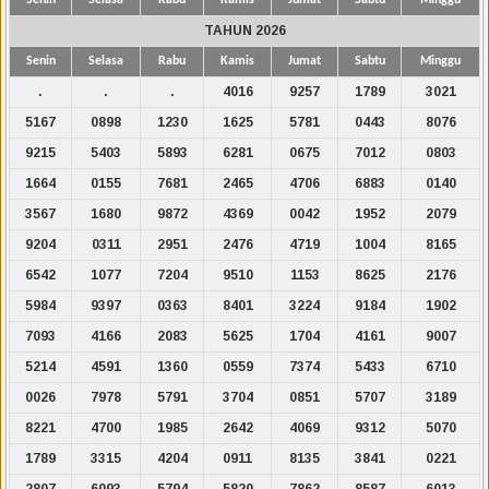
TAHUN 2026
Senin
Selasa
Rabu
Kamis
Jumat
Sabtu
Minggu
.
.
.
4016
9257
1789
3021
5167
0898
1230
1625
5781
0443
8076
9215
5403
5893
6281
0675
7012
0803
1664
0155
7681
2465
4706
6883
0140
3567
1680
9872
4369
0042
1952
2079
9204
0311
2951
2476
4719
1004
8165
6542
1077
7204
9510
1153
8625
2176
5984
9397
0363
8401
3224
9184
1902
7093
4166
2083
5625
1704
4161
9007
5214
4591
1360
0559
7374
5433
6710
0026
7978
5791
3704
0851
5707
3189
8221
4700
1985
2642
4069
9312
5070
1789
3315
4204
0911
8135
3841
0221
2807
6093
5794
5820
7862
8587
6013