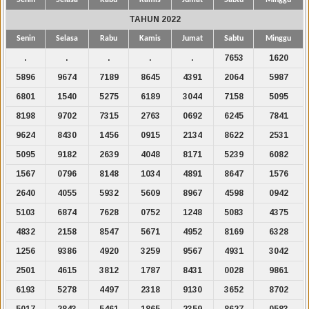
TAHUN 2022
Senin
Selasa
Rabu
Kamis
Jumat
Sabtu
Minggu
.
.
.
.
.
7653
1620
5896
9674
7189
8645
4391
2064
5987
6801
1540
5275
6189
3044
7158
5095
8198
9702
7315
2763
0692
6245
7841
9624
8430
1456
0915
2134
8622
2531
5095
9182
2639
4048
8171
5239
6082
1567
0796
8148
1034
4891
8647
1576
2640
4055
5932
5609
8967
4598
0942
5103
6874
7628
0752
1248
5083
4375
4832
2158
8547
5671
4952
8169
6328
1256
9386
4920
3259
9567
4931
3042
2501
4615
3812
1787
8431
0028
9861
6193
5278
4497
2318
9130
3652
8702
5017
2843
5461
1865
2359
8627
0583