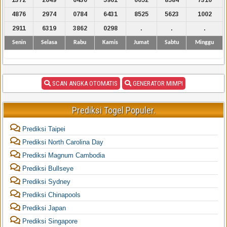
4876
2974
0784
6431
8525
5623
1002
2911
6319
3862
0298
.
.
.
Senin
Selasa
Rabu
Kamis
Jumat
Sabtu
Minggu
SCAN ANGKA OTOMATIS
GENERATOR MIMPI
Prediksi Togel Populer.
Prediksi Taipei
Prediksi North Carolina Day
Prediksi Magnum Cambodia
Prediksi Bullseye
Prediksi Sydney
Prediksi Chinapools
Prediksi Japan
Prediksi Singapore