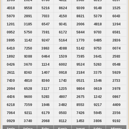
4018
9558
5216
8624
9309
9148
1525
5970
2891
7033
4150
8821
5379
6043
1201
3185
6547
9341
2006
4818
1394
0952
5750
7381
6172
5844
9703
6581
3895
1142
9247
5164
1770
0485
2836
6410
7250
3863
4388
5142
9753
0074
1892
9388
0464
1539
7385
3641
2593
0426
3670
1134
6002
9524
5263
0548
2611
8363
1407
0918
2184
3375
5929
7430
4810
8360
1743
0521
1546
2733
2094
6528
3117
1235
9804
0619
3978
4436
9600
5283
4807
2675
1342
0867
6218
7359
1946
3482
8553
9217
4409
7064
9211
6179
0503
7426
5945
2356
0929
3740
2068
8112
1453
3806
9192
Senin
Selasa
Rabu
Kamis
Jumat
Sabtu
Minggu