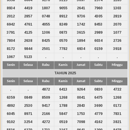
8934
4419
1807
9055
2641
7960
1303
2012
2857
0748
8912
9736
4305
2819
6942
4761
4055
8249
1742
8453
2070
3791
4125
1306
0873
3615
2989
1077
7804
2638
8425
0570
1894
6034
2726
8172
9844
2501
7782
6934
0159
3918
1067
5123
.
.
.
.
.
Senin
Selasa
Rabu
Kamis
Jumat
Sabtu
Minggu
TAHUN 2025
Senin
Selasa
Rabu
Kamis
Jumat
Sabtu
Minggu
.
.
4872
6413
9264
0830
4722
6359
0849
8509
1268
0041
6475
1268
4892
2530
9417
1788
2843
3690
0172
6045
8971
2166
5847
1753
4779
7831
9102
3254
4272
0519
7098
4162
3821
5536
6270
1733
3167
9641
1290
8478