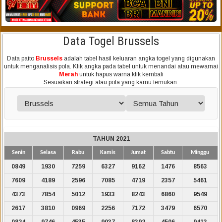
Data Togel Brussels
Data paito
Brussels
adalah tabel hasil keluaran angka togel yang digunakan
untuk menganalisis pola. Klik angka pada tabel untuk menandai atau mewarnai
Merah
untuk hapus warna klik kembali
Sesuaikan strategi atau pola yang kamu temukan.
TAHUN 2021
Senin
Selasa
Rabu
Kamis
Jumat
Sabtu
Minggu
0849
1930
7259
6327
9162
1476
8563
7609
4189
2596
7085
4719
2357
5461
4373
7854
5012
1933
8243
6860
9549
2617
3810
0969
2256
7172
3479
6570
0824
9746
4535
9037
8392
4506
9413