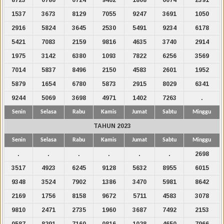
1537
3673
8129
7055
9247
3691
1050
2916
5824
3645
2530
5491
9234
6178
5421
7083
2159
9816
4635
3740
2914
1975
3142
6380
1093
7822
6256
3569
7014
5837
8496
2150
4583
2601
1952
5879
1654
6780
5873
2915
8029
6341
9244
5069
3698
4971
1402
7263
.
Senin
Selasa
Rabu
Kamis
Jumat
Sabtu
Minggu
TAHUN 2023
Senin
Selasa
Rabu
Kamis
Jumat
Sabtu
Minggu
.
.
.
.
.
.
2698
3517
4923
6245
9128
5632
8955
6015
9348
3524
7902
1386
3470
5981
8642
2169
1756
8158
9672
5711
4583
3078
9810
2471
2735
1960
3687
7492
2153
0587
8291
7160
0816
1028
4650
7966