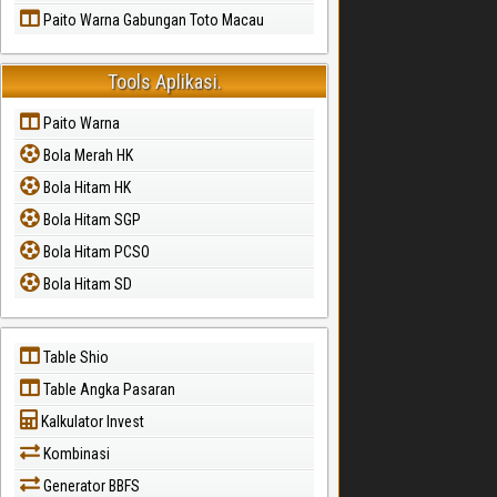
Paito Warna Gabungan Toto Macau
Tools Aplikasi.
Paito Warna
Bola Merah HK
Bola Hitam HK
Bola Hitam SGP
Bola Hitam PCSO
Bola Hitam SD
Table Shio
Table Angka Pasaran
Kalkulator Invest
Kombinasi
Generator BBFS