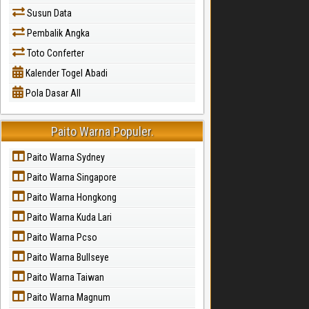
Susun Data
Pembalik Angka
Toto Conferter
Kalender Togel Abadi
Pola Dasar All
Paito Warna Populer.
Paito Warna Sydney
Paito Warna Singapore
Paito Warna Hongkong
Paito Warna Kuda Lari
Paito Warna Pcso
Paito Warna Bullseye
Paito Warna Taiwan
Paito Warna Magnum