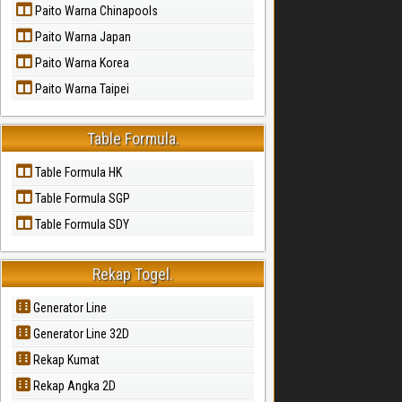
Paito Warna Chinapools
Paito Warna Japan
Paito Warna Korea
Paito Warna Taipei
Table Formula.
Table Formula HK
Table Formula SGP
Table Formula SDY
Rekap Togel.
Generator Line
Generator Line 32D
Rekap Kumat
Rekap Angka 2D