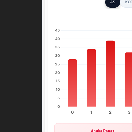
AS
KO
Angka Panas