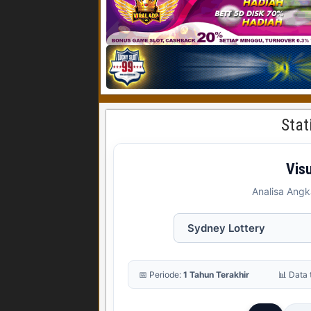
Stat
Visu
Analisa Angk
📅 Periode:
1 Tahun Terakhir
📊 Data 