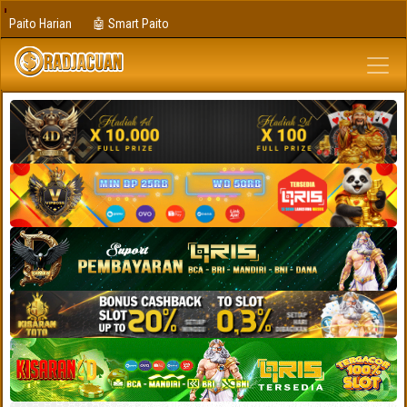
Paito Harian
🤖 Smart Paito