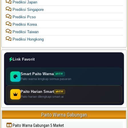
Prediksi Japan
Prediksi Singapore
Prediksi Pcso
Prediksi Korea
Prediksi Taiwan
Prediksi Hongkong
Link Favorit
Smart Paito Warna
NEW
Paito warna lengkap semua pasaran
Paito Harian Smart
NEW
Paito harian dilengkapi smart ai
Paito Warna Gabungan
Paito Warna Gabungan 5 Market