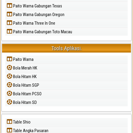
Paito Warna Gabungan Texas
Paito Warna Gabungan Oregon
Paito Warna Three In One
Paito Warna Gabungan Toto Macau
Tools Aplikasi.
Paito Warna
Bola Merah HK
Bola Hitam HK
Bola Hitam SGP
Bola Hitam PCSO
Bola Hitam SD
Table Shio
Table Angka Pasaran