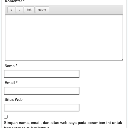
Komentar
*
Nama
*
Email
*
Situs Web
Simpan nama, email, dan situs web saya pada peramban ini untuk