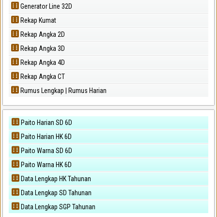
Generator Line 32D
Rekap Kumat
Rekap Angka 2D
Rekap Angka 3D
Rekap Angka 4D
Rekap Angka CT
Rumus Lengkap | Rumus Harian
Paito Harian SD 6D
Paito Harian HK 6D
Paito Warna SD 6D
Paito Warna HK 6D
Data Lengkap HK Tahunan
Data Lengkap SD Tahunan
Data Lengkap SGP Tahunan