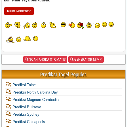
komentar saya berikutnya.
SCAN ANGKA OTOMATIS
GENERATOR MIMPI
Prediksi Togel Populer.
Prediksi Taipei
Prediksi North Carolina Day
Prediksi Magnum Cambodia
Prediksi Bullseye
Prediksi Sydney
Prediksi Chinapools