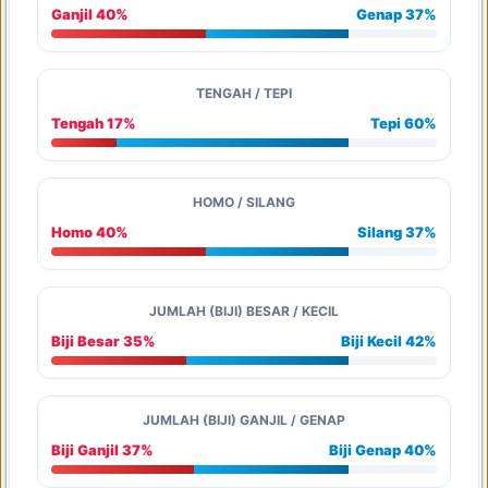
Ganjil 40%
Genap 37%
TENGAH / TEPI
Tengah 17%
Tepi 60%
HOMO / SILANG
Homo 40%
Silang 37%
JUMLAH (BIJI) BESAR / KECIL
Biji Besar 35%
Biji Kecil 42%
JUMLAH (BIJI) GANJIL / GENAP
Biji Ganjil 37%
Biji Genap 40%