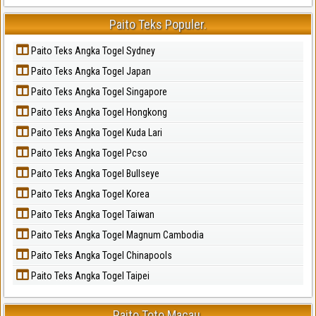
Paito Teks Populer.
Paito Teks Angka Togel Sydney
Paito Teks Angka Togel Japan
Paito Teks Angka Togel Singapore
Paito Teks Angka Togel Hongkong
Paito Teks Angka Togel Kuda Lari
Paito Teks Angka Togel Pcso
Paito Teks Angka Togel Bullseye
Paito Teks Angka Togel Korea
Paito Teks Angka Togel Taiwan
Paito Teks Angka Togel Magnum Cambodia
Paito Teks Angka Togel Chinapools
Paito Teks Angka Togel Taipei
Paito Toto Macau.