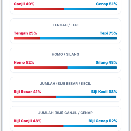
Ganjil 49%
Genap 51%
TENGAH / TEPI
Tengah 25%
Tepi 75%
HOMO / SILANG
Homo 52%
Silang 48%
JUMLAH (BIJI) BESAR / KECIL
Biji Besar 41%
Biji Kecil 58%
JUMLAH (BIJI) GANJIL / GENAP
Biji Ganjil 48%
Biji Genap 52%