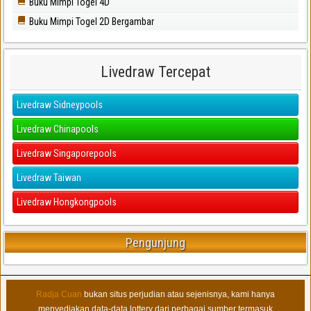
Buku Mimpi Togel 4D
Buku Mimpi Togel 2D Bergambar
Livedraw Tercepat
Livedraw Sidneypools
Livedraw Chinapools
Livedraw Singaporepools
Livedraw Taiwan
Livedraw Hongkongpools
Pengunjung
Radja Cuan
bukan situs perjudian atau sejenisnya, kami hanya
menyediakan data-data lottery dari perbagai sumber termasuk