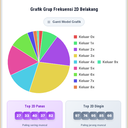
Grafik Grup Frekuensi 2D Belakang
Ganti Model Grafik
Top 2D Panas
Top 2D Dingin
27
33
40
37
82
97
74
95
85
66
Paling sering muncul
Paling jarang muncul