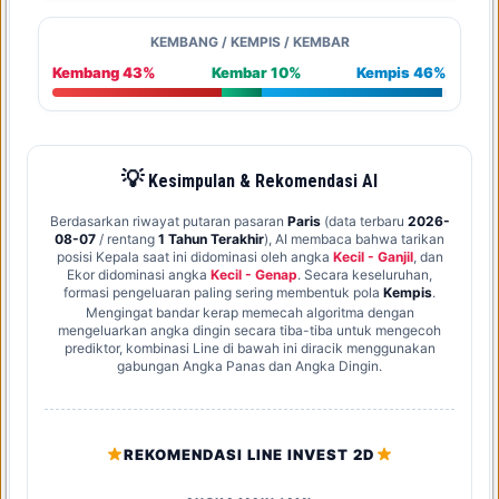
KEMBANG / KEMPIS / KEMBAR
Kembang 43%
Kembar 10%
Kempis 46%
💡
Kesimpulan & Rekomendasi AI
Berdasarkan riwayat putaran pasaran
Paris
(data terbaru
2026-
08-07
/ rentang
1 Tahun Terakhir
), AI membaca bahwa tarikan
posisi Kepala saat ini didominasi oleh angka
Kecil - Ganjil
, dan
Ekor didominasi angka
Kecil - Genap
. Secara keseluruhan,
formasi pengeluaran paling sering membentuk pola
Kempis
.
Mengingat bandar kerap memecah algoritma dengan
mengeluarkan angka dingin secara tiba-tiba untuk mengecoh
prediktor, kombinasi Line di bawah ini diracik menggunakan
gabungan Angka Panas dan Angka Dingin.
REKOMENDASI LINE INVEST 2D