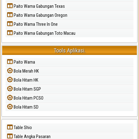
Paito Warna Gabungan Texas
Paito Warna Gabungan Oregon
Paito Warna Three In One
Paito Warna Gabungan Toto Macau
Tools Aplikasi.
Paito Warna
Bola Merah HK
Bola Hitam HK
Bola Hitam SGP
Bola Hitam PCSO
Bola Hitam SD
Table Shio
Table Angka Pasaran