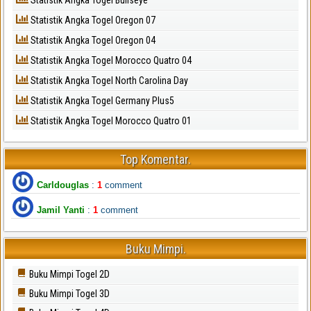
Statistik Angka Togel Oregon 07
Statistik Angka Togel Oregon 04
Statistik Angka Togel Morocco Quatro 04
Statistik Angka Togel North Carolina Day
Statistik Angka Togel Germany Plus5
Statistik Angka Togel Morocco Quatro 01
Top Komentar.
Carldouglas
:
1
comment
Jamil Yanti
:
1
comment
Buku Mimpi.
Buku Mimpi Togel 2D
Buku Mimpi Togel 3D