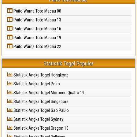
Paito Warna Toto Macau 00
Paito Warna Toto Macau 13
Paito Warna Toto Macau 16
Paito Warna Toto Macau 19
Paito Warna Toto Macau 22
Statistik Togel Populer
Statistik Angka Togel Hongkong
Statistik Angka Togel Pcso
Statistik Angka Togel Morocco Quatro 19
Statistik Angka Togel Singapore
Statistik Angka Togel Sao Paulo
Statistik Angka Togel Sydney
Statistik Angka Togel Oregon 13
Statistik Angka Togel Bullseye