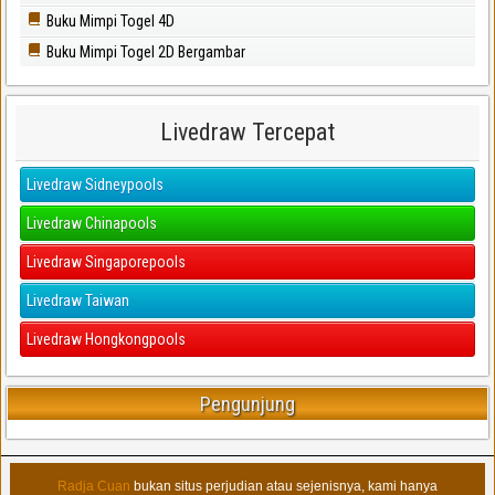
Buku Mimpi Togel 4D
Buku Mimpi Togel 2D Bergambar
Livedraw Tercepat
Livedraw Sidneypools
Livedraw Chinapools
Livedraw Singaporepools
Livedraw Taiwan
Livedraw Hongkongpools
Pengunjung
Radja Cuan
bukan situs perjudian atau sejenisnya, kami hanya