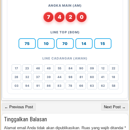
ANGKA MAIN (AM)
7
4
2
0
LINE TOP (BOM)
75
10
70
14
15
LINE CADANGAN (AMAN)
17
23
46
49
55
84
90
09
12
22
28
32
37
39
44
98
81
60
41
18
03
94
91
86
83
78
66
63
62
58
← Previous Post
Next Post →
Tinggalkan Balasan
Alamat email Anda tidak akan dipublikasikan.
Ruas yang wajib ditandai
*