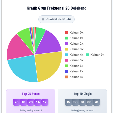
Grafik Grup Frekuensi 2D Belakang
Ganti Model Grafik
Top 2D Panas
Top 2D Dingin
75
10
70
14
17
15
98
81
60
41
Paling sering muncul
Paling jarang muncul