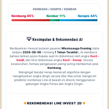
KEMBANG / KEMPIS / KEMBAR
Kembang 45%
Kembar 11%
Kempis 44%
💡
Kesimpulan & Rekomendasi AI
Berdasarkan riwayat putaran pasaran
Mississauga Evening
(data
terbaru
2026-08-06
/ rentang
1 Tahun Terakhir
), AI membaca
bahwa tarikan posisi Kepala saat ini didominasi oleh angka
Kecil -
Ganjil
, dan Ekor didominasi angka
Kecil - Genap
. Secara
keseluruhan, formasi pengeluaran paling sering membentuk pola
Kembang
.
Mengingat bandar kerap memecah algoritma dengan
mengeluarkan angka dingin secara tiba-tiba untuk mengecoh
prediktor, kombinasi Line di bawah ini diracik menggunakan
gabungan Angka Panas dan Angka Dingin.
REKOMENDASI LINE INVEST 2D