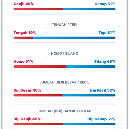
Ganjil 49%
Genap 51%
TENGAH / TEPI
Tengah 19%
Tepi 81%
HOMO / SILANG
Homo 51%
Silang 49%
JUMLAH (BIJI) BESAR / KECIL
Biji Besar 48%
Biji Kecil 52%
JUMLAH (BIJI) GANJIL / GENAP
Biji Ganjil 49%
Biji Genap 51%