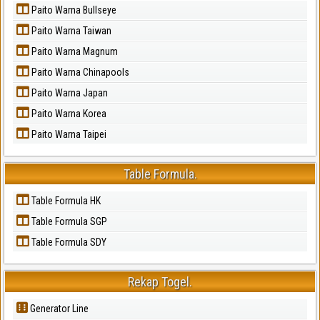
Paito Warna Bullseye
Paito Warna Taiwan
Paito Warna Magnum
Paito Warna Chinapools
Paito Warna Japan
Paito Warna Korea
Paito Warna Taipei
Table Formula.
Table Formula HK
Table Formula SGP
Table Formula SDY
Rekap Togel.
Generator Line