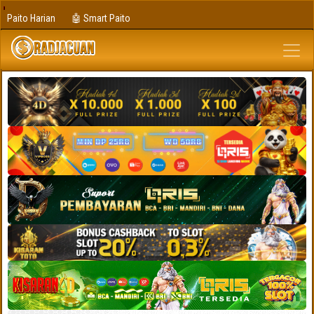
Paito Harian
🤖 Smart Paito