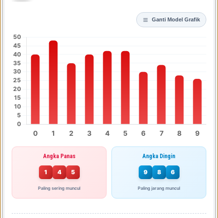
Ganti Model Grafik
Angka Panas
Angka Dingin
1
4
5
9
8
6
Paling sering muncul
Paling jarang muncul