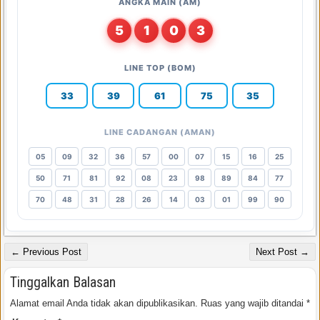
ANGKA MAIN (AM)
5
1
0
3
LINE TOP (BOM)
33
39
61
75
35
LINE CADANGAN (AMAN)
05
09
32
36
57
00
07
15
16
25
50
71
81
92
08
23
98
89
84
77
70
48
31
28
26
14
03
01
99
90
← Previous Post
Next Post →
Tinggalkan Balasan
Alamat email Anda tidak akan dipublikasikan.
Ruas yang wajib ditandai
*