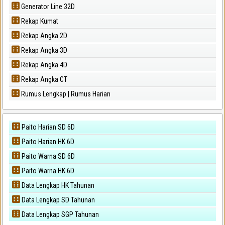
Generator Line 32D
Rekap Kumat
Rekap Angka 2D
Rekap Angka 3D
Rekap Angka 4D
Rekap Angka CT
Rumus Lengkap | Rumus Harian
Paito Harian SD 6D
Paito Harian HK 6D
Paito Warna SD 6D
Paito Warna HK 6D
Data Lengkap HK Tahunan
Data Lengkap SD Tahunan
Data Lengkap SGP Tahunan