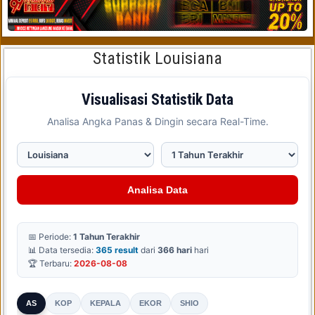
Statistik Louisiana
Visualisasi Statistik Data
Analisa Angka Panas & Dingin secara Real-Time.
Analisa Data
📅 Periode:
1 Tahun Terakhir
📊 Data tersedia:
365 result
dari
366 hari
hari
🏆 Terbaru:
2026-08-08
AS
KOP
KEPALA
EKOR
SHIO