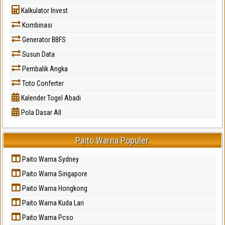
Kalkulator Invest
Kombinasi
Generator BBFS
Susun Data
Pembalik Angka
Toto Conferter
Kalender Togel Abadi
Pola Dasar All
Paito Warna Populer.
Paito Warna Sydney
Paito Warna Singapore
Paito Warna Hongkong
Paito Warna Kuda Lari
Paito Warna Pcso