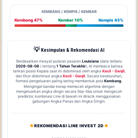
KEMBANG / KEMPIS / KEMBAR
Kembang 47%
Kembar 10%
Kempis 43%
💡
Kesimpulan & Rekomendasi AI
Berdasarkan riwayat putaran pasaran
Louisiana
(data terbaru
2026-08-08
/ rentang
1 Tahun Terakhir
), AI membaca bahwa
tarikan posisi Kepala saat ini didominasi oleh angka
Kecil - Ganjil
,
dan Ekor didominasi angka
Kecil - Ganjil
. Secara keseluruhan,
formasi pengeluaran paling sering membentuk pola
Kembang
.
Mengingat bandar kerap memecah algoritma dengan
mengeluarkan angka dingin secara tiba-tiba untuk mengecoh
prediktor, kombinasi Line di bawah ini diracik menggunakan
gabungan Angka Panas dan Angka Dingin.
REKOMENDASI LINE INVEST 2D