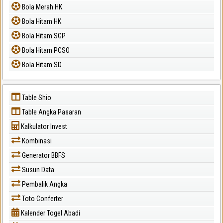
Bola Merah HK
Bola Hitam HK
Bola Hitam SGP
Bola Hitam PCSO
Bola Hitam SD
Table Shio
Table Angka Pasaran
Kalkulator Invest
Kombinasi
Generator BBFS
Susun Data
Pembalik Angka
Toto Conferter
Kalender Togel Abadi