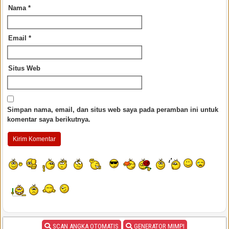
Nama
*
Email
*
Situs Web
Simpan nama, email, dan situs web saya pada peramban ini untuk
komentar saya berikutnya.
SCAN ANGKA OTOMATIS
GENERATOR MIMPI