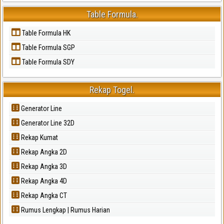
Table Formula.
Table Formula HK
Table Formula SGP
Table Formula SDY
Rekap Togel.
Generator Line
Generator Line 32D
Rekap Kumat
Rekap Angka 2D
Rekap Angka 3D
Rekap Angka 4D
Rekap Angka CT
Rumus Lengkap | Rumus Harian