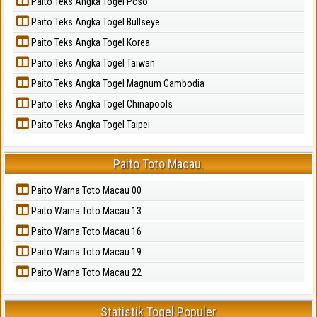
Paito Teks Angka Togel Pcso
Paito Teks Angka Togel Bullseye
Paito Teks Angka Togel Korea
Paito Teks Angka Togel Taiwan
Paito Teks Angka Togel Magnum Cambodia
Paito Teks Angka Togel Chinapools
Paito Teks Angka Togel Taipei
Paito Toto Macau.
Paito Warna Toto Macau 00
Paito Warna Toto Macau 13
Paito Warna Toto Macau 16
Paito Warna Toto Macau 19
Paito Warna Toto Macau 22
Statistik Togel Populer