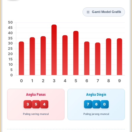
Ganti Model Grafik
Angka Panas
Angka Dingin
3
5
4
7
6
0
Paling sering muncul
Paling jarang muncul