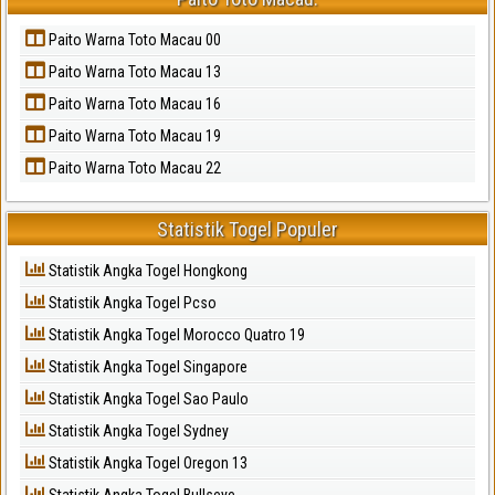
Paito Warna Toto Macau 00
Paito Warna Toto Macau 13
Paito Warna Toto Macau 16
Paito Warna Toto Macau 19
Paito Warna Toto Macau 22
Statistik Togel Populer
Statistik Angka Togel Hongkong
Statistik Angka Togel Pcso
Statistik Angka Togel Morocco Quatro 19
Statistik Angka Togel Singapore
Statistik Angka Togel Sao Paulo
Statistik Angka Togel Sydney
Statistik Angka Togel Oregon 13
Statistik Angka Togel Bullseye