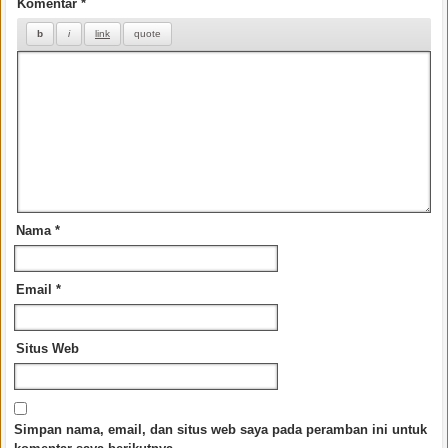
Komentar
*
Nama
*
Email
*
Situs Web
Simpan nama, email, dan situs web saya pada peramban ini untuk