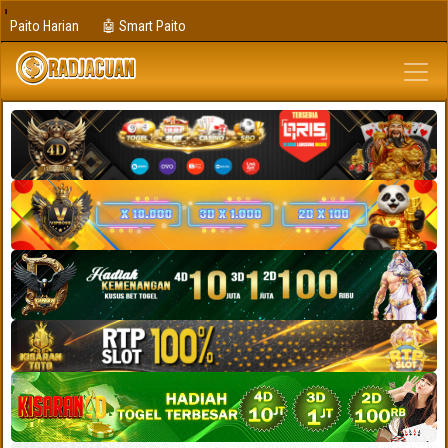
Paito Harian
🤖 Smart Paito