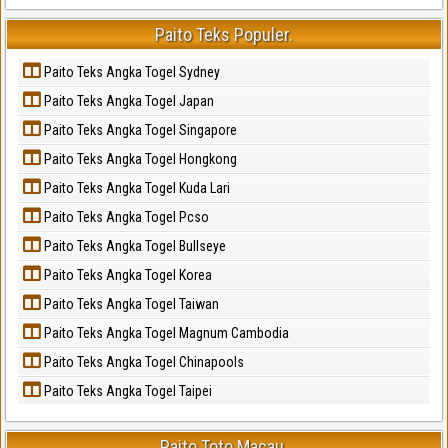
Paito Teks Populer.
Paito Teks Angka Togel Sydney
Paito Teks Angka Togel Japan
Paito Teks Angka Togel Singapore
Paito Teks Angka Togel Hongkong
Paito Teks Angka Togel Kuda Lari
Paito Teks Angka Togel Pcso
Paito Teks Angka Togel Bullseye
Paito Teks Angka Togel Korea
Paito Teks Angka Togel Taiwan
Paito Teks Angka Togel Magnum Cambodia
Paito Teks Angka Togel Chinapools
Paito Teks Angka Togel Taipei
Paito Toto Macau.