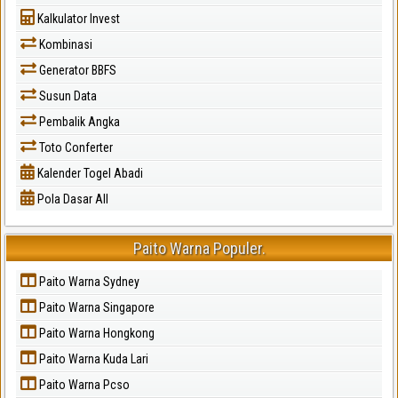
Kalkulator Invest
Kombinasi
Generator BBFS
Susun Data
Pembalik Angka
Toto Conferter
Kalender Togel Abadi
Pola Dasar All
Paito Warna Populer.
Paito Warna Sydney
Paito Warna Singapore
Paito Warna Hongkong
Paito Warna Kuda Lari
Paito Warna Pcso