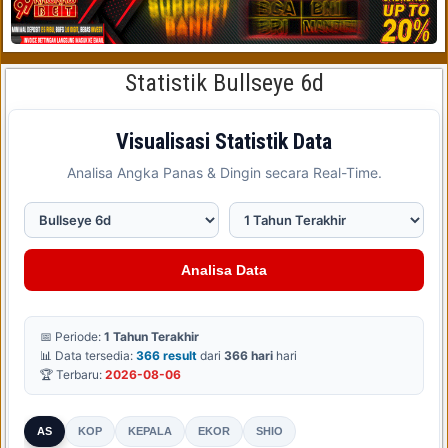
Statistik Bullseye 6d
Visualisasi Statistik Data
Analisa Angka Panas & Dingin secara Real-Time.
Analisa Data
📅 Periode:
1 Tahun Terakhir
📊 Data tersedia:
366 result
dari
366 hari
hari
🏆 Terbaru:
2026-08-06
AS
KOP
KEPALA
EKOR
SHIO