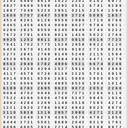
3
1
0
3
3
6
4
8
0
8
8
6
1
4
5
1
0
2
2
4
2
2
0
1
1
0
1
0
2
2
6
9
7
3
1
4
8
2
7
9
0
6
6
9
6
5
5
6
8
5
4
2
9
3
3
0
5
1
2
3
6
7
4
1
5
9
3
8
9
8
1
8
8
7
6
7
0
4
8
3
5
2
3
0
3
3
8
5
1
6
0
2
1
5
6
2
2
5
4
9
1
5
9
4
4
1
6
0
0
0
5
7
0
7
7
2
4
4
7
2
5
3
8
9
8
2
7
2
4
6
5
0
8
5
4
1
8
5
7
3
4
5
3
4
7
8
2
6
1
7
6
1
2
6
8
9
5
5
9
5
3
9
8
9
8
1
7
1
0
1
8
7
6
8
5
0
4
6
5
2
1
4
5
6
2
4
6
5
4
9
9
0
9
8
8
8
0
2
7
9
9
7
8
4
3
5
8
3
1
4
0
2
8
0
8
2
8
2
5
7
8
5
5
0
5
6
2
4
5
9
8
9
4
9
4
0
7
4
0
4
0
2
3
2
5
7
6
7
2
9
3
7
9
1
1
6
4
5
6
2
9
0
1
6
7
1
4
3
9
3
5
0
2
2
4
2
7
6
9
6
9
9
2
5
7
1
2
5
2
7
9
6
1
1
2
8
1
5
7
3
0
8
1
0
1
4
5
1
6
7
7
7
2
3
5
7
8
4
1
5
1
7
0
2
2
3
7
7
5
3
1
5
3
9
3
2
9
5
8
4
8
9
2
2
4
0
1
2
0
2
6
4
3
6
9
3
6
7
0
7
4
1
4
0
4
3
4
0
6
6
9
1
8
2
1
3
7
1
9
1
8
2
2
6
8
3
2
7
3
1
2
8
4
1
5
2
7
6
8
5
8
1
4
9
4
5
2
4
8
3
2
1
1
5
6
1
5
9
4
4
4
5
3
9
3
9
5
8
2
1
1
8
9
2
2
4
9
8
4
3
3
8
1
3
4
6
4
7
1
8
6
3
7
9
7
8
5
6
3
9
2
9
4
9
4
3
7
8
2
1
4
9
0
6
6
5
5
3
1
4
6
6
7
4
2
8
2
4
6
1
8
2
1
5
6
3
2
5
9
5
4
2
9
4
4
3
5
3
7
1
5
9
1
6
7
3
5
8
9
8
2
9
6
8
5
4
1
1
7
8
4
5
7
9
7
0
7
2
6
8
8
1
3
9
3
3
3
2
5
7
5
7
0
1
1
0
9
1
9
1
4
0
1
4
5
0
9
0
1
1
9
3
0
6
6
3
6
8
1
9
5
8
9
0
9
3
9
0
0
0
8
5
0
7
7
1
3
2
6
8
6
0
6
6
3
9
6
6
9
6
4
8
8
5
4
6
5
3
0
3
1
9
0
4
4
1
0
1
4
5
6
1
8
9
8
6
7
9
3
3
2
6
9
5
5
9
6
2
3
5
9
0
7
2
9
2
0
5
2
7
2
2
6
0
6
9
0
8
4
3
4
7
0
2
2
0
0
4
6
1
3
3
2
0
2
7
3
7
1
8
3
3
8
6
5
0
1
1
9
1
7
5
2
2
4
4
3
8
6
5
5
0
0
6
6
4
7
6
8
5
5
3
4
7
2
9
8
4
5
9
1
9
3
6
9
4
0
6
2
8
4
2
8
4
3
3
2
6
9
6
1
1
4
9
4
0
5
1
8
9
7
5
8
5
4
4
2
7
4
2
1
3
3
1
4
2
9
2
0
2
2
7
8
6
5
9
6
9
2
2
6
9
4
2
6
8
0
2
5
7
8
9
7
6
4
3
1
1
0
1
5
8
3
8
2
1
3
1
9
1
2
9
5
7
3
3
9
8
0
8
4
2
7
1
8
2
1
2
8
1
7
2
0
0
0
2
0
4
0
4
3
6
7
9
7
4
2
6
5
2
5
0
7
6
4
4
7
9
2
2
1
9
5
6
2
8
4
4
4
8
3
7
2
1
3
5
5
0
1
1
8
6
8
9
8
2
0
4
3
7
9
3
1
9
1
1
7
9
1
1
6
0
9
6
6
6
0
0
5
5
2
9
3
6
9
2
2
1
4
5
5
9
8
1
9
8
3
8
8
7
9
9
7
2
9