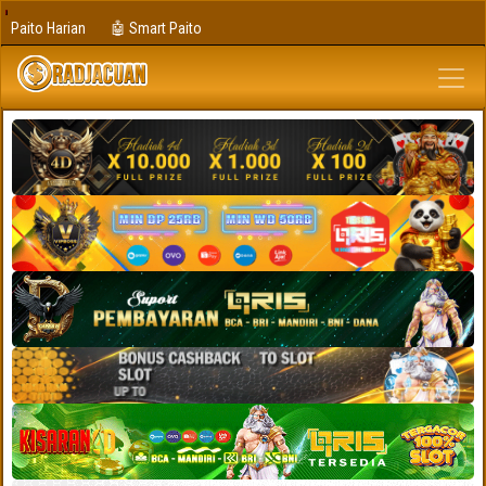
Paito Harian
🤖 Smart Paito