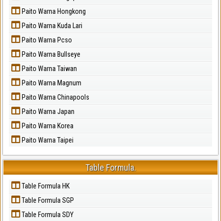
Paito Warna Hongkong
Paito Warna Kuda Lari
Paito Warna Pcso
Paito Warna Bullseye
Paito Warna Taiwan
Paito Warna Magnum
Paito Warna Chinapools
Paito Warna Japan
Paito Warna Korea
Paito Warna Taipei
Table Formula.
Table Formula HK
Table Formula SGP
Table Formula SDY