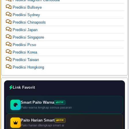
Prediksi Bullseye
Prediksi Sydney
Prediksi Chinapools
Prediksi Japan
Prediksi Singapore
Prediksi Pcso
Prediksi Korea
Prediksi Taiwan
Prediksi Hongkong
Link Favorit
Smart Paito Warna
NEW
Paito warna lengkap semua pasaran
Paito Harian Smart
NEW
Paito harian dilengkapi smart ai