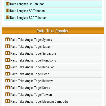
Data Lengkap HK Tahunan
Data Lengkap SD Tahunan
Data Lengkap SGP Tahunan
Paito Teks Populer.
Paito Teks Angka Togel Sydney
Paito Teks Angka Togel Japan
Paito Teks Angka Togel Singapore
Paito Teks Angka Togel Hongkong
Paito Teks Angka Togel Kuda Lari
Paito Teks Angka Togel Pcso
Paito Teks Angka Togel Bullseye
Paito Teks Angka Togel Korea
Paito Teks Angka Togel Taiwan
Paito Teks Angka Togel Magnum Cambodia