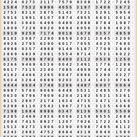
4
2
2
4
6
0
2
7
3
1
2
1
1
7
8
7
5
7
9
7
9
3
0
8
8
1
7
2
2
4
7
2
4
5
9
1
5
8
4
3
7
5
3
2
5
6
9
9
6
6
4
0
5
5
1
3
1
9
7
7
3
4
0
6
6
3
6
7
2
9
2
7
5
3
8
8
3
1
0
1
3
8
7
5
3
5
1
4
3
7
7
3
2
1
3
5
2
9
1
1
5
9
5
4
9
5
9
1
6
7
1
9
9
1
1
8
1
0
7
7
0
8
7
4
2
4
9
5
5
1
6
6
0
1
1
0
0
1
4
5
9
0
9
3
3
3
9
4
0
4
6
4
9
9
9
0
4
8
9
8
2
8
8
8
7
8
7
8
4
3
1
9
8
7
6
1
8
0
9
9
7
2
2
9
2
9
0
2
0
2
9
6
9
4
4
6
0
5
6
2
3
3
6
9
6
4
0
2
5
7
3
9
1
9
1
9
2
5
8
4
7
1
7
4
2
9
0
1
8
9
1
6
7
0
7
0
3
5
7
3
4
8
5
9
5
8
1
0
3
3
3
0
8
7
6
2
2
9
0
9
8
6
5
9
5
3
0
3
1
4
3
0
4
5
9
3
2
0
0
0
4
9
2
6
8
2
7
9
5
5
6
3
9
0
9
6
0
1
7
8
7
0
5
5
1
4
0
2
5
7
7
6
9
0
9
4
9
9
8
8
0
3
5
7
3
4
9
8
8
7
9
1
4
9
4
5
1
8
7
6
7
7
0
9
9
3
8
4
0
4
3
8
6
9
6
6
8
3
9
3
2
0
8
1
9
5
5
5
4
9
8
7
1
4
5
7
5
3
1
4
6
0
2
2
4
6
1
7
5
3
7
9
9
9
9
8
7
9
2
2
8
4
0
0
0
2
1
1
2
3
0
5
3
9
3
1
2
5
0
5
0
2
6
6
3
9
4
6
9
6
6
3
3
6
9
0
0
4
2
6
3
4
9
1
1
1
7
7
6
4
1
2
8
9
8
9
6
1
7
8
7
3
1
5
6
2
3
4
0
4
7
0
8
5
4
4
9
5
9
5
8
7
4
4
8
7
2
2
4
6
4
1
6
2
8
4
4
6
6
3
2
2
6
5
2
8
0
4
7
2
0
8
9
6
6
3
2
9
0
9
0
3
2
7
9
5
0
3
4
7
3
2
6
4
1
0
8
8
9
8
9
2
0
3
3
3
1
3
4
7
1
4
3
3
6
8
7
6
6
3
4
4
4
4
8
9
6
0
4
4
3
7
4
6
1
5
2
9
6
6
4
4
8
7
6
6
0
0
7
7
0
0
6
4
1
9
9
8
7
6
5
7
6
0
6
9
0
6
9
6
6
4
4
8
3
5
5
3
1
4
2
4
8
5
4
5
2
7
0
7
0
6
3
0
3
6
7
9
6
6
7
9
0
9
9
6
2
0
4
4
2
1
8
2
1
5
5
3
1
4
5
3
6
1
7
9
1
1
5
6
2
8
0
7
7
2
1
7
4
2
1
6
3
4
7
4
7
3
5
8
3
4
7
1
8
3
1
6
0
6
0
2
9
8
8
8
1
1
0
1
2
5
4
2
6
1
9
6
7
4
2
7
1
6
7
3
1
3
5
8
6
0
6
8
5
7
1
9
8
8
1
6
8
4
3
8
9
8
6
5
0
3
4
7
2
0
1
3
6
9
5
9
0
1
1
5
5
0
9
9
8
2
8
5
4
2
4
6
9
6
2
9
3
6
9
8
0
0
6
6
2
1
5
9
5
8
5
5
5
1
2
6
8
4
3
2
0
8
4
3
7
4
1
5
6
8
9
2
7
9
1
2
0
7
7
7
9
2
6
8
1
7
2
2
4
6
1
5
3
8
1
5
1
3
4
8
2
7
3
1
1
9
0
6
6
0
3
9
0
9
0
5
9
8
8
7
4
9
5
5
8
1
1
2
3
4
2
4
3
7
2
8
8
3
2
4
7
5
2
7
8
6
8
4
3
4
3
1
9
1
0
9
4
0
4
1
5
8
0
8