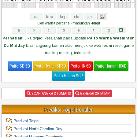
.
.
.
.
.
.
.
Cek warna perbaris - masukkan 4digit
Perhatian!
Jika terjadi kesalahan pada update
Paito Warna Washinton
Dc Midday
bisa langsung komen atau merujuk ke web resmi result game
masing masing, terimaksih.
Paito SD 6D
Paito Harian SD6D
Paito HK 6D
Paito Harian HK6D
Paito Harian SGP
SCAN ANGKA OTOMATIS
GENERATOR MIMPI
Prediksi Togel Populer.
Prediksi Taipei
Prediksi North Carolina Day
Prediksi Magnum Cambodia