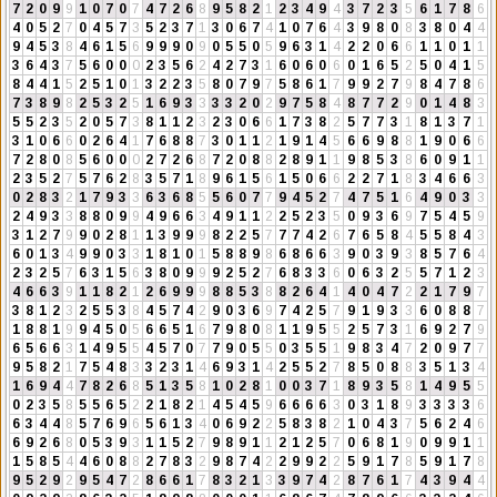
7
2
0
9
9
1
0
7
0
7
4
7
2
6
8
9
5
8
2
1
2
3
4
9
4
3
7
2
3
5
6
1
7
8
6
4
0
5
2
7
0
4
5
7
3
5
2
3
7
1
3
0
6
7
4
1
0
7
6
4
3
9
8
0
8
3
8
0
4
4
9
4
5
3
8
4
6
1
5
6
9
9
9
0
9
0
5
5
0
5
9
6
3
1
4
2
2
0
6
6
1
1
0
1
1
3
6
4
3
7
5
6
0
0
0
2
3
5
6
2
4
2
7
3
1
6
0
6
0
6
0
1
6
5
2
5
0
4
1
5
8
4
4
1
5
2
5
1
0
1
3
2
2
3
5
8
0
7
9
7
5
8
6
1
7
9
9
2
7
9
8
4
7
8
6
7
3
8
9
8
2
5
3
2
5
1
6
9
3
3
3
3
2
0
2
9
7
5
8
4
8
7
7
2
9
0
1
4
8
3
5
5
2
3
5
2
0
5
7
3
8
1
1
2
3
2
3
0
6
6
1
7
3
8
2
5
7
7
3
1
8
1
3
7
1
3
1
0
6
6
0
2
6
4
1
7
6
8
8
7
3
0
1
1
2
1
9
1
4
5
6
6
9
8
8
1
9
0
6
6
7
2
8
0
8
5
6
0
0
0
2
7
2
6
8
7
2
0
8
8
2
8
9
1
1
9
8
5
3
8
6
0
9
1
1
2
3
5
2
7
5
7
6
2
8
3
5
7
1
8
9
6
1
5
6
1
5
0
6
6
2
2
7
1
8
3
4
6
6
3
0
2
8
3
2
1
7
9
3
3
6
3
6
8
5
5
6
0
7
7
9
4
5
2
7
4
7
5
1
6
4
9
0
3
3
2
4
9
3
3
8
8
0
9
9
4
9
6
6
3
4
9
1
1
2
2
5
2
3
5
0
9
3
6
9
7
5
4
5
9
3
1
2
7
9
9
0
2
8
1
1
3
9
9
9
8
2
2
5
7
7
7
4
2
6
7
6
5
8
4
5
5
8
4
3
6
0
1
3
4
9
9
0
3
3
1
8
1
0
1
5
8
8
9
8
6
8
6
6
3
9
0
3
9
3
8
5
7
6
4
2
3
2
5
7
6
3
1
5
6
3
8
0
9
9
9
2
5
2
7
6
8
3
3
6
0
6
3
2
5
5
7
1
2
3
4
6
6
3
9
1
1
8
2
1
2
6
9
9
9
8
8
5
3
8
8
2
6
4
1
4
0
4
7
2
2
1
7
9
7
3
8
1
2
3
2
5
5
3
8
4
5
7
4
2
9
0
3
6
9
7
4
2
5
7
9
1
9
3
3
6
0
8
8
7
1
8
8
1
9
9
4
5
0
5
6
6
5
1
6
7
9
8
0
8
1
1
9
5
5
2
5
7
3
1
6
9
2
7
9
6
5
6
6
3
1
4
9
5
5
4
5
7
0
7
7
9
0
5
5
0
3
5
5
1
9
8
3
4
7
2
0
9
7
7
9
5
8
2
1
7
5
4
8
3
3
2
3
1
4
6
9
3
1
4
2
5
5
2
7
8
5
0
8
8
3
5
1
3
4
1
6
9
4
4
7
8
2
6
8
5
1
3
5
8
1
0
2
8
1
0
0
3
7
1
8
9
3
5
8
1
4
9
5
5
0
2
3
5
8
5
5
6
5
2
2
1
8
2
1
4
5
4
5
9
6
6
6
6
3
0
3
1
8
9
3
3
3
3
6
6
3
4
4
8
5
7
6
9
6
5
6
1
3
4
0
6
9
2
2
5
8
3
8
2
1
0
4
3
7
5
6
2
4
6
6
9
2
6
8
0
5
3
9
3
1
1
5
2
7
9
8
9
1
1
2
1
2
5
7
0
6
8
1
9
0
9
9
1
1
1
5
8
5
4
4
6
0
8
8
2
7
8
3
2
9
8
7
4
2
2
9
9
2
2
5
9
1
7
8
5
9
1
7
8
9
5
2
9
2
9
5
4
7
2
8
6
6
1
7
8
3
2
1
3
3
9
7
4
2
8
7
6
1
7
4
3
9
4
4