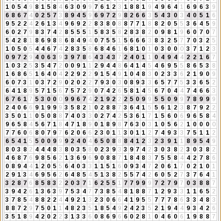
1
0
5
4
9
8
1
5
8
4
6
3
0
9
9
7
6
1
2
3
1
8
8
1
9
4
9
6
4
1
6
9
6
3
9
6
8
6
7
4
0
2
5
7
3
8
9
4
5
9
6
9
7
2
9
8
2
6
6
3
5
4
3
0
3
4
0
5
1
6
9
5
2
2
4
2
6
1
3
4
9
6
9
2
2
8
3
8
0
8
8
7
7
1
8
8
2
0
5
5
3
6
4
5
9
6
0
2
7
9
8
3
7
4
2
8
5
5
5
1
5
8
3
5
8
2
8
3
8
2
0
9
8
1
9
6
0
7
0
7
5
4
2
8
1
8
6
9
8
8
6
8
4
9
4
0
7
5
5
1
5
6
6
6
3
8
3
2
5
7
7
0
3
2
5
1
0
5
0
5
4
4
6
7
4
2
8
3
5
8
6
8
4
6
1
6
8
1
0
1
0
3
0
0
0
3
7
1
2
3
0
9
7
2
9
4
0
6
3
9
3
9
7
8
6
4
3
4
3
7
2
4
0
1
1
0
4
9
4
4
2
2
1
6
7
1
0
3
2
5
3
5
4
7
2
0
0
9
1
1
2
9
4
4
8
6
4
1
4
5
4
6
9
5
5
8
6
5
3
8
1
6
8
6
5
1
6
4
0
4
2
2
9
2
2
9
1
5
4
9
1
0
4
8
3
0
2
3
3
6
2
1
9
0
9
6
0
7
3
1
0
3
7
2
9
0
2
0
2
2
7
9
3
0
3
0
8
9
3
3
6
5
7
7
5
3
3
6
5
2
6
4
1
8
9
5
7
1
5
6
7
5
7
2
9
0
7
4
2
6
5
8
1
4
5
6
7
0
4
4
7
4
6
6
3
6
7
6
1
7
5
3
0
0
0
9
9
6
7
4
2
1
9
2
2
2
5
0
9
9
5
5
0
9
9
7
8
9
9
9
2
4
0
6
6
9
1
9
9
9
3
5
8
2
1
0
2
8
8
7
3
6
4
1
5
5
6
1
2
3
8
7
9
2
2
3
5
0
1
1
0
5
0
8
8
7
4
0
3
3
0
2
7
4
2
5
3
6
1
7
1
5
6
0
6
9
6
5
8
4
9
6
5
8
4
5
6
7
1
8
4
7
1
8
9
0
1
8
9
8
7
6
3
0
3
1
0
5
6
2
1
0
0
0
0
7
7
6
0
6
8
0
7
9
7
6
2
0
6
6
2
3
0
1
1
3
0
1
1
2
7
4
9
3
3
7
5
1
1
2
6
5
4
1
5
5
0
0
9
9
9
2
4
0
4
6
5
0
8
8
8
4
1
2
3
2
3
9
1
1
8
9
5
4
9
8
0
3
8
2
4
4
4
8
3
8
0
3
5
8
0
2
3
9
3
3
9
7
4
2
3
0
3
8
2
3
0
3
8
2
4
6
8
7
6
9
8
5
6
2
1
3
6
9
6
9
0
8
8
7
1
8
4
8
3
7
5
5
8
4
4
2
7
8
6
0
8
9
4
4
1
2
0
5
5
6
4
0
3
3
1
1
5
1
6
0
9
3
4
7
2
0
6
1
7
0
2
1
0
1
2
9
1
3
4
6
9
5
6
2
6
4
8
5
4
5
1
3
8
2
5
5
7
4
2
6
0
5
2
7
3
7
6
4
1
3
2
8
7
6
8
5
8
3
2
2
0
3
7
1
6
2
5
5
1
7
7
9
9
9
7
2
7
9
7
0
3
8
8
7
3
9
4
2
6
1
3
6
3
9
7
5
3
4
7
7
3
8
5
4
8
1
8
8
7
1
2
9
3
3
1
1
6
5
2
3
7
8
5
4
8
8
2
2
4
4
9
2
1
3
2
3
0
6
6
4
1
9
5
5
7
7
7
8
6
3
3
4
8
3
8
8
7
2
9
7
5
0
1
1
4
8
2
3
5
1
8
5
4
9
2
4
2
3
5
2
1
9
4
4
9
3
4
2
6
3
5
1
8
9
4
2
0
2
2
3
1
3
3
6
0
8
6
9
6
6
0
2
8
1
0
4
6
0
6
1
9
8
8
7