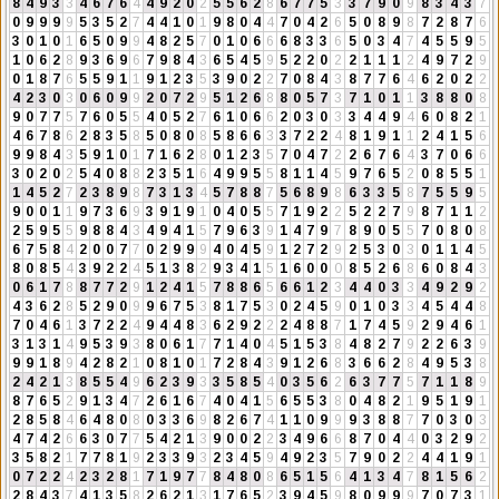
8
4
9
3
3
4
6
7
6
4
4
9
2
0
2
5
5
6
2
8
6
7
7
5
3
3
7
9
0
9
8
3
4
3
7
0
9
9
9
9
5
3
5
2
7
4
4
1
0
1
9
8
0
4
4
7
0
4
2
6
5
0
8
9
8
7
2
8
7
6
3
0
1
0
1
6
5
0
9
9
4
8
2
5
7
0
1
0
6
6
6
8
3
3
6
5
0
3
4
7
4
5
5
9
5
1
0
6
2
8
9
3
6
9
6
7
9
8
4
3
6
5
4
5
9
5
2
2
0
2
2
1
1
1
2
4
9
7
2
9
0
1
8
7
6
5
5
9
1
1
9
1
2
3
5
3
9
0
2
2
7
0
8
4
3
8
7
7
6
4
6
2
0
2
2
4
2
3
0
3
0
6
0
9
9
2
0
7
2
9
5
1
2
6
8
8
0
5
7
3
7
1
0
1
1
3
8
8
0
8
9
0
7
7
5
7
6
0
5
5
4
0
5
2
7
6
1
0
6
6
2
0
3
0
3
3
4
4
9
4
6
0
8
2
1
4
6
7
8
6
2
8
3
5
8
5
0
8
0
8
5
8
6
6
3
3
7
2
2
4
8
1
9
1
1
2
4
1
5
6
9
9
8
4
3
5
9
1
0
1
7
1
6
2
8
0
1
2
3
5
7
0
4
7
2
2
6
7
6
4
3
7
0
6
6
3
0
2
0
2
5
4
0
8
8
2
3
5
1
6
4
9
9
5
5
8
1
1
4
5
9
7
6
5
2
0
8
5
5
1
1
4
5
2
7
2
3
8
9
8
7
3
1
3
4
5
7
8
8
7
5
6
8
9
8
6
3
3
5
8
7
5
5
9
5
9
0
0
1
1
9
7
3
6
9
3
9
1
9
1
0
4
0
5
5
7
1
9
2
2
5
2
2
7
9
8
7
1
1
2
2
5
9
5
5
9
8
8
4
3
4
9
4
1
5
7
9
6
3
9
1
4
7
9
7
8
9
0
5
5
7
0
8
0
8
6
7
5
8
4
2
0
0
7
7
0
2
9
9
9
4
0
4
5
9
1
2
7
2
9
2
5
3
0
3
0
1
1
4
5
8
0
8
5
4
3
9
2
2
4
5
1
3
8
2
9
3
4
1
5
1
6
0
0
0
8
5
2
6
8
6
0
8
4
3
0
6
1
7
8
8
7
7
2
9
1
2
4
1
5
7
8
8
6
5
6
6
1
2
3
4
4
0
3
3
4
9
2
9
2
4
3
6
2
8
5
2
9
0
9
9
6
7
5
3
8
1
7
5
3
0
2
4
5
9
0
1
0
3
3
4
5
4
4
8
7
0
4
6
1
3
7
2
2
4
9
4
4
8
3
6
2
9
2
2
2
4
8
8
7
1
7
4
5
9
2
9
4
6
1
3
1
3
1
4
9
5
3
9
3
8
0
6
1
7
7
1
4
0
4
5
1
5
3
8
4
8
2
7
9
2
2
6
3
9
9
9
1
8
9
4
2
8
2
1
0
8
1
0
1
7
2
8
4
3
9
1
2
6
8
3
6
6
2
8
4
9
5
3
8
2
4
2
1
3
8
5
5
4
9
6
2
3
9
3
3
5
8
5
4
0
3
5
6
2
6
3
7
7
5
7
1
1
8
9
8
7
6
5
2
9
1
3
4
7
2
6
1
6
7
4
0
4
1
5
6
5
5
3
8
0
4
8
2
1
9
5
1
9
1
2
8
5
8
4
6
4
8
0
8
0
3
3
6
9
8
2
6
7
4
1
1
0
9
9
9
3
8
8
7
7
0
3
0
3
4
7
4
2
6
6
3
0
7
7
5
4
2
1
3
9
0
0
2
2
3
4
9
6
6
8
7
0
4
4
0
3
2
9
2
3
5
8
2
1
7
7
8
1
9
2
3
3
9
3
2
3
4
5
9
4
9
2
3
5
7
9
0
2
2
4
4
1
9
1
0
7
2
2
4
2
3
2
8
1
7
1
9
7
7
8
4
8
0
8
6
5
1
5
6
4
1
3
4
7
8
1
5
6
2
2
8
4
3
7
4
1
3
5
8
2
6
2
1
3
1
7
6
5
2
3
9
4
5
9
8
0
9
9
9
7
0
7
3
1