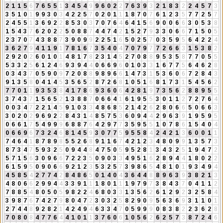
2
1
1
5
6
7
6
5
5
1
3
4
5
4
9
9
6
0
2
2
7
6
3
9
3
2
1
8
3
2
2
4
5
7
3
3
5
1
0
1
9
9
3
0
3
4
2
2
5
7
0
2
0
1
1
1
8
7
0
7
6
1
2
3
5
7
7
2
5
7
2
4
5
5
1
3
6
9
2
2
8
5
3
0
3
7
0
7
6
4
6
4
1
5
6
9
0
0
6
6
3
0
5
3
8
1
5
4
3
7
6
2
0
2
2
5
0
8
8
7
4
4
7
4
2
1
5
2
7
9
3
3
0
6
6
7
1
5
0
5
2
3
7
0
7
4
3
8
8
7
3
9
0
9
9
2
2
5
1
6
5
0
2
5
7
0
3
5
9
5
6
4
2
2
4
3
6
2
7
9
4
1
1
9
1
7
8
1
6
7
3
5
4
0
4
7
0
7
9
7
7
2
6
6
3
1
5
3
8
2
2
9
2
0
2
6
0
1
0
1
4
8
1
7
8
2
3
1
4
5
2
7
0
8
8
9
5
3
5
8
7
7
0
5
5
5
3
3
2
5
6
1
2
4
6
9
3
9
4
4
0
6
6
9
6
0
1
0
3
3
1
6
7
7
5
6
4
6
2
8
0
3
4
3
7
0
5
9
0
9
7
2
0
8
8
9
8
9
6
6
1
4
7
3
1
5
3
6
0
6
7
2
8
4
3
9
1
3
5
8
0
4
1
4
5
3
5
6
5
2
8
7
2
6
8
1
0
5
1
6
8
1
7
3
1
5
4
5
6
2
7
7
0
1
1
9
3
5
3
8
4
1
7
8
6
9
3
6
0
6
4
2
8
1
9
7
3
5
6
2
8
8
9
5
5
3
7
4
3
7
1
5
6
5
2
1
3
8
8
7
0
6
6
4
1
6
1
9
5
5
3
0
1
1
2
7
2
7
6
4
0
0
3
4
7
2
2
1
4
5
9
1
0
3
3
4
8
6
8
5
2
1
4
2
6
2
8
0
6
6
5
0
6
6
3
3
0
2
0
2
9
6
9
2
2
8
4
3
1
4
8
5
7
5
3
6
0
9
4
4
2
9
6
3
9
1
9
5
9
5
0
6
6
1
7
5
4
9
9
9
6
8
8
7
6
4
2
9
7
7
3
5
9
5
5
1
0
7
8
6
1
5
4
0
4
0
6
6
9
6
7
3
2
4
6
8
1
4
5
9
3
0
7
7
5
9
5
5
8
4
2
4
2
1
3
6
0
0
1
1
7
4
6
4
1
8
7
8
9
8
5
5
2
6
8
9
1
1
6
7
4
2
1
2
3
4
8
0
9
9
1
3
5
7
3
8
7
3
4
7
5
9
3
2
5
0
9
4
4
8
4
7
5
0
5
9
5
2
8
1
3
4
3
2
5
1
9
4
7
2
5
7
1
5
6
3
0
9
6
6
7
2
2
3
5
0
9
0
3
3
4
9
5
1
6
2
8
9
4
4
1
8
0
2
2
6
1
5
9
5
0
9
0
6
6
9
2
1
2
3
5
3
2
5
7
3
9
8
6
5
4
8
1
0
1
9
3
4
9
4
4
5
8
5
4
2
7
7
4
2
8
4
8
6
5
0
1
4
0
4
3
6
4
4
8
8
9
6
3
9
3
8
2
1
3
4
8
0
6
6
2
9
9
4
4
3
3
9
1
1
1
8
0
1
1
1
9
7
9
7
3
8
4
3
7
0
4
1
1
2
7
8
8
5
4
8
0
5
0
5
9
8
2
2
4
6
8
0
3
3
1
3
5
6
2
6
1
2
9
2
3
2
5
8
4
3
9
8
7
6
7
4
2
7
9
8
0
4
7
2
3
0
3
2
5
8
2
9
0
9
5
6
3
6
9
3
1
1
0
1
2
7
4
4
8
9
2
8
2
1
4
2
4
9
4
6
3
3
4
7
0
5
9
9
9
0
8
3
8
2
2
3
6
2
8
7
0
8
0
8
4
7
7
6
4
4
1
0
1
1
3
7
6
0
6
1
0
5
6
2
6
2
5
7
3
8
7
2
4
6