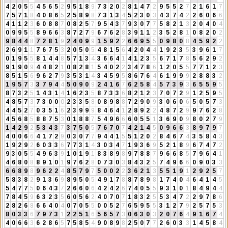
4
2
0
5
5
4
5
6
5
2
9
5
1
8
9
7
3
2
0
2
8
1
4
7
2
9
5
5
2
7
2
1
6
1
7
7
5
7
1
8
4
0
8
6
5
2
5
8
9
8
7
3
1
3
4
5
2
3
0
3
4
3
7
4
2
2
6
0
6
6
4
1
1
2
3
6
0
8
8
7
0
8
2
5
7
9
5
4
3
7
9
3
0
7
7
5
8
2
1
3
2
0
4
0
4
0
9
9
5
5
8
9
6
6
3
8
7
2
7
9
6
7
6
2
8
3
9
1
1
2
3
5
2
8
1
0
8
2
0
2
9
8
4
4
8
7
2
8
1
9
2
4
0
9
9
1
5
9
2
2
6
6
9
5
5
0
9
8
0
8
4
5
9
2
2
2
6
9
1
1
7
6
7
5
3
2
0
5
0
5
4
8
1
5
6
4
2
0
4
4
1
9
2
3
5
3
9
6
1
7
0
1
9
5
5
8
1
4
4
8
5
7
1
3
4
3
6
6
4
1
4
1
2
3
5
6
7
1
7
8
5
6
2
9
2
9
1
9
0
9
4
4
8
2
1
0
8
2
8
1
5
4
0
2
2
3
4
7
8
6
1
2
0
5
5
7
7
1
2
3
8
5
1
5
6
9
6
2
7
9
3
5
3
1
4
3
4
5
9
5
8
6
7
6
4
6
1
9
9
9
2
8
8
3
2
1
9
5
7
3
3
7
9
4
4
5
0
9
0
9
2
4
1
6
7
6
2
5
8
4
5
7
3
9
3
6
5
5
9
5
8
7
3
2
5
1
4
3
1
4
1
6
2
3
5
8
7
3
3
6
8
2
1
2
3
7
0
7
2
9
1
2
5
9
5
4
8
5
7
3
7
3
0
0
0
2
3
3
5
8
0
8
9
8
8
7
2
9
0
9
3
0
6
0
6
5
0
5
7
3
4
4
5
2
7
0
3
5
1
6
2
3
9
9
9
8
4
6
4
1
2
8
9
2
2
4
8
7
2
9
9
7
6
2
8
4
5
6
8
5
8
8
7
5
3
0
1
8
8
7
5
4
9
6
6
6
0
5
5
1
3
6
9
0
9
8
0
2
7
9
1
4
2
9
2
5
3
4
3
7
3
7
5
0
5
7
6
7
0
7
4
2
1
4
5
0
9
6
6
3
8
9
7
9
7
4
0
0
6
6
4
1
7
2
9
0
3
0
7
7
9
4
4
1
5
5
1
2
0
2
8
4
6
7
4
3
5
8
4
3
1
9
2
9
2
6
0
3
3
6
7
7
3
1
4
3
0
3
4
7
1
9
3
6
9
5
2
1
8
9
6
7
4
7
2
9
3
0
5
5
4
9
6
3
9
1
0
1
9
1
8
3
8
9
8
9
7
8
8
7
9
6
6
8
5
7
9
6
4
1
4
6
8
0
8
8
9
1
0
1
9
7
6
2
8
0
7
3
0
3
8
4
3
2
5
7
4
9
6
6
0
9
0
3
3
6
6
8
9
8
9
6
2
2
4
8
5
7
9
7
5
0
0
2
2
3
6
2
1
3
5
5
1
9
1
2
9
2
5
7
5
8
3
8
2
9
1
3
6
9
8
9
5
0
5
4
9
1
7
8
8
7
8
9
8
1
7
4
0
4
6
4
1
4
5
5
4
7
7
5
0
6
4
3
7
2
6
6
0
6
4
2
4
2
6
7
4
0
5
5
9
3
1
0
1
8
4
9
4
4
7
8
4
5
9
6
3
2
3
5
6
0
5
6
2
4
0
7
0
7
1
8
3
2
5
5
3
4
7
2
2
9
7
8
6
2
8
2
6
8
6
6
4
0
4
0
7
0
5
5
0
0
5
2
7
6
5
9
5
5
3
1
2
7
9
2
5
7
5
3
8
0
3
3
6
7
9
7
3
1
2
2
5
1
6
5
6
5
7
3
0
6
3
0
3
2
0
7
6
4
9
1
6
7
4
4
0
6
6
3
6
2
8
6
5
7
5
8
5
4
9
0
8
9
8
2
5
0
7
7
2
6
0
3
3
1
4
5
8
4