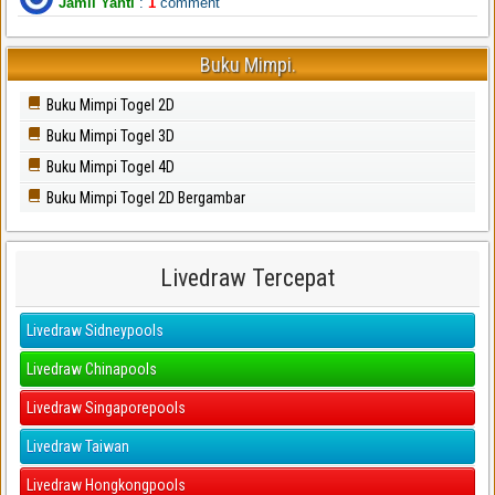
Jamil Yanti
:
1
comment
Buku Mimpi.
Buku Mimpi Togel 2D
Buku Mimpi Togel 3D
Buku Mimpi Togel 4D
Buku Mimpi Togel 2D Bergambar
Livedraw Tercepat
Livedraw Sidneypools
Livedraw Chinapools
Livedraw Singaporepools
Livedraw Taiwan
Livedraw Hongkongpools