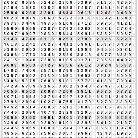
2
0
5
2
7
8
5
9
5
5
0
1
4
2
6
2
3
0
8
8
6
3
9
9
9
5
1
3
5
8
4
2
6
6
3
7
4
0
4
4
1
5
8
3
2
8
1
8
2
1
6
5
2
8
1
7
4
8
7
6
7
1
6
1
7
5
7
4
2
6
2
5
8
4
3
6
2
8
8
7
3
2
0
1
1
4
6
3
4
7
9
6
1
6
7
1
2
4
3
7
8
4
8
9
8
4
6
2
0
2
0
9
7
9
7
5
0
6
8
5
5
7
2
2
4
8
3
1
3
4
3
6
9
2
2
1
6
4
8
3
8
9
3
3
6
3
4
4
6
1
4
9
3
5
8
5
1
0
8
8
2
7
1
2
3
6
9
7
5
3
4
1
2
1
3
6
5
6
9
6
0
0
9
5
5
7
3
8
7
6
3
7
6
2
8
6
2
6
3
9
9
0
8
1
9
2
7
8
4
3
5
0
9
7
7
0
9
0
7
7
0
8
3
0
3
5
6
4
4
8
5
9
9
1
1
5
3
5
2
7
5
0
6
7
4
7
1
4
8
3
4
7
4
0
4
3
1
1
6
7
8
2
5
3
8
2
7
0
8
8
2
8
2
6
8
5
2
2
0
2
4
6
1
8
9
1
2
4
1
5
8
0
2
7
9
4
4
1
2
3
6
9
6
1
7
1
5
3
7
1
0
4
0
9
9
5
1
9
6
6
3
9
0
2
2
0
2
6
0
6
8
1
5
0
5
1
8
0
4
4
9
4
5
5
1
0
3
8
1
9
4
3
0
6
6
1
7
7
3
1
0
3
4
6
1
2
5
2
9
2
3
8
1
8
9
4
8
7
7
5
8
3
3
9
3
2
4
1
5
6
1
0
4
8
3
7
2
8
0
8
8
1
8
5
4
9
1
7
1
8
7
8
5
5
1
4
4
9
2
2
9
0
0
3
3
0
6
6
3
9
8
7
2
7
9
6
3
5
6
2
2
6
1
2
3
0
9
2
4
6
3
6
3
8
2
1
7
8
2
1
7
4
0
6
6
2
5
7
1
8
8
7
9
9
9
3
3
0
8
8
3
5
2
5
7
5
7
9
8
8
8
3
5
7
3
6
0
0
2
2
7
1
3
0
3
1
6
5
1
6
8
6
9
3
3
7
2
3
3
6
5
0
0
9
9
6
3
0
6
6
5
3
7
5
3
7
6
8
8
7
5
1
8
1
9
5
7
7
3
1
4
1
3
0
3
7
0
9
4
4
5
4
2
9
2
6
7
0
9
9
3
1
6
5
2
3
0
0
2
2
3
3
4
0
4
2
7
4
7
2
5
1
5
0
5
6
0
5
6
2
6
5
0
3
3
2
0
0
8
8
7
2
0
0
0
3
8
1
1
2
9
6
7
6
4
0
7
7
2
9
8
0
7
1
8
3
5
5
4
9
0
8
7
8
6
4
2
4
7
2
8
2
3
5
8
6
8
2
1
3
3
4
0
4
4
2
7
9
6
6
2
8
9
0
9
1
0
2
7
9
8
7
5
5
1
4
1
7
0
7
5
2
7
0
7
3
3
0
5
5
4
4
5
2
7
8
5
1
4
5
2
6
8
6
5
7
6
1
1
2
6
8
0
3
3
2
3
1
6
7
9
3
3
8
2
7
4
4
6
1
2
0
9
0
9
4
0
7
4
2
2
3
2
9
2
3
1
0
5
5
2
8
5
6
2
7
2
0
8
8
0
9
5
6
2
2
3
9
3
3
2
6
9
1
1
2
4
0
1
1
7
4
6
7
4
0
0
6
9
6
6
2
6
4
1
0
4
9
4
4
2
0
9
9
9
9
2
8
9
8
8
1
9
1
1
3
2
9
5
5
5
4
1
2
3
2
1
8
7
6
2
4
4
5
9
5
8
5
9
5
1
0
8
8
7
1
2
4
4
8
0
7
4
7
2
3
5
5
0
5
1
9
7
4
2
4
8
5
6
2
6
7
2
5
7
7
5
6
2
8
3
0
5
7
3
9
9
6
7
4
4
3
4
8
3
1
9
7
5
3