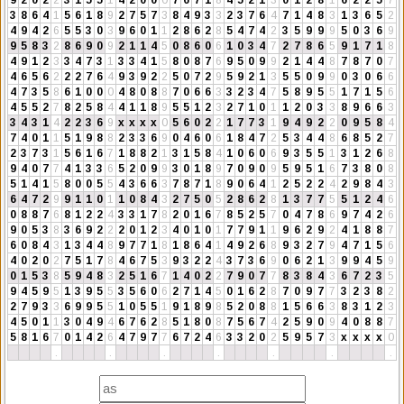
3
8
6
4
1
5
6
1
8
9
2
7
5
7
3
8
4
9
3
3
2
3
7
6
4
7
1
4
8
3
1
3
6
5
2
4
9
4
2
6
5
5
3
0
3
9
6
0
1
1
2
8
6
2
8
5
4
7
4
2
3
5
9
9
9
5
0
3
6
9
9
5
8
3
2
8
6
9
0
9
2
1
1
4
5
0
8
6
0
6
1
0
3
4
7
2
7
8
6
5
9
1
7
1
8
4
9
1
2
3
3
4
7
3
1
3
3
4
1
5
8
0
8
7
6
9
5
0
9
9
2
1
4
4
8
7
8
7
0
7
4
6
5
6
2
2
2
7
6
4
9
3
9
2
2
5
0
7
2
9
5
9
2
1
3
5
5
0
9
9
0
3
0
6
6
4
7
3
5
8
6
1
0
0
0
4
8
0
8
8
7
0
6
6
3
3
2
3
4
7
5
8
9
5
5
1
7
1
5
6
4
5
5
2
7
8
2
5
8
4
4
1
1
8
9
5
5
1
2
3
2
7
1
0
1
1
2
0
3
3
8
9
6
6
3
3
4
3
1
4
2
2
3
6
9
x
x
x
x
0
5
6
0
2
2
1
7
7
3
1
9
4
9
2
2
0
9
5
8
4
7
4
0
1
1
5
1
9
8
8
2
3
3
6
9
0
4
6
0
6
1
8
4
7
2
5
3
4
4
8
6
8
5
2
7
2
3
7
3
1
5
6
1
6
7
1
8
8
2
1
3
1
5
8
4
1
0
6
0
6
9
3
5
5
1
3
1
2
6
8
9
4
0
7
7
4
1
3
3
6
5
2
0
9
9
3
0
1
8
9
7
0
9
0
9
5
9
5
1
6
7
3
8
0
8
5
1
4
1
5
8
0
0
5
5
4
3
6
6
3
7
8
7
1
8
9
0
6
4
1
2
5
2
2
4
2
9
8
4
3
6
4
7
2
9
9
1
1
0
1
1
0
8
4
3
2
7
5
0
5
2
8
6
2
8
1
3
7
7
5
5
1
2
4
6
0
8
8
7
6
8
1
2
2
4
3
3
1
7
8
2
0
1
6
7
8
5
2
5
7
0
4
7
8
6
9
7
4
2
6
9
0
5
3
8
3
6
9
2
2
2
0
1
2
3
4
0
1
0
1
7
7
9
1
1
9
6
2
9
2
4
1
8
8
7
6
0
8
4
3
1
3
4
4
8
9
7
7
1
8
1
8
6
4
1
4
9
2
6
8
9
3
2
7
9
4
7
1
5
6
4
0
2
0
2
7
5
1
7
8
4
6
7
5
3
9
3
2
2
4
3
7
3
6
9
0
6
2
1
3
9
9
4
5
9
0
1
5
3
8
5
9
4
8
3
2
5
1
6
7
1
4
0
2
2
7
9
0
7
7
8
3
8
4
3
6
7
2
3
5
9
4
5
9
5
1
3
9
5
5
3
5
6
0
6
2
7
1
4
5
0
1
6
2
8
7
0
9
7
7
3
2
3
8
2
2
7
9
3
3
6
9
9
5
5
1
0
5
5
1
9
1
8
9
8
5
2
0
8
8
1
5
6
6
3
8
3
1
2
3
4
5
0
1
1
3
0
4
9
4
6
7
6
2
8
5
1
8
0
8
7
5
6
7
4
2
5
9
0
9
4
0
8
8
7
5
8
1
6
7
0
1
4
2
6
4
7
9
7
7
6
7
2
4
6
3
3
2
0
2
5
9
5
7
3
x
x
x
x
0
.
.
.
.
.
.
.