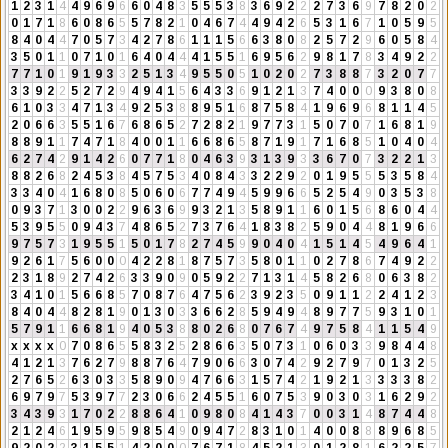
1
2
3
1
4
4
9
6
9
6
6
0
4
8
3
5
5
5
3
8
3
6
9
2
2
2
7
3
6
9
7
8
2
0
2
0
1
7
1
8
6
0
8
6
5
5
7
8
2
1
0
4
6
7
4
4
9
4
2
6
5
3
1
6
7
1
0
5
9
5
8
4
0
4
4
7
0
5
7
3
4
2
7
8
6
1
1
1
5
6
6
3
8
0
8
2
5
7
2
9
6
0
5
8
4
3
5
0
1
1
0
7
1
0
1
6
4
0
4
4
4
1
5
5
1
6
9
5
6
2
9
8
1
7
8
3
4
9
2
2
7
7
1
0
1
9
1
9
3
3
2
5
1
3
4
9
5
5
0
5
1
0
2
0
2
7
3
8
8
7
3
2
0
7
7
3
3
9
2
2
5
2
7
2
9
4
9
4
1
5
6
4
3
3
6
9
1
2
1
3
7
4
0
0
0
9
3
8
0
8
6
1
0
3
3
4
7
1
3
4
9
2
5
3
8
8
9
5
1
6
8
7
5
8
4
1
9
6
9
6
8
1
1
4
5
2
0
6
6
3
5
5
1
6
7
6
8
6
5
2
7
2
8
2
1
9
7
7
3
1
5
0
7
0
7
1
6
8
1
9
8
8
9
1
1
7
4
7
1
8
4
0
0
1
1
6
6
8
6
5
8
7
1
9
1
7
1
6
8
5
1
0
4
0
4
6
2
7
4
2
9
1
4
2
6
0
7
7
1
8
0
4
6
3
9
3
1
3
9
3
3
6
7
0
7
3
2
2
1
3
8
8
2
6
8
2
4
5
3
8
4
5
7
5
3
4
0
8
4
3
3
2
2
9
2
0
1
9
5
5
5
3
5
8
4
3
3
4
0
4
1
6
8
0
8
5
0
6
0
6
7
7
4
9
4
5
9
9
6
6
5
2
5
4
9
0
3
5
3
8
0
9
3
7
1
3
0
0
2
2
9
6
3
6
9
9
3
2
1
3
5
8
9
1
1
6
0
1
5
6
8
6
0
4
4
5
3
9
5
5
0
9
4
3
7
4
8
6
5
2
7
3
7
6
4
1
8
3
8
2
5
9
0
4
4
8
1
9
6
6
9
7
5
7
3
1
9
5
5
1
5
0
1
7
8
2
7
4
5
9
9
0
4
0
4
1
5
1
4
5
4
9
6
4
1
9
2
6
1
7
5
6
0
0
0
4
2
2
8
1
8
7
5
7
3
5
8
0
1
1
0
2
7
8
6
7
4
9
2
2
2
3
1
8
9
2
7
4
2
6
3
3
9
0
9
0
5
9
2
2
7
1
3
1
4
5
8
2
6
8
0
6
3
8
2
3
4
1
0
1
5
6
6
8
5
7
0
8
7
6
4
7
5
6
2
3
9
2
3
5
0
9
1
1
2
2
4
1
2
3
8
4
0
4
4
8
2
8
1
9
0
1
3
0
3
3
6
6
2
8
5
9
4
9
4
8
9
7
7
5
9
3
1
0
1
5
7
9
1
1
6
6
8
1
9
4
0
5
3
8
8
0
2
6
8
0
7
6
7
4
9
7
5
8
4
1
1
5
4
9
x
x
x
x
0
7
0
8
6
5
5
8
3
2
5
2
8
6
6
3
5
0
7
3
1
0
6
0
3
3
9
8
4
4
8
4
1
2
1
3
7
6
2
7
9
8
8
7
6
4
7
9
0
6
6
3
0
7
4
2
9
2
7
9
7
0
1
3
2
5
2
7
6
5
2
6
3
0
3
3
5
8
9
0
9
4
7
6
6
3
1
5
7
4
2
1
9
2
1
3
3
3
3
8
2
6
9
7
9
7
5
3
9
7
7
2
3
0
6
6
2
4
5
5
1
6
0
7
5
3
9
0
3
0
3
1
6
2
9
2
3
4
3
9
3
1
7
0
2
2
8
8
6
4
1
0
9
8
0
8
4
1
4
3
7
0
0
3
1
4
8
7
4
4
8
2
1
2
4
6
1
9
5
9
5
9
8
5
4
9
0
9
4
7
2
8
3
1
0
1
4
0
0
8
8
8
9
6
8
5
9
2
0
2
2
3
1
5
5
1
4
2
0
0
0
7
6
7
1
8
4
5
2
1
3
0
1
2
8
1
6
2
2
5
7