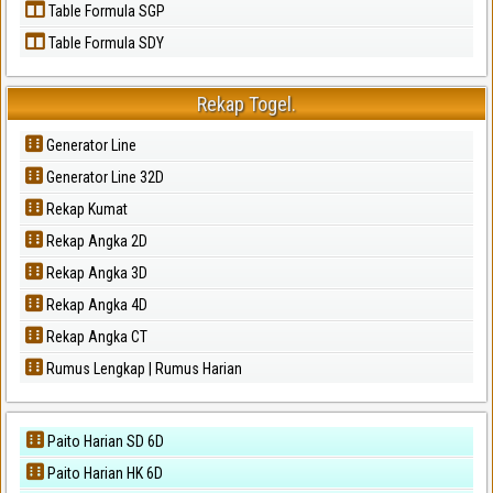
Table Formula SGP
Table Formula SDY
Rekap Togel.
Generator Line
Generator Line 32D
Rekap Kumat
Rekap Angka 2D
Rekap Angka 3D
Rekap Angka 4D
Rekap Angka CT
Rumus Lengkap | Rumus Harian
Paito Harian SD 6D
Paito Harian HK 6D