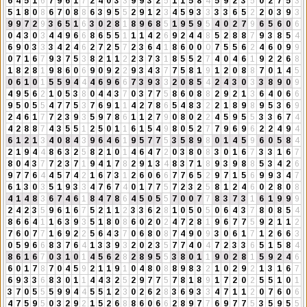
6
4
5
1
6
7
9
6
1
7
2
4
0
3
3
9
9
3
2
5
1
1
5
8
4
5
9
2
3
5
0
2
7
5
3
5
1
8
0
8
6
7
0
8
8
6
3
9
5
5
2
9
1
2
3
4
5
9
3
3
3
3
6
5
2
2
0
3
9
3
9
9
7
2
9
3
6
5
1
6
3
0
2
8
1
8
9
6
8
5
1
9
5
9
5
4
0
2
7
9
6
5
6
0
6
0
4
3
0
3
4
4
9
6
6
8
6
5
5
1
1
1
4
2
6
9
2
4
4
8
5
2
8
8
7
9
3
8
5
4
6
9
0
3
3
3
4
2
4
6
2
7
2
5
7
2
3
6
4
1
8
6
0
0
0
7
5
5
6
2
4
6
0
9
9
0
7
1
6
7
9
3
7
5
3
8
2
1
1
2
2
3
7
3
1
8
5
5
2
7
4
0
4
6
1
9
2
2
6
8
1
8
2
8
1
9
8
6
0
6
9
0
9
2
2
9
3
4
3
7
7
5
8
1
9
1
2
0
8
8
7
0
1
4
5
0
6
1
0
1
5
5
9
4
4
4
6
9
6
6
7
3
9
3
3
2
0
8
5
4
2
4
3
0
3
3
8
9
0
9
4
9
5
6
2
1
0
5
3
8
0
4
4
3
7
0
3
7
7
5
8
6
0
8
8
2
9
2
1
3
6
4
0
6
6
9
5
0
5
5
4
7
7
5
3
7
6
9
1
1
4
2
7
8
6
5
4
8
3
2
2
1
8
9
8
9
5
3
6
9
2
4
6
1
7
7
2
3
9
3
5
9
7
8
6
1
1
2
7
9
0
8
0
2
2
4
5
9
5
5
3
3
6
7
4
4
2
8
8
7
4
3
5
5
1
2
5
0
1
1
6
1
5
4
9
8
0
5
2
7
7
9
6
9
6
2
2
4
9
4
6
1
2
1
3
4
0
8
4
3
9
6
4
6
1
9
5
7
7
5
3
5
8
9
8
0
1
4
5
9
6
0
5
8
4
2
1
9
4
4
8
6
3
2
5
8
2
1
0
1
4
6
4
7
2
0
3
8
0
8
3
0
1
6
7
3
3
1
6
7
8
0
4
3
7
7
2
3
7
1
9
4
1
7
8
2
9
1
3
4
8
3
7
1
8
9
3
9
8
8
5
3
4
2
6
9
7
7
6
4
4
5
7
4
2
1
6
7
3
1
2
6
0
6
6
7
7
6
5
2
9
7
1
5
6
9
9
3
4
7
6
1
3
0
3
5
1
9
3
3
4
7
6
7
4
0
1
7
7
5
7
2
3
2
5
8
1
2
4
6
0
2
8
0
8
4
1
4
8
3
6
7
4
6
1
8
4
7
8
6
4
5
0
5
5
7
0
0
7
7
8
3
7
3
1
6
1
9
9
9
2
4
2
3
5
9
6
1
6
7
5
2
1
1
2
3
3
6
2
8
1
0
5
0
5
0
6
4
3
7
8
0
8
5
4
8
6
6
4
1
1
6
3
9
3
5
1
8
0
8
6
0
2
0
2
4
7
2
8
1
9
6
7
7
5
9
2
1
1
2
7
6
0
7
7
1
6
9
2
2
5
6
4
3
7
0
6
8
0
8
7
4
9
0
9
3
0
6
1
7
1
2
6
6
3
0
5
9
6
6
8
3
7
6
4
1
3
3
9
3
2
0
2
3
5
7
7
4
0
4
7
2
3
3
6
5
1
5
8
4
8
6
1
6
7
0
3
1
0
1
4
5
6
2
8
2
8
9
5
5
3
8
0
1
1
9
0
2
8
1
5
9
2
4
6
6
0
1
7
8
7
0
4
5
9
2
1
1
9
1
0
4
8
0
8
8
9
8
3
2
1
0
2
9
2
1
3
1
6
7
6
9
3
3
6
8
3
0
1
1
4
4
3
2
5
2
9
7
7
5
7
8
1
8
9
1
7
2
0
2
5
5
1
0
1
3
7
0
5
5
5
9
9
4
4
5
5
1
2
3
0
2
6
2
8
3
6
9
3
3
4
7
1
1
2
0
7
6
0
6
4
7
5
9
5
0
3
2
9
2
1
5
2
6
8
8
6
0
6
6
2
8
9
7
7
6
9
7
7
5
3
5
9
5
5