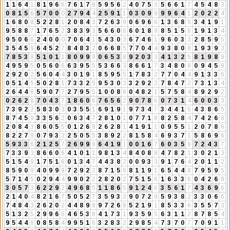
1
1
6
4
1
8
1
9
6
6
7
6
1
7
8
5
9
5
6
2
4
0
7
5
3
5
6
6
1
7
4
5
4
8
3
0
8
1
5
6
5
7
0
0
0
2
7
9
4
4
2
5
9
1
1
0
3
0
9
9
9
9
6
4
1
2
0
2
2
4
1
6
8
0
8
5
2
2
8
1
2
0
8
4
3
7
2
6
3
9
0
6
9
6
6
1
3
6
8
5
3
4
1
9
1
9
5
8
8
7
1
7
6
5
2
3
8
3
9
3
5
6
6
0
6
6
0
1
8
9
8
5
1
5
6
1
9
1
3
4
9
5
0
6
6
2
4
0
0
0
7
0
6
4
1
5
4
3
0
3
6
7
4
6
1
9
6
0
3
3
2
8
5
9
5
3
5
4
5
9
6
4
5
2
7
8
4
8
3
2
0
6
6
8
5
7
7
0
4
4
9
3
8
0
8
1
9
3
9
3
7
8
5
3
8
5
1
0
1
1
8
0
9
9
9
0
6
5
3
8
9
2
0
3
3
4
1
3
2
5
8
1
9
8
8
4
9
5
9
5
0
5
6
0
6
6
3
9
5
5
5
3
6
6
3
8
6
6
1
7
3
4
8
0
8
0
9
4
5
9
2
9
2
0
2
5
6
0
4
4
3
0
1
9
1
8
5
9
5
5
1
7
8
3
2
7
7
0
4
4
9
1
3
3
6
0
5
1
4
5
5
0
2
8
1
7
3
3
2
5
9
5
3
0
3
3
2
9
2
2
7
8
4
7
2
7
3
1
3
4
2
6
4
4
8
5
9
0
7
7
2
7
9
5
5
1
0
0
8
8
0
4
8
2
1
5
7
5
8
4
8
9
2
9
2
0
2
6
2
8
7
0
4
3
7
1
8
6
0
6
7
6
5
6
2
9
0
7
8
6
0
7
3
1
4
6
0
0
3
3
7
3
9
2
2
5
8
3
0
3
0
3
5
5
1
6
9
1
9
1
9
7
3
4
7
3
4
4
1
5
4
3
8
6
5
8
7
4
5
9
3
3
5
6
2
0
6
3
4
7
2
8
1
0
1
0
7
7
1
8
8
2
5
8
4
7
4
2
6
8
2
0
8
4
3
8
6
0
5
5
0
1
2
6
8
2
6
2
8
1
4
1
9
1
1
0
9
5
5
1
2
0
7
8
6
8
2
2
7
9
0
7
9
3
3
2
5
0
5
5
3
8
9
2
2
8
1
5
8
4
6
9
3
7
1
5
8
6
9
6
5
9
3
3
6
2
1
2
5
7
2
6
9
9
9
6
4
1
9
1
0
0
1
6
7
6
0
3
5
8
7
2
4
3
7
7
3
3
9
3
8
6
6
0
6
4
1
0
1
1
9
8
1
3
4
8
4
0
8
8
4
7
8
2
1
3
0
2
1
3
5
1
5
4
9
1
7
5
1
6
0
1
3
4
7
4
4
3
8
2
0
0
9
3
3
9
1
7
6
4
2
0
1
1
2
8
5
9
0
9
4
0
9
9
9
7
2
9
2
2
8
7
1
5
6
8
1
1
9
1
6
5
4
4
8
7
9
5
9
5
5
7
1
4
5
0
2
9
4
4
9
9
0
2
2
2
8
2
0
2
7
5
1
5
6
1
6
3
3
6
0
4
2
6
8
3
0
5
7
3
6
2
2
9
2
4
9
6
8
5
1
1
8
6
5
9
1
2
4
6
3
5
6
1
7
4
3
6
9
6
2
1
4
0
4
8
2
1
6
7
5
0
5
2
7
3
5
9
3
3
9
0
7
2
9
5
9
3
8
2
3
3
0
6
6
7
4
8
4
3
2
6
2
0
2
4
4
8
9
8
9
7
2
6
8
5
2
1
9
1
8
5
3
3
6
3
5
5
7
3
5
1
3
2
5
2
9
9
6
6
4
6
5
3
8
4
1
7
3
1
9
3
5
9
5
6
3
1
1
2
8
7
8
5
4
9
5
4
4
8
0
8
5
8
4
9
9
5
1
6
3
2
8
3
2
2
9
8
5
4
7
3
7
0
7
7
0
9
1
1