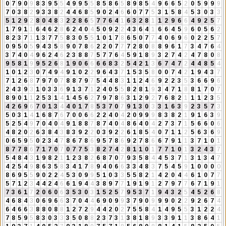
0
7
9
0
9
8
3
9
5
5
4
9
9
5
5
8
5
8
6
5
8
9
8
5
4
9
6
6
5
2
0
5
9
9
9
7
0
3
8
2
9
3
3
8
2
4
4
6
8
5
9
0
2
4
6
6
0
7
7
5
3
1
5
8
4
5
3
0
3
3
5
1
2
9
2
8
0
4
8
3
2
2
8
6
5
7
7
6
4
1
6
3
2
8
1
1
2
9
6
6
4
9
2
5
7
1
7
9
1
1
6
4
6
2
8
6
2
4
0
4
5
0
9
2
2
4
3
6
4
1
6
6
4
5
9
6
0
5
6
2
8
2
3
7
1
1
3
7
7
5
8
3
0
5
5
1
0
1
7
8
6
5
0
7
7
4
0
6
9
6
0
2
2
5
7
0
9
5
0
5
9
4
3
5
8
9
0
7
8
6
2
2
0
7
7
7
2
8
0
8
8
9
6
1
7
3
4
7
6
4
3
7
4
0
4
9
6
2
4
6
2
3
8
8
7
5
7
7
6
4
5
9
1
8
9
3
2
7
4
2
4
7
8
0
8
9
5
8
1
9
9
5
2
6
8
1
9
0
6
6
6
6
8
3
2
5
4
2
1
3
6
7
4
7
2
4
4
8
5
4
1
0
1
2
3
0
7
4
9
4
9
1
0
2
2
9
6
4
3
7
1
5
3
5
8
0
0
7
4
2
1
9
4
3
7
7
1
2
6
8
7
9
7
0
7
8
8
7
9
7
5
4
4
8
3
1
1
2
4
6
9
2
2
3
5
3
6
6
9
6
2
4
3
9
3
1
0
3
3
6
9
1
3
7
1
2
4
0
5
5
8
2
8
1
9
3
4
7
1
8
8
1
7
0
7
8
9
0
1
1
2
5
3
1
4
1
4
5
6
2
7
9
7
8
6
3
1
2
9
2
7
6
8
2
1
1
1
2
3
5
4
2
6
9
6
7
0
1
3
4
4
0
1
7
8
5
3
7
0
7
9
1
3
0
3
3
1
6
3
9
2
3
5
7
3
5
0
3
1
4
1
6
8
7
6
7
0
0
6
6
2
2
4
0
4
2
0
9
9
9
8
3
8
2
1
9
1
6
3
9
5
2
5
4
9
7
0
4
0
4
9
1
8
8
7
8
7
4
0
4
8
6
4
0
4
2
7
3
7
1
5
6
6
0
6
4
8
2
0
2
6
3
8
4
3
8
3
9
2
2
0
3
9
2
2
6
1
8
5
4
0
7
1
1
2
5
6
3
6
9
0
6
5
9
5
0
2
3
4
7
8
6
7
8
6
9
5
7
8
6
9
2
7
8
6
6
7
9
1
1
3
7
1
0
1
8
7
7
8
6
7
1
7
0
7
0
7
7
5
3
8
2
7
4
2
8
1
1
0
1
7
7
1
0
1
3
2
4
3
7
5
4
8
4
3
1
9
8
2
1
1
2
3
8
2
6
8
7
0
7
9
3
5
8
4
4
5
3
7
1
3
1
3
4
7
4
2
5
4
9
8
6
3
5
8
3
4
1
7
8
9
4
0
6
6
3
3
4
8
3
7
5
4
5
9
1
0
0
0
0
8
6
9
5
5
9
0
2
2
4
5
3
0
9
9
5
1
0
3
3
5
5
8
2
1
4
2
0
4
4
6
1
0
7
7
5
7
1
2
3
4
4
2
4
6
6
1
9
4
4
3
8
9
7
7
1
9
1
9
1
2
7
9
7
7
6
7
1
9
1
7
3
6
1
7
2
0
6
0
6
3
5
3
0
3
1
5
2
5
7
9
5
3
7
1
9
4
3
2
5
4
5
2
6
8
4
6
8
4
3
0
6
9
6
6
3
7
0
4
4
6
9
0
9
9
3
7
9
0
9
9
9
0
2
2
9
2
6
7
4
6
4
6
6
3
8
8
0
8
8
1
2
7
2
9
4
4
2
0
2
7
5
5
8
4
1
4
9
5
5
3
1
2
2
4
7
8
5
9
5
8
3
0
3
3
3
5
0
8
8
2
3
7
3
1
3
8
1
8
9
3
3
9
1
1
3
8
6
4
1