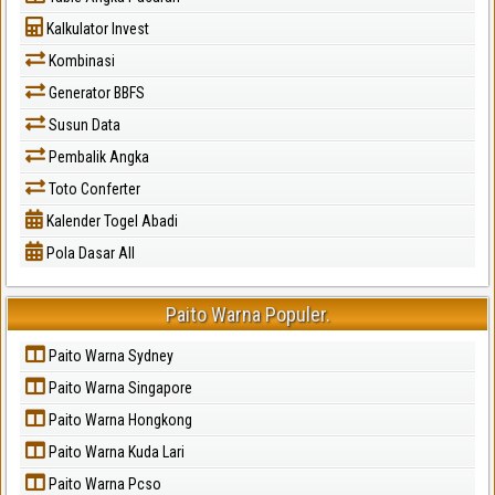
Kalkulator Invest
Kombinasi
Generator BBFS
Susun Data
Pembalik Angka
Toto Conferter
Kalender Togel Abadi
Pola Dasar All
Paito Warna Populer.
Paito Warna Sydney
Paito Warna Singapore
Paito Warna Hongkong
Paito Warna Kuda Lari
Paito Warna Pcso