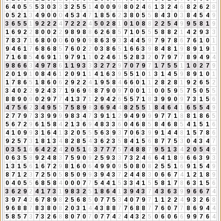
6
4
0
5
5
5
3
0
3
3
3
2
5
5
1
4
0
0
9
9
8
0
2
4
6
1
3
2
4
6
8
2
6
2
8
0
5
2
1
3
4
9
0
0
0
4
5
3
4
7
1
8
5
6
2
3
8
0
5
5
8
4
3
0
3
8
4
5
4
9
3
6
5
5
1
9
2
2
2
4
7
2
2
2
4
5
0
2
8
1
0
1
0
8
8
2
2
5
4
9
9
5
8
1
9
1
6
9
2
2
8
0
0
2
2
9
8
9
8
8
6
2
6
8
5
7
1
0
5
5
5
8
8
2
1
4
2
9
3
3
7
8
3
7
1
6
8
0
0
0
6
0
9
0
9
8
6
3
9
3
3
4
4
5
9
7
9
7
8
6
7
6
1
0
1
9
4
6
1
7
6
8
6
8
5
7
6
0
2
2
0
3
8
6
5
1
6
6
3
9
8
4
8
1
9
8
9
1
9
1
7
1
6
8
5
4
6
9
1
1
9
7
9
1
1
0
2
4
6
1
5
2
8
3
2
0
7
9
7
7
8
9
4
9
4
9
8
6
6
3
4
9
7
8
6
1
1
9
3
3
3
2
7
2
9
7
0
7
9
7
1
7
5
5
1
1
0
2
7
9
2
0
1
9
1
0
8
4
6
1
2
0
9
1
1
4
1
6
3
9
5
5
1
0
1
3
1
4
5
9
8
9
1
0
1
1
7
8
6
5
1
8
6
0
6
2
9
2
2
4
1
9
5
8
4
6
6
0
1
1
2
8
2
8
1
9
2
6
5
2
3
4
0
2
2
9
2
4
3
7
1
9
6
9
6
8
7
9
0
9
7
0
0
1
1
0
0
5
9
5
7
5
0
5
5
8
8
9
0
9
0
2
9
7
7
4
1
3
7
1
2
9
4
2
6
5
5
7
1
8
3
9
9
0
9
7
3
1
5
6
4
7
5
6
2
3
4
9
5
5
7
5
8
9
8
3
6
9
4
4
8
2
5
5
1
8
4
6
4
1
6
5
5
4
9
2
7
7
9
7
3
3
9
9
9
9
8
3
4
7
3
9
1
1
2
9
4
9
9
9
9
7
7
1
8
8
1
8
6
5
5
6
7
2
9
6
1
5
8
4
2
1
3
6
9
4
8
3
3
6
0
4
6
8
5
8
4
6
8
5
4
1
5
1
6
4
1
0
9
9
3
1
6
4
1
3
2
0
5
5
5
6
3
9
3
7
0
6
3
9
9
1
4
4
8
1
5
7
8
6
9
2
5
7
3
1
8
1
3
4
8
2
8
5
4
3
6
2
3
5
8
4
1
5
6
8
7
7
5
3
0
4
3
4
7
0
3
5
1
6
6
4
2
2
4
2
0
5
1
6
3
7
7
7
5
7
4
8
8
7
9
5
1
3
4
2
0
5
4
9
0
6
3
5
8
9
2
4
8
3
7
5
9
0
9
2
5
9
3
3
7
3
2
4
6
6
4
1
8
9
6
6
3
9
3
1
3
1
5
6
1
6
7
2
9
8
1
6
0
6
4
9
9
0
9
5
0
8
0
8
2
5
5
1
6
9
1
5
4
9
8
7
1
2
3
7
2
5
0
5
8
5
0
9
9
3
9
4
3
7
2
4
4
8
3
0
6
6
7
4
1
2
1
8
9
0
4
0
5
5
6
8
5
8
4
0
0
0
7
7
5
4
4
1
5
3
3
4
1
5
5
8
1
7
8
6
3
1
5
6
3
6
2
9
2
4
1
7
3
1
9
8
3
2
5
1
8
6
4
1
3
9
4
3
7
4
3
6
3
9
9
6
6
7
4
3
9
7
4
2
6
7
8
9
8
2
5
6
8
5
0
7
7
5
3
4
0
7
9
7
1
1
2
2
4
9
3
2
6
8
9
6
8
8
7
8
3
8
0
8
2
0
3
1
4
4
3
8
8
7
7
6
8
8
7
7
6
0
7
7
8
6
9
4
4
5
8
5
7
3
7
3
2
6
8
8
0
7
0
7
0
7
7
4
2
4
4
3
2
5
0
6
0
6
6
9
9
7
6
4