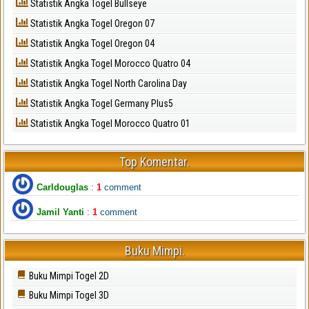
Statistik Angka Togel Bullseye
Statistik Angka Togel Oregon 07
Statistik Angka Togel Oregon 04
Statistik Angka Togel Morocco Quatro 04
Statistik Angka Togel North Carolina Day
Statistik Angka Togel Germany Plus5
Statistik Angka Togel Morocco Quatro 01
Top Komentar.
Carldouglas
:
1
comment
Jamil Yanti
:
1
comment
Buku Mimpi.
Buku Mimpi Togel 2D
Buku Mimpi Togel 3D