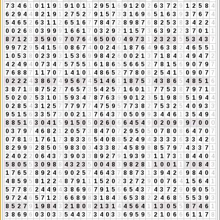
7
3
4
6
1
0
1
1
9
1
9
1
0
1
1
2
9
5
1
6
9
1
2
0
2
6
3
7
2
9
1
2
5
8
4
6
2
9
4
4
8
2
1
9
1
2
7
5
2
7
9
1
5
7
3
3
1
6
9
6
5
1
6
3
9
3
7
6
7
4
5
4
6
5
2
6
3
1
1
2
6
5
1
6
7
7
8
4
7
2
8
9
8
7
6
8
2
5
3
8
3
4
2
2
4
0
0
2
6
8
0
3
9
9
9
1
6
6
1
7
0
3
2
9
2
1
1
5
7
3
6
3
9
2
2
3
7
0
1
1
8
7
1
2
3
3
5
9
0
9
7
0
7
6
4
6
5
0
0
0
4
9
7
3
1
2
3
2
3
5
5
3
4
3
7
9
9
7
2
9
5
4
1
5
6
0
8
6
7
4
0
0
2
4
6
1
8
7
6
4
9
6
3
8
2
4
6
5
5
1
1
0
5
3
8
0
2
3
9
3
1
5
3
6
9
9
8
4
2
6
0
0
2
1
3
7
1
8
4
3
4
9
4
7
2
4
2
4
9
4
0
7
3
4
7
5
7
5
5
1
6
1
8
6
5
5
6
6
5
2
7
8
1
5
6
9
0
7
9
7
7
6
8
8
7
1
1
7
0
7
1
4
1
0
1
4
8
6
5
2
7
7
8
0
8
2
5
4
1
5
0
9
0
7
7
0
2
2
2
4
3
8
6
7
4
9
5
6
7
4
5
1
4
6
1
1
8
7
5
3
4
3
8
6
5
4
8
5
1
6
3
8
7
1
8
8
7
5
2
7
7
6
5
7
3
5
4
2
5
7
1
6
0
1
1
7
7
5
3
8
7
9
7
1
8
5
0
2
0
2
5
3
1
0
1
5
9
3
4
7
8
7
6
3
9
9
0
1
2
3
5
1
9
8
8
5
1
9
4
4
0
2
8
5
4
3
1
2
5
7
7
7
9
7
7
4
7
5
9
5
7
7
3
8
2
7
5
3
2
5
4
0
9
3
3
9
5
1
5
6
3
3
5
7
3
0
0
2
1
3
7
6
4
3
7
0
5
0
9
9
3
4
4
6
1
3
5
4
9
4
8
8
5
1
6
3
0
4
1
5
9
1
5
0
5
0
2
6
0
6
6
4
5
4
9
0
2
0
9
9
9
7
0
0
0
0
3
7
9
7
4
6
8
2
1
2
0
5
7
3
8
4
7
0
7
2
9
5
0
5
0
7
8
0
8
6
4
7
0
7
0
7
8
1
9
1
7
6
1
7
3
8
3
3
6
5
4
0
8
8
5
2
4
9
4
3
3
3
3
6
3
3
4
2
6
8
2
9
9
9
2
8
5
0
5
9
8
3
0
3
4
3
3
8
2
4
5
8
9
8
8
5
7
9
7
4
3
3
7
1
2
4
0
2
2
0
6
4
3
7
3
9
0
3
3
8
9
2
7
9
1
9
3
9
3
1
1
7
3
1
8
4
4
0
4
5
8
0
5
5
3
0
9
8
8
4
3
2
3
5
0
0
4
8
3
9
8
2
8
1
1
0
0
1
1
7
0
8
4
3
1
7
6
5
2
8
9
2
4
6
9
0
2
5
7
4
6
4
3
7
8
8
7
3
1
3
9
4
2
6
9
8
4
0
4
4
8
5
9
5
8
1
2
2
4
8
7
9
1
1
1
5
2
0
2
3
2
7
2
9
0
0
7
6
4
1
5
6
4
1
5
7
7
8
6
2
4
4
9
4
3
8
6
9
6
7
9
1
5
6
6
5
4
3
7
4
3
7
2
9
0
9
0
5
5
9
7
2
4
6
5
7
1
2
3
6
6
8
9
8
3
1
8
4
3
6
5
3
8
2
2
4
6
8
5
5
5
3
9
3
8
5
2
7
9
1
9
8
4
3
2
1
8
0
8
2
1
3
1
4
4
5
6
4
1
1
3
0
5
5
8
7
4
6
1
3
8
6
9
6
0
3
0
3
3
5
4
4
3
7
3
4
0
3
3
6
9
5
9
5
2
1
0
6
6
6
1
1
7
8