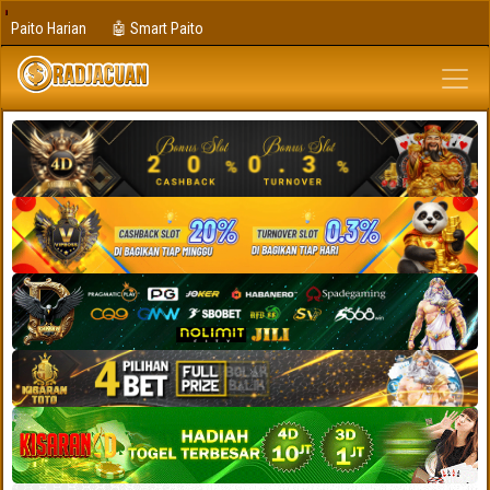
Paito Harian
🤖 Smart Paito