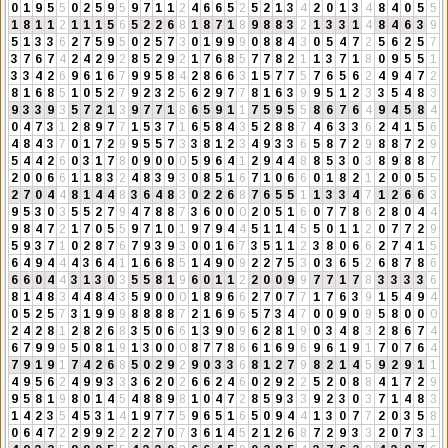
0
1
9
5
5
0
2
5
9
5
9
7
1
1
2
4
6
6
5
2
5
2
1
3
4
2
0
1
3
4
8
4
0
5
5
1
8
1
1
2
1
1
1
5
6
5
2
2
6
8
1
8
7
1
8
9
8
8
3
2
1
3
3
1
4
8
4
6
3
9
5
1
3
3
6
2
7
5
9
5
0
2
5
7
3
0
1
9
9
9
0
8
8
4
3
0
5
4
7
2
5
6
2
5
7
3
7
6
7
4
2
4
2
9
2
8
5
2
9
2
1
7
6
8
5
7
7
8
2
1
1
3
7
1
8
0
9
5
5
1
3
3
4
2
6
9
6
1
6
7
9
9
5
8
4
2
8
6
6
3
1
5
7
7
5
7
6
5
6
2
4
9
4
7
2
8
1
6
8
5
1
0
5
2
7
9
2
3
2
5
6
2
9
7
7
8
1
6
3
9
9
5
1
2
3
3
5
4
8
3
9
3
3
9
3
5
7
2
1
3
9
7
7
1
8
6
5
9
1
1
7
5
9
5
5
8
6
7
6
4
9
4
5
8
4
0
4
7
3
1
2
8
9
7
7
1
5
3
7
1
6
5
8
4
3
5
2
8
8
7
4
6
3
3
6
2
4
1
5
6
4
8
4
3
7
0
1
7
2
9
9
5
5
7
3
3
8
1
2
3
4
9
3
3
6
5
8
7
2
9
8
8
7
2
9
5
4
4
2
6
0
3
1
7
8
0
9
0
0
0
5
9
6
4
1
2
9
4
4
8
8
5
3
0
3
8
9
8
8
7
2
0
0
6
6
1
1
8
3
2
4
8
3
9
3
0
8
5
1
6
7
1
0
6
6
0
1
8
2
1
2
0
0
5
5
2
7
0
4
4
8
1
4
4
8
3
6
4
8
3
0
2
2
6
8
7
6
5
5
1
1
3
3
4
7
1
2
6
6
3
9
5
3
0
3
5
5
2
7
9
4
7
8
8
7
3
6
0
0
0
2
0
5
1
6
0
7
7
8
6
2
8
0
4
4
9
8
4
7
2
1
7
0
5
5
9
7
1
0
1
9
7
9
4
4
5
1
1
4
5
5
0
1
1
2
0
7
7
2
9
5
9
3
7
1
0
2
8
7
6
7
9
3
9
3
0
0
1
6
7
3
5
1
1
2
3
8
0
6
6
2
7
4
1
5
6
4
9
4
4
4
3
6
4
1
1
6
6
8
5
1
4
9
0
9
2
2
7
5
3
0
3
6
5
2
6
8
7
8
6
6
6
0
4
4
3
1
3
0
3
5
5
8
1
9
6
0
1
1
2
2
0
0
9
9
7
7
1
7
8
3
3
3
3
6
8
1
4
8
3
4
4
8
4
3
5
9
0
0
0
1
8
9
6
6
2
7
0
7
7
1
7
6
3
9
1
5
4
9
4
0
5
2
5
7
3
1
9
9
9
8
8
8
8
7
2
1
6
9
6
5
7
3
4
7
0
0
9
0
9
5
8
0
0
0
2
4
2
8
1
2
8
2
6
8
3
5
0
6
6
1
3
9
0
9
6
2
8
1
9
0
3
4
8
3
2
8
6
7
4
6
7
9
9
9
5
0
8
1
9
1
3
0
0
0
8
7
7
8
6
6
1
6
9
6
9
6
1
9
1
7
0
7
6
4
7
9
1
9
1
7
4
2
6
8
5
0
2
9
2
9
0
3
3
6
8
1
2
7
9
8
2
1
4
5
9
2
9
1
1
4
9
5
6
2
4
9
9
3
3
3
6
2
0
2
6
6
2
4
6
0
2
9
2
2
5
2
0
8
8
4
1
7
2
9
9
5
8
1
9
8
0
1
4
5
4
8
8
9
8
1
0
4
7
2
8
5
9
3
3
9
2
3
0
3
7
1
4
8
3
1
4
2
3
5
4
5
3
1
4
1
9
7
7
5
9
6
5
1
6
5
0
9
4
4
1
3
0
7
7
2
0
3
5
8
0
6
4
7
2
2
9
9
2
2
2
2
7
0
7
3
6
1
4
5
2
1
2
6
8
7
2
9
3
3
2
0
7
3
1