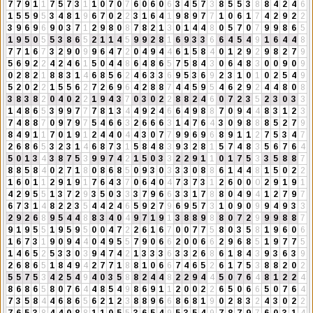
7
7
9
1
1
7
5
7
3
1
1
0
7
0
7
6
0
6
0
6
3
4
5
7
3
8
5
5
3
8
8
4
2
4
6
1
5
5
9
5
3
4
8
1
9
6
7
0
2
2
3
1
6
4
1
9
8
9
7
7
1
0
6
1
7
4
2
9
2
2
3
9
6
9
6
9
0
3
7
1
2
9
8
0
8
7
8
2
1
3
0
1
4
4
8
0
5
7
0
7
9
9
8
6
5
1
9
5
0
5
5
3
8
6
5
2
1
1
4
5
9
9
2
8
1
6
9
3
3
6
6
4
5
4
9
1
6
4
4
8
7
7
1
6
7
3
2
9
0
9
9
6
4
7
2
0
4
9
4
4
6
1
5
8
4
0
1
2
9
2
9
8
2
7
9
5
6
9
2
2
4
2
4
6
1
5
0
4
4
8
6
4
8
6
5
7
5
8
4
3
0
6
4
8
3
0
0
9
0
9
0
2
8
2
1
8
8
3
1
4
6
8
5
6
2
4
6
3
3
6
9
5
3
6
9
2
3
1
0
1
0
2
5
4
9
5
2
0
2
2
1
5
5
6
2
7
2
6
9
6
4
2
8
8
7
4
4
5
9
5
4
6
2
9
2
4
4
8
0
8
3
8
3
8
2
0
4
0
2
2
1
9
4
3
7
0
3
0
2
2
8
8
2
4
6
0
7
2
3
5
2
3
0
3
3
1
4
8
6
5
3
9
9
7
7
7
8
1
3
4
4
9
2
4
6
6
4
9
8
8
7
0
9
4
4
8
3
1
2
3
7
4
8
8
7
0
9
7
9
7
5
4
6
6
3
2
6
6
6
3
1
4
7
6
4
3
0
9
8
8
8
5
2
7
9
8
4
9
1
1
7
0
1
9
1
2
4
4
0
4
4
3
0
7
7
9
9
6
9
6
8
9
1
1
2
7
5
3
4
7
2
6
8
6
5
3
2
3
1
4
6
8
7
3
1
5
8
4
8
3
9
3
2
8
1
5
7
4
8
3
5
6
7
6
4
5
0
1
3
4
3
8
7
5
3
9
9
7
4
2
1
5
0
3
3
2
2
9
1
1
0
1
7
5
3
3
5
8
8
7
8
8
5
8
4
0
2
7
1
8
0
8
6
8
5
0
9
3
0
3
3
3
0
8
8
6
1
4
4
8
1
5
0
2
2
1
6
0
1
1
2
9
1
9
1
7
6
4
3
7
0
6
4
0
4
7
3
7
3
1
2
6
0
0
0
2
9
1
9
1
4
2
9
5
5
1
3
7
2
9
3
5
0
3
3
3
7
9
6
6
3
3
1
7
8
8
0
4
9
4
1
2
7
9
7
6
7
3
1
4
8
2
2
3
5
4
4
2
4
6
5
9
2
7
9
6
9
5
7
3
1
0
9
0
9
9
4
9
3
3
2
9
2
6
8
9
5
4
4
8
8
3
4
0
4
9
7
1
9
1
3
8
8
9
8
8
0
7
2
9
9
9
8
8
7
9
1
9
5
5
1
9
5
9
5
0
0
4
7
2
2
6
1
6
7
0
0
7
7
5
8
0
3
5
8
1
9
6
0
6
1
6
7
3
1
9
0
9
4
4
0
4
9
5
5
7
9
0
6
6
2
0
0
6
6
2
9
6
8
5
1
9
7
7
5
1
4
6
5
2
5
3
3
0
3
9
4
7
4
2
1
3
3
3
6
3
3
2
6
8
6
1
8
4
3
9
3
6
3
9
2
6
8
6
5
1
8
4
9
4
2
7
7
1
8
8
1
0
6
6
7
4
6
5
2
6
1
7
5
3
8
8
2
0
2
5
5
7
5
3
4
2
5
4
9
4
0
3
5
8
8
2
4
4
8
2
2
9
4
4
5
0
7
6
4
8
1
2
2
4
8
6
8
6
5
8
0
7
6
4
4
8
5
4
9
8
6
9
1
1
2
0
0
2
2
6
5
0
6
6
5
0
7
6
4
7
3
5
8
4
4
6
8
6
5
6
2
1
2
3
8
8
9
6
6
8
6
8
1
9
0
2
8
3
2
4
3
0
2
2
7
6
5
3
8
4
4
0
8
8
1
1
0
5
5
3
6
5
4
9
5
3
5
4
9
7
8
7
9
7
6
0
3
1
4