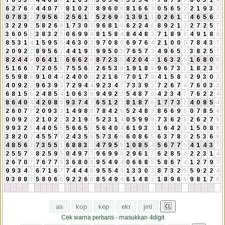
6
2
7
6
4
4
4
0
7
7
8
1
0
2
2
8
9
6
0
6
8
1
6
6
3
0
5
6
5
2
2
1
9
3
3
0
7
8
3
2
7
9
5
6
2
2
5
6
1
7
5
2
6
9
6
1
3
9
1
1
0
2
6
1
7
4
6
5
6
2
3
2
2
9
2
5
8
2
6
8
1
7
3
0
3
9
6
8
1
9
6
2
2
4
6
8
9
2
1
3
2
7
2
5
7
3
6
0
5
5
3
8
3
2
5
0
6
9
9
9
8
1
5
8
4
8
4
4
8
3
7
1
8
9
8
4
9
1
8
9
8
5
3
1
4
1
5
9
5
5
4
6
3
0
3
9
7
0
8
8
6
9
7
6
4
2
1
0
0
0
7
8
4
3
7
2
0
9
2
2
8
9
5
6
2
4
4
1
9
1
9
9
5
0
5
7
6
5
7
3
4
9
6
5
2
3
8
2
5
7
8
2
4
4
8
0
6
4
1
5
6
6
6
2
8
8
7
2
3
5
4
2
0
4
4
1
6
3
2
5
1
6
8
0
8
5
1
6
6
3
7
2
0
5
5
7
5
5
6
2
2
6
5
3
8
1
9
1
8
9
9
6
7
3
1
1
8
2
3
5
5
5
9
8
8
9
1
0
4
4
2
4
0
0
0
2
2
1
6
7
7
0
1
7
8
4
1
5
8
4
2
9
3
0
3
4
0
9
2
2
9
6
3
9
3
7
2
9
4
4
9
2
3
4
7
7
3
3
9
3
7
2
6
7
4
7
6
0
3
3
6
8
1
5
6
2
4
8
5
4
1
0
6
3
9
9
4
9
2
2
5
4
8
7
6
4
2
3
4
7
7
6
2
2
4
8
6
4
0
4
4
2
0
8
8
9
3
7
4
2
6
5
1
2
3
8
1
8
7
6
1
7
7
3
1
4
0
8
5
4
2
6
0
7
7
2
0
9
3
3
1
4
9
8
8
7
8
4
2
6
5
2
4
8
3
8
6
6
9
6
0
7
8
5
4
0
0
9
2
2
2
1
0
2
2
3
2
1
9
1
5
2
3
1
4
0
5
9
9
9
7
3
6
2
8
2
6
2
7
9
9
9
3
2
5
4
4
0
5
5
5
6
6
5
2
5
6
4
0
4
6
1
9
3
3
1
6
4
2
6
1
5
0
8
8
3
8
2
0
2
4
5
5
7
3
2
4
3
5
8
5
7
3
6
9
6
0
8
6
5
6
3
7
8
6
2
5
3
6
9
4
8
5
6
2
7
3
5
5
1
6
8
8
3
2
4
7
9
5
5
1
0
8
5
4
5
6
7
7
5
4
1
4
3
7
2
5
5
7
3
8
2
5
9
5
0
4
9
7
7
9
6
9
9
9
2
9
6
1
7
6
2
8
5
4
2
2
3
1
4
2
6
7
0
7
7
6
7
7
5
3
6
8
0
8
9
5
4
9
4
0
6
6
8
5
5
8
6
7
4
1
2
7
9
7
9
9
3
4
7
6
7
1
6
7
7
4
4
4
8
9
5
5
4
9
1
3
3
0
3
8
7
3
2
5
5
9
2
2
4
9
3
8
8
7
5
8
0
6
6
9
2
2
6
8
8
5
4
9
4
6
1
4
8
3
1
8
9
6
6
9
8
1
7
8
.
.
.
.
.
.
.
Cek warna perbaris - masukkan 4digit