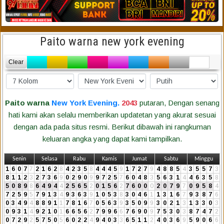
Paito warna new york evening
Clear
Paito warna
New York Evening.
2043
putaran, Dengan senang
hati kami akan selalu memberikan updatetan yang akurat sesuai
dengan ada pada situs resmi. Berikut dibawah ini rangkuman
keluaran angka yang dapat kami tampilkan.
Senin
Selasa
Rabu
Kamis
Jumat
Sabtu
Minggu
1
6
0
7
7
2
1
6
2
8
4
2
3
5
8
4
4
4
5
9
1
7
2
7
9
4
8
8
5
4
3
5
5
7
3
8
1
1
2
3
2
7
3
6
9
0
2
9
0
9
9
7
2
5
7
6
0
4
8
3
5
6
3
1
4
4
6
3
5
8
5
0
8
9
8
6
4
9
4
4
2
5
6
5
2
0
1
5
6
2
7
6
0
0
0
2
0
7
9
7
0
9
5
8
4
7
2
5
9
5
7
9
1
3
4
9
3
6
3
9
1
0
5
3
8
3
0
4
6
1
1
3
1
6
7
9
3
8
7
6
0
3
4
9
4
8
8
9
1
1
7
8
1
6
7
0
5
6
3
9
3
5
0
9
9
3
0
2
1
3
1
3
3
0
3
0
9
3
1
4
9
2
1
0
1
6
6
5
6
2
7
9
9
6
6
7
6
9
0
9
7
5
3
0
3
8
7
4
7
2
0
7
2
9
2
5
7
5
0
5
6
0
2
2
4
9
4
0
3
3
6
5
1
1
2
4
0
3
6
9
5
9
0
6
6