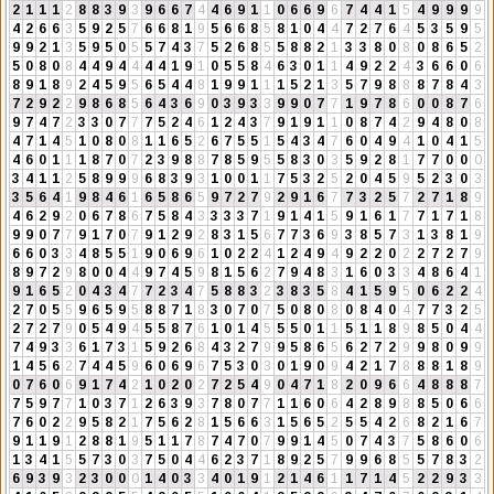
2
1
1
1
2
8
8
3
9
3
9
6
6
7
4
4
6
9
1
1
0
6
6
9
6
7
4
4
1
5
4
9
9
9
9
4
2
6
6
3
5
9
2
5
7
6
6
8
1
9
5
6
6
8
5
8
1
0
4
4
7
2
7
6
4
5
3
5
9
5
9
9
2
1
3
5
9
5
0
5
5
7
4
3
7
5
2
6
8
5
5
8
8
2
1
3
3
8
0
8
0
8
6
5
2
5
0
8
0
8
4
4
9
4
4
4
4
1
9
1
0
5
5
8
4
6
3
0
1
1
4
9
2
2
4
3
6
6
0
6
8
9
1
8
9
2
4
5
9
5
6
5
4
4
8
1
9
9
1
1
1
5
2
1
3
5
7
9
8
8
8
7
8
4
3
7
2
9
2
2
9
8
6
8
5
6
4
3
6
9
0
3
9
3
3
9
9
0
7
7
1
9
7
8
6
0
0
8
7
6
9
7
4
7
2
3
3
0
7
7
7
5
2
4
6
1
2
4
3
7
9
1
9
1
1
0
8
7
4
2
9
4
8
0
8
4
7
1
4
5
1
0
8
0
8
1
1
6
5
2
6
7
5
5
1
5
4
3
4
7
6
0
4
9
4
1
0
4
1
5
4
6
0
1
1
1
8
7
0
7
2
3
9
8
8
7
8
5
9
5
5
8
3
0
3
5
9
2
8
1
7
7
0
0
0
3
4
1
1
2
5
8
9
9
9
6
8
3
9
3
1
0
0
1
1
7
5
3
2
5
2
0
4
5
9
5
2
3
0
3
3
5
6
4
1
9
8
4
6
1
6
5
8
6
5
9
7
2
7
9
2
9
1
6
7
7
3
2
5
7
2
7
1
8
9
4
6
2
9
2
0
6
7
8
6
7
5
8
4
3
3
3
3
7
1
9
1
4
1
5
9
1
6
1
7
7
1
7
1
8
9
9
0
7
7
9
1
7
0
7
9
1
2
9
2
8
3
1
5
6
7
7
3
6
9
3
8
5
7
3
1
3
8
1
9
6
6
0
3
3
4
8
5
5
1
9
0
6
9
6
1
0
2
2
4
1
2
4
9
4
9
2
2
0
2
2
7
2
7
9
8
9
7
2
9
8
0
0
4
4
9
7
4
5
9
8
1
5
6
2
7
9
4
8
3
1
6
0
3
3
4
8
6
4
1
9
1
6
5
2
0
4
3
4
7
7
2
3
4
7
5
8
8
3
2
3
8
3
5
8
4
1
5
9
5
0
6
2
2
4
2
7
0
5
5
9
6
5
9
5
8
8
7
1
8
3
0
7
0
7
5
0
8
0
8
0
8
4
0
4
7
7
3
2
5
2
7
2
7
9
0
5
4
9
4
5
5
8
7
6
1
0
1
4
5
5
5
0
1
1
5
1
1
8
9
8
5
0
4
4
7
4
9
3
3
6
1
7
3
1
5
9
2
6
8
4
3
2
7
9
9
5
8
6
5
6
2
7
2
9
9
8
0
9
9
1
4
5
6
2
7
4
4
5
9
6
0
6
9
6
7
5
3
0
3
0
1
9
0
9
4
2
1
7
8
8
8
1
8
9
0
7
6
0
6
9
1
7
4
2
1
0
2
0
2
7
2
5
4
9
0
4
7
1
8
2
0
9
6
6
4
8
8
8
7
7
5
9
7
7
1
0
3
7
1
2
6
3
9
3
7
8
0
7
7
1
1
6
0
6
4
2
8
9
8
8
5
0
6
6
7
6
0
2
2
9
5
8
2
1
7
5
6
2
8
1
5
6
6
3
1
5
6
5
2
5
5
4
2
6
8
2
1
6
7
9
1
1
9
1
2
8
8
1
9
5
1
1
7
8
7
4
7
0
7
9
9
1
4
5
0
7
4
3
7
5
8
6
0
6
1
3
4
1
5
5
7
3
0
3
7
5
0
4
4
6
2
3
7
1
8
9
2
5
7
9
9
6
8
5
5
7
8
3
2
6
9
3
9
3
2
3
0
0
0
1
4
0
3
3
4
0
1
9
1
2
1
4
6
1
1
7
1
4
5
2
2
9
3
3