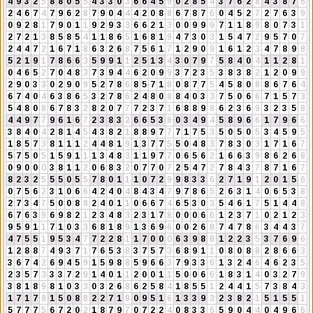
4
9
3
2
5
8
8
0
5
5
4
3
3
0
3
6
6
4
5
9
0
2
8
5
4
3
7
6
2
8
4
3
8
7
6
2
4
6
7
4
7
9
6
2
8
7
9
0
4
4
4
2
0
8
8
6
7
8
7
6
0
4
5
2
7
2
7
6
3
9
0
9
2
8
1
7
9
0
1
1
9
2
9
3
3
6
6
2
1
3
0
0
9
9
9
7
1
1
8
9
8
0
7
3
1
2
7
2
1
3
8
5
8
5
4
1
1
8
6
5
1
6
8
1
9
4
7
3
0
3
1
5
4
7
2
9
5
7
0
7
2
4
4
7
2
1
6
7
1
8
6
3
2
6
8
7
5
6
1
7
1
2
9
0
9
1
6
1
2
3
4
7
8
9
8
5
2
1
9
1
7
8
6
6
3
5
9
9
1
1
2
5
1
3
4
3
0
7
9
7
5
8
4
0
4
1
1
2
8
1
0
4
6
5
2
7
0
4
8
3
7
3
9
4
4
6
2
0
9
9
3
7
2
3
5
3
8
3
8
2
1
2
0
9
9
2
9
0
3
3
0
2
9
0
9
5
2
7
8
6
8
5
7
1
8
0
8
7
7
5
4
5
8
0
8
8
6
7
6
4
6
7
4
0
4
6
3
8
6
5
3
2
7
8
6
2
4
8
0
8
8
4
0
3
3
7
5
0
6
6
7
1
5
7
3
5
4
8
0
8
6
7
8
3
2
8
2
0
7
7
7
2
3
7
1
6
8
8
9
8
6
2
3
6
9
3
2
3
5
8
4
4
9
7
7
9
6
1
6
7
2
3
8
3
2
6
6
5
3
8
0
3
4
9
4
5
8
9
6
6
1
7
9
6
6
3
8
4
0
4
2
8
1
4
5
4
3
8
2
1
8
8
9
7
7
7
1
7
5
3
5
0
5
0
5
3
4
5
9
5
1
8
5
7
3
8
1
1
1
2
4
4
8
1
9
1
3
7
7
5
5
0
4
8
3
7
8
3
0
3
1
7
1
6
7
5
7
5
0
5
1
5
9
1
1
1
3
4
8
3
1
1
9
7
7
0
6
5
6
2
1
6
6
3
9
8
6
2
6
8
0
9
0
0
0
3
8
1
1
2
0
6
8
3
2
0
7
7
0
7
2
5
4
7
2
7
8
4
3
7
8
7
1
6
7
8
2
3
2
5
5
5
0
5
5
7
8
0
1
1
1
0
7
2
9
9
8
3
3
6
2
7
1
9
1
2
0
1
5
6
0
7
5
6
2
3
1
0
6
6
4
2
4
0
4
8
4
3
4
7
9
7
8
6
5
2
6
3
1
4
0
6
5
3
8
2
7
3
4
7
5
0
0
8
8
2
4
0
1
1
0
6
6
7
4
6
5
3
0
3
5
4
6
1
7
5
1
4
4
8
6
7
6
3
9
6
9
8
2
1
2
3
4
8
3
2
3
1
7
8
0
0
0
6
6
1
2
3
7
1
0
2
1
2
3
9
5
9
1
1
7
1
0
3
3
6
8
1
8
9
1
3
6
9
6
0
0
2
6
8
7
4
7
8
6
3
4
4
3
7
4
7
5
5
1
9
5
3
4
7
7
2
2
8
1
1
7
0
0
0
6
3
9
8
8
1
2
2
3
5
3
7
6
9
6
1
2
8
8
7
4
9
3
7
1
7
6
5
3
8
3
7
5
7
3
6
8
9
1
1
0
8
0
8
8
2
8
6
6
3
3
6
7
4
2
6
9
4
5
9
1
5
9
8
8
5
9
6
6
3
7
9
3
3
6
1
3
2
4
6
4
6
2
3
5
2
3
5
7
3
3
3
7
2
9
1
4
0
1
1
2
0
0
1
1
5
0
0
6
6
1
8
3
1
4
0
3
2
7
9
3
8
1
8
9
8
1
0
3
3
0
3
2
6
8
6
2
5
8
4
1
8
5
5
1
2
4
4
1
5
7
3
8
4
3
1
7
1
7
8
1
5
0
8
8
2
2
7
1
8
0
9
5
1
6
1
3
3
9
3
2
3
8
2
1
5
1
5
5
1
5
7
7
7
5
6
7
2
0
2
1
8
7
9
7
0
7
2
2
4
0
8
3
3
6
5
9
0
4
4
0
4
9
6
6