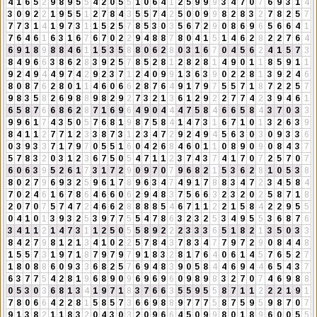
4
1
6
5
2
9
8
9
5
5
4
2
0
5
5
1
0
6
4
1
2
5
9
9
9
3
4
7
0
7
6
9
3
1
4
3
0
9
2
2
1
9
5
5
1
2
7
8
4
3
5
5
7
4
2
5
0
0
9
9
8
2
8
3
2
7
8
2
5
7
7
7
3
1
4
1
9
7
3
1
1
5
2
5
7
8
5
3
0
3
5
6
7
2
9
0
8
6
9
6
5
6
6
4
1
7
6
4
6
1
6
3
1
6
7
6
7
0
2
2
9
4
8
8
7
8
0
4
1
5
1
4
6
2
8
2
2
7
6
4
6
9
1
8
9
8
8
4
6
1
1
5
3
5
8
8
0
6
2
8
0
3
1
6
7
0
4
5
6
2
4
1
5
7
3
8
4
9
6
6
3
8
6
2
8
3
9
2
5
7
8
5
2
8
1
2
8
2
8
1
4
9
0
1
1
8
5
9
1
1
9
2
4
9
4
4
9
7
4
2
9
2
3
7
1
2
4
0
9
9
1
3
6
3
9
0
2
2
8
1
3
9
2
4
6
8
0
8
7
6
2
8
0
1
1
4
6
0
6
6
2
8
7
6
4
9
1
7
9
7
5
5
7
1
8
7
2
2
5
7
9
8
3
5
8
2
6
9
8
8
9
8
2
9
2
7
3
2
1
3
6
1
2
9
2
2
7
7
4
2
3
9
4
6
1
6
5
8
7
6
6
8
6
2
8
7
1
6
9
6
4
9
0
4
4
4
7
5
8
4
6
6
5
8
4
3
7
0
3
3
9
9
6
1
7
4
3
5
0
5
7
6
8
1
9
8
7
5
8
4
1
4
7
3
1
6
7
1
0
1
3
2
6
3
9
8
4
1
1
2
7
7
1
2
3
3
8
7
3
1
2
3
4
7
2
9
2
4
9
4
5
6
3
0
3
0
9
3
3
6
0
3
9
3
3
7
1
7
9
7
0
5
5
1
6
0
4
2
6
8
4
6
0
1
1
0
8
9
0
9
0
8
4
3
7
5
7
8
3
2
0
3
1
2
3
6
7
5
0
5
4
7
1
1
2
3
7
4
3
7
4
1
7
0
7
2
5
7
0
7
6
0
6
3
9
5
2
6
1
7
3
1
7
2
9
0
9
7
0
7
9
6
8
2
1
5
3
6
2
8
1
0
5
3
8
8
0
2
7
9
6
9
3
2
5
9
6
1
7
8
9
6
3
4
7
4
9
1
7
8
8
3
4
7
2
3
4
5
8
4
7
0
2
4
6
1
6
7
8
6
4
6
6
0
6
2
9
4
8
3
7
5
6
6
3
2
3
2
0
2
5
8
7
1
8
2
0
7
0
7
5
7
4
7
2
4
6
6
2
8
8
8
8
5
4
6
7
1
1
2
2
1
5
8
4
2
2
9
5
5
0
4
1
0
1
3
9
3
2
5
3
9
7
7
5
5
4
7
8
6
3
2
3
2
5
3
4
9
5
5
3
6
8
7
6
3
4
1
1
2
1
4
7
3
1
1
2
5
0
5
5
8
9
2
2
2
3
3
3
6
5
1
8
2
1
3
5
0
3
3
8
4
2
7
9
8
1
2
1
3
4
1
0
2
2
5
7
8
4
3
7
8
3
4
7
7
9
7
2
9
0
8
4
4
8
1
5
5
7
3
1
9
7
1
8
7
9
7
9
7
9
1
8
3
2
8
1
7
6
4
0
6
1
4
5
7
6
5
2
7
1
8
0
8
8
6
0
9
3
3
6
8
2
5
7
6
9
4
8
3
9
0
5
8
4
4
6
9
4
4
6
5
4
3
7
6
3
7
7
5
4
2
8
1
9
6
8
9
0
9
6
9
6
9
6
0
9
8
9
8
3
2
7
0
7
4
6
9
8
8
0
5
3
0
3
6
8
1
3
4
1
9
7
1
8
3
7
6
6
3
5
5
9
5
5
8
7
1
1
2
2
2
1
9
1
7
8
0
6
6
4
2
2
8
1
5
8
5
7
3
6
6
9
8
8
9
7
7
7
5
8
7
5
9
5
9
8
7
0
7
9
1
3
8
2
1
1
8
3
2
0
4
3
0
3
2
0
9
6
6
4
5
0
9
9
8
0
1
8
9
6
0
0
5
5