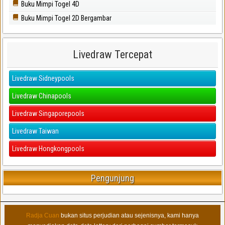
Buku Mimpi Togel 4D
Buku Mimpi Togel 2D Bergambar
Livedraw Tercepat
Livedraw Sidneypools
Livedraw Chinapools
Livedraw Singaporepools
Livedraw Taiwan
Livedraw Hongkongpools
Pengunjung
Radja Cuan
bukan situs perjudian atau sejenisnya, kami hanya