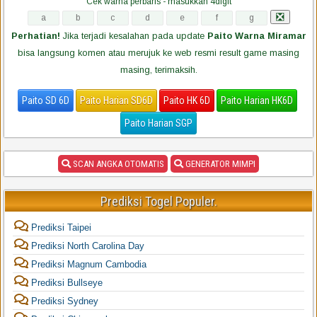
Cek warna perbaris - masukkan 4digit
Perhatian!
Jika terjadi kesalahan pada update
Paito Warna Miramar
bisa langsung komen atau merujuk ke web resmi result game masing
masing, terimaksih.
Paito SD 6D
Paito Harian SD6D
Paito HK 6D
Paito Harian HK6D
Paito Harian SGP
SCAN ANGKA OTOMATIS
GENERATOR MIMPI
Prediksi Togel Populer.
Prediksi Taipei
Prediksi North Carolina Day
Prediksi Magnum Cambodia
Prediksi Bullseye
Prediksi Sydney