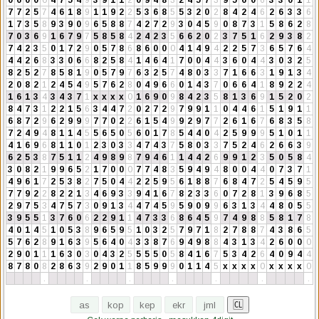
7
7
2
5
7
4
6
1
8
9
1
1
9
2
2
5
3
6
8
5
5
3
2
0
2
8
4
2
4
6
2
6
3
3
6
1
7
3
5
8
9
3
9
0
9
6
5
8
8
7
4
2
7
2
9
3
0
4
5
9
0
8
7
3
1
5
8
6
2
8
7
0
3
6
9
1
6
7
9
7
5
8
5
8
4
2
4
2
3
5
6
6
2
0
2
3
7
5
1
6
2
9
3
8
2
7
4
2
3
5
0
1
7
2
9
0
5
7
8
6
8
6
0
0
0
4
1
4
9
4
2
2
5
7
3
6
5
7
6
4
4
4
2
6
8
3
3
0
6
6
8
2
5
8
4
1
4
6
4
1
7
0
0
4
4
3
6
0
4
4
3
0
3
2
5
8
2
5
2
7
8
5
8
1
9
0
5
7
9
7
6
3
2
5
7
4
8
0
3
3
7
1
6
6
3
1
9
1
3
4
2
0
8
2
1
2
4
5
4
9
5
7
6
2
8
0
4
9
6
6
0
1
4
3
7
0
6
6
4
1
8
9
2
2
4
1
6
1
3
4
3
4
3
7
1
x
x
x
x
0
1
6
9
0
9
8
4
2
3
5
8
1
3
6
9
1
5
2
0
2
8
4
7
3
1
2
2
1
5
6
3
4
4
7
2
0
2
7
2
9
7
9
9
1
1
0
4
4
6
1
5
1
9
1
1
6
8
7
2
9
6
2
9
9
9
7
7
0
2
2
6
1
5
4
9
9
2
9
7
7
2
6
1
6
7
6
8
3
5
8
7
2
4
9
4
8
1
1
4
5
5
6
5
0
5
6
0
1
7
8
5
4
4
0
4
2
5
9
9
9
5
1
0
1
1
4
1
6
9
6
8
1
1
0
1
2
3
0
3
3
4
7
4
3
7
5
8
0
3
3
7
5
2
4
6
2
6
6
3
9
6
2
5
3
8
7
5
1
1
2
4
9
8
9
8
7
9
4
6
1
1
4
4
2
6
9
9
1
2
3
5
0
5
8
4
3
0
8
2
1
9
9
6
5
2
1
7
0
0
0
7
7
4
8
3
5
9
4
9
4
8
0
0
4
4
0
7
3
7
1
4
9
6
1
7
2
5
3
8
2
7
5
0
4
4
2
2
5
9
5
6
1
8
8
7
6
8
4
7
2
5
4
5
9
5
7
7
9
2
2
8
2
2
1
3
4
6
9
3
3
9
4
1
6
7
8
2
3
3
6
0
7
2
8
1
3
9
6
8
5
2
9
7
5
3
4
7
5
7
3
0
9
1
3
4
4
7
4
5
9
5
9
0
9
9
6
3
1
3
4
4
8
0
5
5
3
9
5
5
1
3
7
6
0
6
2
2
9
1
1
4
7
3
3
6
8
6
4
5
9
7
4
9
8
8
5
8
1
7
8
4
0
1
4
5
1
0
5
3
8
9
6
5
9
5
1
0
3
2
5
7
9
7
1
8
2
7
8
8
7
4
3
8
6
5
5
7
6
2
8
9
1
6
3
9
5
6
4
0
4
3
3
8
7
6
9
4
9
8
8
4
3
1
3
4
2
6
0
0
0
2
9
0
1
1
1
6
3
0
3
0
4
3
2
5
5
5
5
0
5
8
4
1
6
7
5
3
4
2
6
4
0
9
4
4
8
7
8
0
8
2
8
6
3
9
2
9
0
1
1
8
5
9
9
9
0
1
1
4
5
x
x
x
x
0
x
x
x
x
0
.
.
.
.
.
.
.