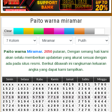
Paito warna miramar
Clear
Paito warna
Miramar.
2050
putaran, Dengan senang hati kami
akan selalu memberikan updatetan yang akurat sesuai dengan
ada pada situs resmi. Berikut dibawah ini rangkuman keluaran
angka yang dapat kami tampilkan.
Senin
Selasa
Rabu
Kamis
Jumat
Sabtu
Minggu
x
x
x
x
0
x
x
x
x
0
x
x
x
x
0
x
x
x
x
0
4
8
1
9
1
8
1
0
1
1
5
7
9
0
9
1
5
2
2
4
1
0
3
3
6
2
8
6
8
5
7
6
4
8
3
5
1
9
5
5
2
3
6
9
6
4
6
9
3
3
5
9
4
0
4
6
8
0
9
9
2
6
6
9
6
3
8
4
5
9
1
9
0
4
4
5
1
5
4
9
4
9
8
0
8
1
7
1
0
1
9
2
8
1
9
5
7
5
9
5
7
7
1
0
1
5
0
0
2
2
3
1
5
8
4
8
8
7
6
4
2
5
1
7
8
9
1
9
4
4
1
6
8
7
6
4
0
6
0
6
6
2
0
6
6
2
7
5
6
2
9
4
4
4
8
5
7
2
4
6
5
9
6
9
6
9
2
2
1
3
6
2
8
9
8
3
8
1
4
5
7
8
2
6
8
0
1
0
5
5
6
9
9
9
9
4
3
6
0
6
2
9
2
3
5
2
5
8
3
2
9
7
5
6
2
7
2
7
0
7
5
2
3
6
9