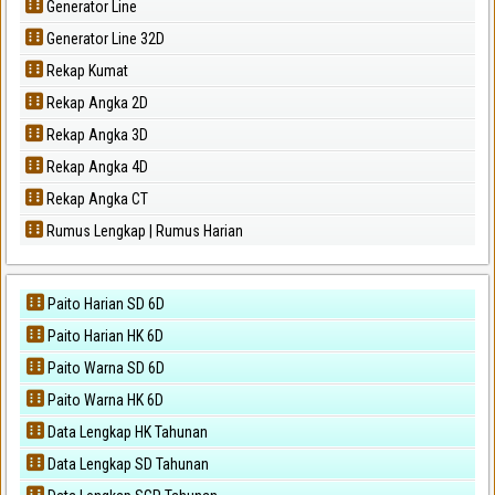
Generator Line
Generator Line 32D
Rekap Kumat
Rekap Angka 2D
Rekap Angka 3D
Rekap Angka 4D
Rekap Angka CT
Rumus Lengkap | Rumus Harian
Paito Harian SD 6D
Paito Harian HK 6D
Paito Warna SD 6D
Paito Warna HK 6D
Data Lengkap HK Tahunan
Data Lengkap SD Tahunan