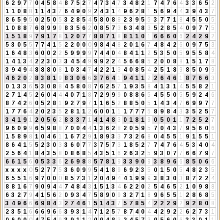
6
2
9
7
7
0
4
5
8
4
8
7
5
2
7
4
7
3
4
7
3
4
8
2
1
7
4
7
6
4
3
3
6
5
2
1
1
0
8
8
1
1
4
3
7
6
4
9
0
9
2
4
3
1
4
9
6
2
8
1
5
6
9
4
4
3
9
4
3
7
8
6
5
9
5
0
2
5
0
5
3
2
8
5
4
5
8
0
8
8
2
3
9
5
5
3
7
7
1
8
4
5
5
0
5
1
0
8
8
7
6
8
9
9
9
8
3
5
6
2
0
8
5
7
3
6
3
4
8
3
5
2
8
5
4
0
9
7
7
5
1
5
1
8
9
7
9
1
7
8
1
2
0
7
7
8
8
7
1
8
8
1
1
0
1
6
6
6
0
6
2
4
2
9
2
5
3
0
5
5
7
7
4
1
5
2
2
0
0
0
9
8
4
4
8
2
0
1
6
7
4
8
4
2
6
0
9
7
5
3
1
6
4
8
3
6
0
0
2
2
5
9
9
9
9
7
4
4
0
4
8
4
1
1
2
5
3
5
0
5
9
5
5
8
4
1
4
1
3
4
2
2
3
0
3
3
4
5
4
9
9
9
2
2
4
5
6
6
8
5
2
0
0
8
8
1
5
1
7
8
3
9
4
9
4
8
8
8
0
8
1
0
3
4
7
4
2
2
1
3
4
0
8
5
4
2
5
1
8
9
8
5
0
9
9
4
6
2
0
2
8
3
8
1
9
8
3
0
6
6
3
7
6
4
1
9
4
1
1
2
2
6
4
6
1
8
7
6
6
3
0
1
3
3
6
5
3
0
8
8
4
5
8
0
8
7
6
2
5
7
1
9
3
5
8
4
1
3
1
4
5
5
8
2
1
2
7
1
4
5
2
6
0
4
4
4
0
7
1
8
7
2
9
9
9
0
8
8
6
5
4
5
5
0
5
5
9
2
4
6
8
7
4
2
6
0
5
2
8
1
9
2
7
9
7
1
1
6
5
2
8
8
5
0
5
1
4
3
4
7
6
9
9
7
7
1
7
7
6
4
2
0
2
3
5
2
8
1
1
2
6
0
0
1
1
1
7
7
7
5
8
9
8
4
3
3
5
2
5
7
3
4
1
9
1
2
0
5
6
2
8
3
3
7
1
4
1
4
8
3
0
1
8
1
9
0
5
0
1
1
7
2
5
2
7
9
6
0
9
9
6
5
9
8
8
7
0
0
4
4
1
3
6
2
8
2
0
5
9
5
7
0
4
3
7
9
5
6
0
6
1
5
8
9
8
1
0
4
6
1
1
6
7
2
9
1
8
9
3
3
7
3
2
6
8
0
4
5
5
1
9
1
5
5
1
8
6
4
1
5
5
2
3
0
3
3
6
0
7
7
3
7
5
7
3
1
8
5
2
7
7
4
7
6
4
5
3
4
0
4
2
5
6
4
1
8
4
3
5
8
0
8
6
8
5
4
3
5
1
6
2
6
3
2
5
9
3
0
7
7
6
6
7
9
7
6
6
1
5
6
0
5
3
3
6
2
6
9
8
8
5
7
8
1
9
3
3
9
0
9
3
8
9
6
6
8
5
0
6
6
x
x
x
x
0
5
2
7
7
5
3
6
0
9
9
5
4
1
8
9
6
9
2
3
5
0
1
5
0
5
4
8
2
3
5
6
5
5
1
6
9
7
0
0
0
8
5
7
3
1
2
0
4
9
4
4
1
9
9
9
3
8
3
0
3
8
7
2
2
4
8
8
1
6
7
9
0
9
4
4
7
4
8
4
3
1
5
1
3
4
6
2
2
0
2
5
4
6
5
2
1
0
9
8
8
6
3
2
7
9
4
1
5
6
2
0
9
3
4
7
5
8
9
0
9
3
2
7
1
8
9
6
5
5
1
2
8
6
8
5
3
4
9
6
6
6
9
8
4
3
2
7
4
6
1
5
1
4
3
7
5
7
8
5
4
2
2
2
9
2
9
2
8
0
8
2
3
5
1
6
6
6
9
6
6
3
9
3
1
4
7
1
2
5
7
8
7
4
0
4
4
2
9
2
2
6
2
7
3
1
0
6
0
0
0
4
7
5
4
9
3
9
1
1
2
0
9
4
8
3
2
4
5
7
3
9
5
6
0
6
3
3
0
1
1