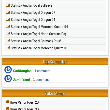
Statistik Angka Togel Bullseye
Statistik Angka Togel Oregon 07
Statistik Angka Togel Oregon 04
Statistik Angka Togel Morocco Quatro 04
Statistik Angka Togel North Carolina Day
Statistik Angka Togel Germany Plus5
Statistik Angka Togel Morocco Quatro 01
Top Komentar.
Carldouglas
:
1
comment
Jamil Yanti
:
1
comment
Buku Mimpi.
Buku Mimpi Togel 2D
Buku Mimpi Togel 3D