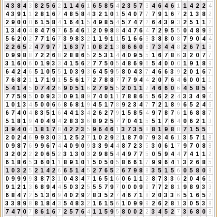
4
3
8
4
3
8
2
5
6
2
1
1
4
6
1
6
5
8
5
4
2
3
5
7
3
4
6
4
6
1
1
4
2
2
4
4
3
9
1
1
2
8
1
6
7
4
8
5
8
4
3
2
1
0
1
5
4
0
7
7
7
9
1
6
7
2
1
3
8
2
2
9
0
0
0
6
1
5
8
4
1
6
4
1
5
4
9
8
5
4
5
7
4
7
2
6
4
3
9
3
2
5
1
1
2
1
3
4
0
4
8
4
7
9
7
6
5
4
6
1
2
0
9
8
8
4
4
7
6
4
7
2
9
5
5
0
4
8
9
8
5
6
2
0
2
7
7
1
6
7
3
9
8
3
2
1
1
9
1
1
5
1
6
6
3
3
8
8
0
8
7
9
0
4
4
2
2
6
5
2
4
7
9
7
7
1
6
3
7
1
0
8
2
1
3
8
6
6
0
6
7
3
4
4
8
2
6
7
1
8
0
9
9
8
8
7
2
2
6
8
2
8
8
6
5
2
5
3
1
4
4
0
9
5
5
1
6
7
8
6
3
2
0
7
7
3
1
6
0
6
0
1
9
3
3
4
1
5
6
2
7
7
5
0
5
4
8
6
9
6
5
4
0
0
0
1
9
1
8
9
6
4
2
4
6
5
1
0
5
5
1
0
3
9
3
6
4
5
9
5
8
0
4
3
7
4
6
6
3
9
2
0
1
6
7
7
6
8
2
1
1
7
1
9
1
5
5
6
1
7
2
7
8
8
7
7
7
9
4
4
2
0
7
6
4
6
0
0
1
1
5
4
1
4
5
0
7
4
2
6
9
0
5
1
6
2
7
9
5
5
2
0
1
1
2
4
6
6
0
6
4
5
8
5
4
7
7
5
9
5
0
0
9
3
3
0
9
1
8
9
7
4
0
1
1
7
8
8
6
5
5
6
2
2
4
3
3
4
9
4
1
0
1
3
4
5
0
0
6
6
8
6
8
1
9
4
5
1
7
8
9
2
3
4
7
7
2
1
8
9
6
5
2
4
6
6
7
4
0
4
8
3
5
1
6
4
4
1
3
4
2
6
2
7
9
1
5
8
5
4
9
7
8
7
6
1
6
8
8
7
5
1
8
1
9
4
0
4
9
4
2
8
3
3
6
8
9
2
5
7
7
0
4
1
5
5
1
7
6
4
0
6
2
1
3
3
9
4
0
4
1
8
1
7
8
4
2
2
3
5
9
6
4
6
1
3
7
3
5
8
8
1
9
8
8
7
1
5
5
1
2
0
2
4
6
9
9
3
0
3
1
2
5
2
7
1
0
2
9
2
1
8
7
0
7
9
3
4
6
1
3
5
7
1
8
0
9
8
7
6
9
9
6
7
4
4
0
9
0
9
3
3
9
4
4
8
7
2
3
5
3
0
6
1
7
9
7
0
8
8
3
2
0
2
2
2
0
6
5
2
3
1
3
0
3
2
9
8
5
4
4
9
7
7
5
0
5
9
4
4
7
4
1
1
2
6
1
8
6
5
3
6
0
1
1
8
9
1
0
1
5
0
5
0
5
8
6
6
1
7
9
9
6
4
1
3
2
6
8
5
1
0
3
2
5
2
1
4
2
6
6
5
1
4
5
2
7
6
5
2
6
7
9
8
8
3
5
1
5
6
0
5
8
0
8
0
9
9
9
9
3
8
7
3
1
0
4
3
4
7
1
6
5
1
6
0
6
1
1
2
8
7
3
3
6
2
0
4
6
1
9
1
2
1
3
6
8
9
4
4
5
0
3
2
5
5
5
7
9
7
0
0
0
9
9
7
7
2
8
1
9
8
9
3
3
6
8
4
7
2
5
1
3
6
9
4
0
2
9
2
8
3
5
2
7
4
6
7
1
8
2
0
3
3
6
5
1
6
5
2
3
3
8
9
8
8
1
8
4
3
5
4
8
3
2
1
6
1
5
6
1
0
9
9
9
2
6
2
8
1
3
0
5
3
8
7
4
7
0
7
8
6
1
6
7
2
5
7
6
4
1
1
5
9
5
8
0
0
2
2
3
4
5
2
7
3
6
8
0
8