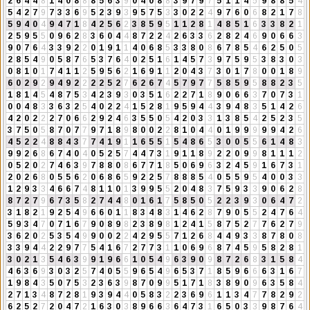
2
6
4
4
8
1
4
0
8
8
8
5
6
3
9
0
4
0
8
8
3
9
7
9
7
5
1
1
4
5
9
8
8
5
4
5
4
2
7
9
7
3
3
6
9
5
2
3
9
3
9
5
7
5
3
3
0
2
2
4
9
7
6
0
6
8
2
1
7
8
5
9
4
0
4
9
4
7
1
8
4
2
5
6
2
3
8
5
9
5
1
1
2
8
1
4
8
5
1
6
3
3
8
2
1
2
5
9
5
5
0
9
6
2
8
3
6
0
4
4
8
7
2
2
4
2
6
3
3
6
2
8
2
4
6
9
0
6
6
3
9
0
7
6
4
3
3
9
2
2
0
1
9
1
1
4
0
6
8
5
3
3
8
0
8
6
7
8
5
4
6
2
5
0
5
2
8
5
4
9
0
5
8
7
6
5
3
7
6
4
0
2
5
1
6
1
4
5
7
3
9
7
5
9
5
3
8
3
0
3
0
8
1
0
1
7
4
1
1
2
5
9
5
6
2
1
6
9
1
1
2
0
4
3
7
3
0
1
7
8
0
0
1
8
9
6
0
2
9
2
9
4
9
2
2
2
2
5
2
7
6
2
6
7
4
5
7
9
7
7
5
8
5
9
5
8
8
2
3
5
1
8
1
4
5
4
8
7
5
3
4
2
3
9
3
0
3
5
1
6
2
2
7
1
8
9
0
6
6
3
7
0
7
3
1
0
0
4
8
3
3
6
3
2
5
4
0
2
2
4
1
5
2
8
1
9
5
9
4
4
3
9
4
8
3
5
1
4
2
6
4
2
0
2
2
2
7
0
6
6
2
9
2
4
6
3
5
5
0
5
4
2
0
3
3
1
3
8
5
4
2
5
2
3
5
3
7
5
0
5
8
7
0
7
7
9
7
1
8
9
8
0
0
2
2
8
1
0
4
4
0
1
9
9
9
9
9
4
2
6
4
5
2
2
4
8
8
4
3
7
7
4
1
9
1
1
6
5
5
1
5
4
8
6
5
3
0
0
5
5
6
1
4
8
3
9
9
2
6
8
6
7
4
0
4
0
5
2
5
7
4
4
7
3
1
9
1
1
8
9
2
2
0
9
9
8
1
1
1
2
0
5
2
0
2
7
4
6
3
9
7
8
8
0
8
6
7
7
1
8
5
0
6
9
6
3
2
4
5
9
1
6
7
3
1
2
0
2
6
8
0
5
5
6
2
0
6
8
6
5
9
2
2
5
7
8
8
8
5
4
0
5
5
9
5
4
0
0
3
3
1
2
9
3
3
4
6
6
7
4
8
1
1
0
1
3
9
9
5
5
2
0
4
8
3
7
5
9
3
3
9
0
6
2
8
8
7
2
7
9
6
7
3
5
8
2
7
4
4
8
0
1
6
1
7
5
8
5
0
5
2
2
3
9
3
0
6
4
7
2
3
1
8
2
1
9
2
5
4
9
6
6
0
1
1
8
3
4
8
3
1
4
6
2
8
7
9
0
5
5
2
4
7
6
4
5
9
3
4
7
0
7
1
6
7
9
0
8
9
8
2
3
8
9
8
1
2
4
1
5
8
7
5
2
7
7
6
2
7
9
3
6
2
0
2
5
3
5
4
9
9
0
0
2
2
4
2
9
5
5
7
1
2
6
8
4
4
9
3
3
8
7
8
0
8
3
3
9
4
4
2
2
9
7
7
5
4
1
6
7
2
7
7
3
1
1
0
6
9
6
8
7
4
5
9
5
8
2
8
1
3
0
2
1
3
5
4
6
3
9
9
1
9
6
6
1
0
5
4
9
6
3
9
0
9
8
7
2
6
8
3
1
5
8
4
4
6
3
6
9
3
0
3
2
5
7
4
0
5
5
9
6
5
4
9
6
5
3
7
1
8
5
9
6
6
6
3
1
6
7
1
9
8
4
3
5
0
7
5
3
2
3
6
3
9
8
7
0
9
9
5
1
7
1
8
3
8
9
0
9
6
3
5
8
4
2
7
1
3
4
8
7
2
8
1
9
3
9
4
4
0
5
8
3
2
2
3
6
9
6
1
1
3
4
7
7
8
2
9
2
6
2
5
2
7
2
0
4
7
2
1
6
3
0
3
8
9
6
6
3
6
4
7
3
1
6
5
0
3
3
9
8
7
6
4