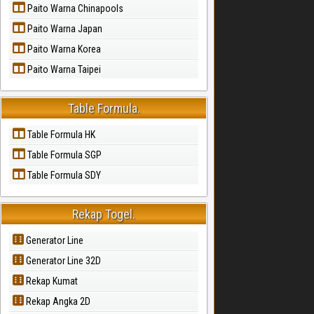
Paito Warna Chinapools
Paito Warna Japan
Paito Warna Korea
Paito Warna Taipei
Table Formula.
Table Formula HK
Table Formula SGP
Table Formula SDY
Rekap Togel.
Generator Line
Generator Line 32D
Rekap Kumat
Rekap Angka 2D