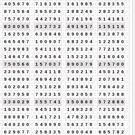
9
4
0
5
6
7
6
4
7
1
6
1
0
9
9
3
6
1
9
8
5
4
0
2
8
3
5
5
1
2
8
7
3
5
6
4
1
3
6
5
0
2
6
8
3
8
8
2
4
6
1
2
8
3
2
5
2
7
1
7
5
7
6
7
0
7
4
4
2
7
9
1
1
3
7
6
1
9
6
6
5
1
4
1
8
1
9
9
8
3
0
0
5
5
1
4
1
2
7
3
2
5
4
9
1
9
1
7
8
1
1
5
1
1
6
7
7
1
6
2
5
5
9
5
6
3
9
8
4
6
1
6
9
0
6
8
9
8
8
3
3
8
7
6
4
6
6
6
5
4
9
7
7
1
0
0
9
0
7
7
6
8
3
2
9
4
4
1
2
2
5
8
0
8
9
5
2
9
9
8
3
2
5
4
1
1
1
9
1
2
9
5
1
2
4
6
7
7
2
1
5
9
5
9
1
4
6
4
7
6
4
6
2
6
3
6
4
1
1
5
2
2
3
3
6
8
1
6
0
4
0
4
9
7
5
0
5
6
6
3
1
5
7
0
3
7
1
8
9
0
3
7
9
7
2
7
5
7
0
0
0
7
2
3
0
6
6
7
4
6
2
4
1
1
8
9
7
0
0
2
1
9
1
4
5
0
1
2
6
8
3
9
4
9
8
0
9
9
4
6
9
4
2
0
2
7
4
3
8
9
2
2
2
0
7
9
6
1
7
3
4
0
2
0
4
3
7
2
5
1
0
2
8
1
8
9
3
8
4
1
5
7
8
6
4
0
2
2
9
9
3
7
9
5
8
4
7
9
2
3
1
5
6
0
9
2
0
5
0
5
7
9
7
3
8
8
7
9
3
3
0
0
2
9
2
3
5
5
7
4
1
5
3
5
0
8
6
0
6
5
7
2
8
8
6
5
6
1
6
3
3
6
9
6
9
4
5
1
9
3
3
1
4
9
3
2
0
2
7
2
1
5
8
2
1
7
8
8
0
8
6
7
4
1
4
1
7
2
1
3
4
7
8
2
3
3
6
1
8
0
6
9
6
6
5
4
4
0
2
0
0
0
5
4
9
9
9
0
9
5
6
3
2
7
8
6
1
5
4
9
7
3
1
5
6
2
9
6
7
7
5
2
5
8
3
3
5
8
0
9
0
0
4
8
3
6
8
5
7
8
2
1