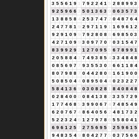
3
5
5
6
1
9
1
7
9
2
2
4
1
5
2
8
8
9
9
3
9
2
5
9
6
6
3
5
0
1
3
6
3
9
0
6
3
5
7
3
1
3
8
8
5
8
4
2
5
3
7
4
7
2
0
4
8
7
6
4
2
4
7
7
8
1
9
2
9
7
1
1
9
1
1
6
9
6
1
2
9
2
9
1
0
9
9
7
9
2
8
0
8
8
6
9
8
5
0
3
4
2
7
1
0
9
9
3
0
9
7
7
0
7
0
3
1
5
4
7
8
3
9
9
2
9
2
1
2
7
0
9
5
5
6
7
8
9
9
1
2
0
5
8
8
4
3
7
4
9
3
8
5
4
3
3
4
8
4
8
0
8
5
6
9
7
7
9
3
5
5
3
0
3
6
6
1
1
8
4
8
0
7
9
8
8
7
0
4
4
2
8
0
8
1
6
1
9
0
0
5
0
8
5
0
4
4
0
8
9
5
0
4
4
0
2
3
2
2
7
5
8
4
1
3
6
9
0
3
0
8
2
8
1
8
4
0
8
4
8
0
2
8
4
0
0
0
0
8
4
1
3
8
2
3
3
5
7
2
9
1
7
7
4
6
8
5
3
9
9
0
6
7
4
7
4
8
5
4
9
6
2
0
7
6
7
4
8
6
4
0
5
6
2
4
8
1
7
3
2
5
2
2
3
2
4
6
1
2
7
9
7
8
6
5
5
8
0
4
1
6
9
6
1
2
5
7
2
7
5
6
9
5
5
2
5
9
6
1
5
9
4
8
3
5
4
9
8
0
4
2
7
7
5
0
3
7
5
6
6