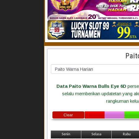
Pait
Data Paito Warna Bulls Eye 6D
perse
selalu memberikan updatetan yang aku
rangkuman kelua
Clear
Senin
Selasa
Rabu