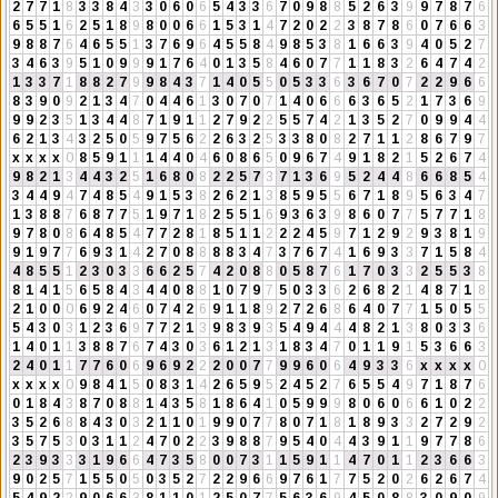
2
7
7
1
8
3
3
8
4
3
3
0
6
0
6
5
4
3
3
6
7
0
9
8
8
5
2
6
3
9
9
7
8
7
6
6
5
5
1
6
2
5
1
8
9
8
0
0
6
6
1
5
3
1
4
7
2
0
2
2
3
8
7
8
6
0
7
6
6
3
9
8
8
7
6
4
6
5
5
1
3
7
6
9
6
4
5
5
8
4
9
8
5
3
8
1
6
6
3
9
4
0
5
2
7
3
4
6
3
9
5
1
0
9
9
9
1
7
6
4
0
1
3
5
8
4
6
0
7
7
1
1
8
3
2
6
4
7
4
2
1
3
3
7
1
8
8
2
7
9
9
8
4
3
7
1
4
0
5
5
0
5
3
3
6
3
6
7
0
7
2
2
9
6
6
8
3
9
0
9
2
1
3
4
7
0
4
4
6
1
3
0
7
0
7
1
4
0
6
6
6
3
6
5
2
1
7
3
6
9
9
9
2
3
5
1
3
4
4
8
7
1
9
1
1
2
7
9
2
2
5
5
7
4
2
1
3
5
2
7
0
9
9
4
4
6
2
1
3
4
3
2
5
0
5
9
7
5
6
2
2
6
3
2
5
3
3
8
0
8
2
7
1
1
2
8
6
7
9
7
x
x
x
x
0
8
5
9
1
1
1
4
4
0
4
6
0
8
6
5
0
9
6
7
4
9
1
8
2
1
5
2
6
7
4
9
8
2
1
3
4
4
3
2
5
1
6
8
0
8
2
2
5
7
3
7
1
3
6
9
5
2
4
4
8
6
6
8
5
4
3
4
4
9
4
7
4
8
5
4
9
1
5
3
8
2
6
2
1
3
8
5
9
5
5
6
7
1
8
9
5
6
3
4
7
1
3
8
8
7
6
8
7
7
5
1
9
7
1
8
2
5
5
1
6
9
3
6
3
9
8
6
0
7
7
5
7
7
1
8
9
7
8
0
8
6
4
8
5
4
7
7
2
8
1
8
5
1
1
2
2
2
4
5
9
7
1
2
9
2
9
3
8
1
9
9
1
9
7
7
6
9
3
1
4
2
7
0
8
8
8
8
3
4
7
3
7
6
7
4
1
6
9
3
3
7
1
5
8
4
4
8
5
5
1
2
3
0
3
3
6
6
2
5
7
4
2
0
8
8
0
5
8
7
6
1
7
0
3
3
2
5
5
3
8
8
1
4
1
5
6
5
8
4
3
4
4
0
8
8
1
0
7
9
7
5
0
3
3
6
2
6
8
2
1
4
8
7
1
8
2
1
0
0
0
6
9
2
4
6
0
7
4
2
6
9
1
1
8
9
2
7
2
6
8
6
4
0
7
7
1
5
0
5
5
5
4
3
0
3
1
2
3
6
9
7
7
2
1
3
9
8
3
9
3
5
4
9
4
4
4
8
2
1
3
8
0
3
3
6
1
4
0
1
1
3
8
8
7
6
7
4
3
0
3
6
1
2
1
3
1
8
3
4
7
0
1
1
9
1
5
3
6
6
3
2
4
0
1
1
7
7
6
0
6
9
6
9
2
2
2
0
0
7
7
9
9
6
0
6
4
9
3
3
6
x
x
x
x
0
x
x
x
x
0
9
8
4
1
5
0
8
3
1
4
2
6
5
9
5
2
4
5
2
7
6
5
5
4
9
7
1
8
7
6
0
1
8
4
3
8
7
0
8
8
1
4
3
5
8
1
8
6
4
1
0
5
9
9
9
8
0
6
0
6
6
1
0
2
2
3
5
2
6
8
8
4
3
0
3
2
1
1
0
1
9
9
0
7
7
8
0
7
1
8
1
8
9
3
3
2
7
2
9
2
3
5
7
5
3
0
3
1
1
2
4
7
0
2
2
3
9
8
8
7
9
5
4
0
4
4
3
9
1
1
9
7
7
8
6
2
3
9
3
3
3
1
9
6
6
4
7
3
5
8
0
0
7
3
1
1
5
9
1
1
4
7
0
1
1
2
3
6
6
3
9
0
2
5
7
1
5
5
0
5
0
3
5
2
7
2
2
9
6
6
9
7
6
1
7
7
5
2
0
2
6
2
6
7
4
5
4
9
2
2
9
0
6
6
3
8
1
1
0
1
2
5
0
7
7
5
6
3
6
9
4
5
0
8
8
3
0
9
0
9