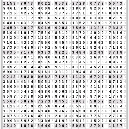
1
1
5
3
8
7
0
4
3
7
8
0
2
1
3
9
5
3
2
5
2
7
2
8
1
0
7
7
2
9
5
0
4
3
7
9
4
6
1
7
9
9
0
5
5
4
0
0
8
8
4
9
6
6
3
1
8
6
8
5
8
2
0
7
7
6
0
1
4
5
1
7
1
6
7
4
2
2
5
7
9
9
8
4
3
1
8
7
9
7
4
7
5
1
6
0
1
2
4
6
8
0
3
3
6
1
1
2
8
1
6
1
0
7
7
9
5
3
6
9
5
7
3
5
8
3
8
6
9
6
6
3
8
3
2
8
2
0
9
9
0
4
8
1
9
4
3
8
7
6
0
3
5
9
5
0
5
5
7
3
1
3
5
2
7
7
3
9
9
9
7
9
7
2
9
4
4
5
9
5
9
8
9
7
7
5
0
1
6
7
9
2
8
3
2
7
5
6
0
6
1
3
3
5
8
7
8
3
2
5
5
1
9
4
4
1
0
1
7
8
7
5
3
0
3
8
6
1
9
1
5
3
7
2
9
4
0
2
9
2
7
6
1
6
7
2
3
3
9
3
0
9
5
7
3
1
1
2
4
6
5
6
2
9
2
8
1
7
4
2
6
4
2
0
2
3
9
9
4
4
7
1
0
1
1
4
2
6
2
8
7
5
6
0
6
9
4
5
4
9
5
0
1
0
1
2
9
4
3
7
8
5
6
1
7
2
7
3
9
3
4
4
2
0
2
3
7
6
2
8
5
4
4
9
4
1
6
0
1
1
9
2
4
8
3
7
1
1
0
1
8
8
3
5
8
7
1
7
6
4
6
3
3
3
6
9
2
2
5
7
3
4
8
4
3
2
2
4
3
7
3
7
1
8
9
9
2
0
6
6
8
8
4
1
5
8
9
4
0
4
6
1
2
1
3
0
3
0
5
5
1
6
8
4
3
4
8
3
8
2
7
2
0
0
0
1
2
2
7
9
8
5
3
5
8
0
9
7
4
2
5
1
4
5
9
2
1
7
6
4
0
9
2
7
9
6
8
5
2
7
5
0
0
4
4
4
9
4
5
9
9
5
1
6
7
3
3
7
1
8
4
5
2
1
3
0
6
3
8
2
6
9
0
0
0
1
7
7
0
7
5
1
6
1
7
3
8
1
9
1
2
9
4
4
8
8
1
2
2
4
6
9
4
2
6
9
2
1
3
4
5
0
3
0
3
0
6
8
2
1
7
1
2
6
8
1
1
4
0
4
6
7
2
7
9
8
0
1
2
3
3
6
8
1
9
4
3
4
4
8
5
9
5
1
6
2
2
3
7
1
9
6
8
0
8
2
2
4
9
4
8
7
1
3
4
6
6
0
9
9
6
5
3
6
9
8
9
1
0
1
5
2
8
2
1
2
3
7
0
7
4
1
1
7
8
2
3
8
0
8
3
6
7
5
3
0
4
7
2
9
4
8
8
0
8
0
0
6
3
9
2
1
9
4
4
3
7
0
7
7
4
7
0
0
0
9
5
9
7
7
0
3
8
8
7
5
1
9
9
9
8
7
6
8
5
1
7
9
6
6
8
7
9
0
9
1
7
7
8
6
5
5
6
7
4
6
0
2
6
8
7
2
7
3
1
0
4
5
6
2
7
9
6
3
9
5
8
5
2
7
2
7
5
5
1
6
1
1
3
4
0
7
0
9
9
2
5
5
8
4
8
7
4
5
9
6
5
9
3
3
0
9
3
8
2
5
1
8
4
3
1
3
1
1
2
2
0
2
8
1
6
1
4
8
3
9
9
6
2
8
3
6
5
9
5
8
2
1
5
6
1
4
4
2
6
4
8
7
5
3
9
7
4
6
1
4
9
1
1
2
2
4
1
3
4
0
9
4
0
4
7
7
6
0
6
2
7
2
6
8
1
9
9
8
8
5
9
5
2
7
3
3
8
6
5
4
1
9
8
8
6
5
1
3
4
1
5
2
2
4
6
4
2
9
2
4
0
1
0
1
1
8
2
6
8
3
6
4
9
4
4
9
9
0
9
5
0
8
5
4
2
7
0
1
1
1
1
8
7
6