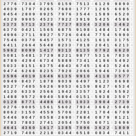
2
7
7
6
4
7
3
0
4
4
3
7
9
5
5
0
1
5
9
5
7
5
1
3
4
6
1
2
9
2
9
8
9
0
9
4
0
3
9
3
1
7
0
7
7
0
2
6
5
2
7
6
8
0
8
1
7
7
7
5
1
2
6
5
2
6
0
8
5
4
8
4
5
4
9
2
8
0
9
9
0
9
2
5
7
7
9
7
6
4
3
5
4
4
8
1
5
8
9
8
6
5
2
0
2
4
3
2
9
2
9
9
0
5
5
4
5
2
3
5
7
9
2
2
4
3
9
1
9
1
5
4
2
5
7
4
5
8
6
5
3
3
7
3
1
5
7
1
3
4
2
3
7
6
4
7
7
2
7
9
8
3
0
4
4
3
2
0
6
6
3
4
6
2
8
6
3
7
0
7
0
4
2
1
3
1
5
6
5
2
6
8
7
5
3
9
1
9
8
8
1
4
8
4
3
1
7
4
6
1
4
9
9
6
6
2
7
1
1
2
9
8
2
7
9
5
7
2
6
8
0
4
6
4
1
7
7
5
4
9
5
9
9
0
9
7
5
4
6
1
0
3
7
0
7
6
4
5
7
3
1
5
7
1
8
4
1
2
5
7
1
6
1
0
1
3
1
7
5
3
6
4
1
1
2
2
6
6
4
1
5
6
4
8
3
8
2
3
3
6
7
0
1
8
9
2
0
4
1
5
6
2
1
3
4
5
9
6
2
8
8
0
9
9
9
1
4
1
7
8
9
3
1
3
4
8
1
3
5
8
0
7
9
2
2
6
6
2
0
2
5
0
8
1
9
5
4
8
1
9
3
7
2
9
2
8
2
2
1
3
9
8
7
7
5
5
3
1
6
7
7
8
3
0
3
8
7
8
9
8
4
2
9
4
4
6
7
3
4
7
5
8
8
9
8
7
3
4
1
5
4
1
9
6
6
5
4
9
2
2
5
0
3
3
6
8
1
5
1
6
6
3
7
5
3
4
8
4
3
7
6
7
4
5
9
1
6
4
3
7
5
2
4
6
1
9
4
7
4
2
6
2
6
8
5
8
2
3
5
8
7
9
2
0
2
2
0
6
6
3
5
9
4
6
1
7
3
6
0
6
3
5
9
6
6
4
0
1
9
1
1
6
4
6
1
6
1
3
5
8
9
9
1
0
1
4
1
1
8
9
3
5
7
7
5
0
9
4
9
4
8
4
3
7
1
1
8
7
8
6
9
0
3
9
3
6
4
9
7
7
9
1
2
3
5
0
6
9
8
8
9
3
2
7
9
7
4
0
5
5
5
6
2
6
8
9
0
5
3
8
6
1
5
9
5
8
6
2
7
9
6
5
3
4
7
4
1
2
0
2
6
3
3
9
3
2
5
6
6
3
1
9
4
2
6
3
3
5
7
3
1
9
2
4
6
5
5
9
2
2
1
4
8
8
7
9
5
7
2
9
9
9
4
0
4
5
8
9
4
4
0
1
5
1
6
5
9
3
8
2
3
5
0
7
7
0
1
2
8
1
8
7
7
1
8
4
4
8
6
5
4
1
0
1
1
1
0
3
3
6
3
9
0
4
4
2
7
3
9
3
0
2
7
6
4
9
0
0
5
5
1
5
6
1
7
5
6
0
2
2
7
9
3
4
7
3
6
6
2
8
5
0
4
0
4
8
0
6
2
8
3
1
5
0
5
4
5
5
9
5
5
7
0
6
6
2
2
8
1
9
1
7
0
4
4
6
7
0
9
9
5
4
4
6
1
9
0
4
7
2
0
5
5
8
4
2
6
9
0
9
7
6
8
4
3
0
8
7
9
7
8
1
2
1
3
7
7
8
3
2
7
8
0
3
3
2
7
4
1
5
2
0
5
4
9
5
7
5
0
5
6
0
7
1
8
3
6
9
6
6
4
6
4
1
5
4
3
6
0
6
1
6
1
7
8
1
3
8
5
4
7
0
9
6
6
3
6
2
2
4
1
8
0
9
9
2
7
1
9
1
7
4
0
6
6
2
2
1
8
9
0
3
4
4
8
6
5
1
8
9
0
8
3
4
7
7
4
1
1
2