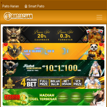
Paito Harian
🤖 Smart Paito