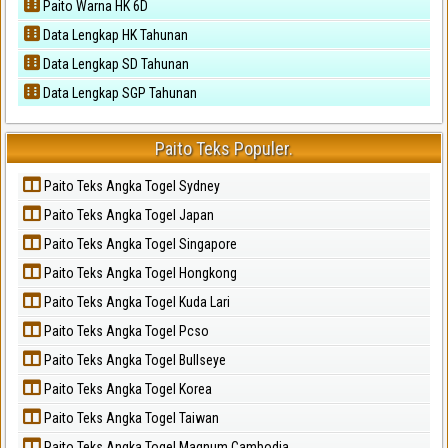
Paito Warna HK 6D
Data Lengkap HK Tahunan
Data Lengkap SD Tahunan
Data Lengkap SGP Tahunan
Paito Teks Populer.
Paito Teks Angka Togel Sydney
Paito Teks Angka Togel Japan
Paito Teks Angka Togel Singapore
Paito Teks Angka Togel Hongkong
Paito Teks Angka Togel Kuda Lari
Paito Teks Angka Togel Pcso
Paito Teks Angka Togel Bullseye
Paito Teks Angka Togel Korea
Paito Teks Angka Togel Taiwan
Paito Teks Angka Togel Magnum Cambodia