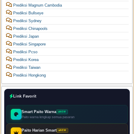
Prediksi Magnum Cambodia
Prediksi Bullseye
Prediksi Sydney
Prediksi Chinapools
Prediksi Japan
Prediksi Singapore
Prediksi Pcso
Prediksi Korea
Prediksi Taiwan
Prediksi Hongkong
Link Favorit
Smart Paito Warna
NEW
Paito warna lengkap semua pasaran
Paito Harian Smart
NEW