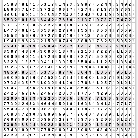
5
5
8
8
7
8
1
4
1
5
6
3
1
7
8
1
4
2
3
5
3
9
9
7
7
5
2
4
4
8
3
4
9
2
2
1
5
6
6
3
7
1
7
3
1
3
7
2
2
4
0
6
1
7
8
4
2
7
4
2
8
1
3
7
1
3
7
6
3
9
4
6
3
1
4
9
0
0
1
1
0
4
3
5
8
7
5
3
2
5
0
8
4
3
7
8
3
1
9
1
0
1
6
2
8
6
5
3
2
5
0
1
5
3
8
6
4
4
2
6
7
6
7
0
7
9
1
3
7
1
0
7
3
7
1
7
4
7
2
9
3
7
1
6
7
7
0
6
0
6
3
4
2
7
9
8
0
7
8
6
2
7
5
0
5
8
2
6
2
8
8
7
5
3
8
1
4
7
6
4
6
1
7
1
8
0
5
3
9
3
2
7
9
0
9
1
5
5
4
9
8
5
6
4
1
7
0
5
9
5
0
5
5
2
7
5
6
7
0
7
9
7
2
7
9
8
7
4
0
4
9
7
1
3
4
7
5
7
4
2
6
7
8
4
3
1
9
4
1
5
9
6
4
3
7
2
1
5
0
5
0
7
3
9
3
3
8
8
8
7
7
6
2
5
7
5
0
5
2
7
7
2
4
1
5
8
6
3
9
3
5
9
8
9
8
7
2
8
2
1
1
4
1
7
8
4
3
6
6
3
3
4
1
7
8
8
5
9
7
7
4
8
8
6
5
3
0
9
6
6
1
8
7
9
7
2
1
1
0
1
7
2
2
7
9
1
1
0
8
8
8
6
0
9
9
4
0
4
1
5
1
7
2
4
6
0
4
2
9
2
8
2
7
7
5
5
0
9
0
9
8
3
7
9
7
6
2
2
8
1
1
3
5
7
3
0
4
1
1
2
3
0
0
5
5
6
5
0
4
4
1
1
2
5
7
1
8
6
4
1
8
5
2
5
7
5
0
4
7
2
2
7
4
3
7
6
2
7
9
7
0
1
9
4
4
8
4
4
3
7
6
1
0
4
4
4
8
5
9
5
8
6
0
7
7
6
3
7
5
3
8
7
4
6
1
0
6
4
4
8
1
0
6
7
4
9
5
1
5
6
5
6
3
9
3
5
7
6
6
3
7
4
5
3
8
1
7
6
4
1
6
9
4
8
3
1
5
3
7
1
9
1
0
3
3
9
7
3
3
6
3
5
7
7
5
1
0
3
2
5
4
1
9
0
9
2
7
9
6
6
1
2
5
7
3
9
1
2
1
3
6
0
4
7
2
1
9
5
6
2
6
1
5
1
6
6
6
4
8
3
3
5
0
3
3
5
1
0
3
3
3
6
4
6
1
2
4
2
5
7
6
7
1
6
7
2
4
6
7
4
2
0
6
3
9
1
7
7
6
4
4
2
9
5
5
6
0
5
0
5
6
1
0
9
9
2
3
1
8
9
3
2
2
0
2
7
9
9
5
5
2
5
7
8
6
7
1
3
6
9
3
0
7
5
3
7
7
3
0
3
2
4
5
3
8
4
6
4
4
8
5
0
1
8
9
1
6
3
6
9
8
4
1
3
4
7
7
1
7
8
5
5
4
9
4
7
8
6
0
6
9
8
7
8
6
1
6
3
8
2
4
1
8
7
6
0
7
2
6
8
2
8
9
0
9
6
0
9
0
9
7
2
3
0
3
3
8
0
9
9
6
9
6
7
4
2
6
4
0
4
8
7
8
9
8
1
8
5
7
3
7
6
9
8
8
0
9
8
3
2
0
8
5
7
3
2
3
2
7
9
6
8
7
5
3
3
2
9
6
6
6
1
2
7
9
7
3
9
5
5
3
8
4
4
8
6
0
2
3
5
8
6
0
3
3
0
1
2
0
2
1
2
4
7
2
9
4
2
5
7
5
7
4
8
3
0
9
8
7
6
7
7
8
7
6
6
9
8
4
3
5
0
6
6
3
4
3
4
0
4
3
8
6
3
9
9
4
2
8
1
3
6
3
7
1
6
0
2
4
6
8
5
5
9
5
6
2
7
6
4
1
3
8
6
5
4
6
9
0
9