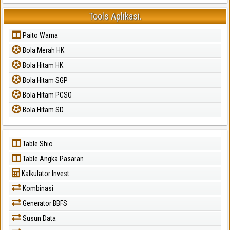
Tools Aplikasi.
Paito Warna
Bola Merah HK
Bola Hitam HK
Bola Hitam SGP
Bola Hitam PCSO
Bola Hitam SD
Table Shio
Table Angka Pasaran
Kalkulator Invest
Kombinasi
Generator BBFS
Susun Data