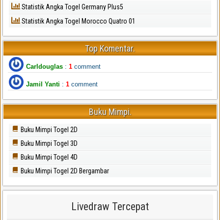
Statistik Angka Togel Germany Plus5
Statistik Angka Togel Morocco Quatro 01
Top Komentar.
Carldouglas
:
1
comment
Jamil Yanti
:
1
comment
Buku Mimpi.
Buku Mimpi Togel 2D
Buku Mimpi Togel 3D
Buku Mimpi Togel 4D
Buku Mimpi Togel 2D Bergambar
Livedraw Tercepat