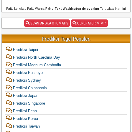
Paito Lengkap Paito Warna
Paito Text Washington dc evening
Terupdate Hari ini
SCAN ANGKA OTOMATIS
GENERATOR MIMPI
Prediksi Togel Populer.
Prediksi Taipei
Prediksi North Carolina Day
Prediksi Magnum Cambodia
Prediksi Bullseye
Prediksi Sydney
Prediksi Chinapools
Prediksi Japan
Prediksi Singapore
Prediksi Pcso
Prediksi Korea
Prediksi Taiwan