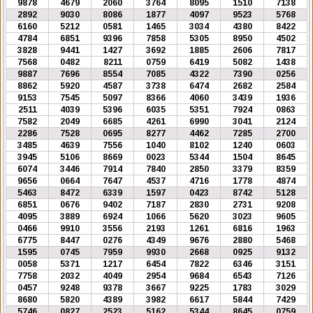
9878
4679
2060
3764
8095
1510
7138
2892
9030
8086
1877
4097
9523
5768
6160
5212
0581
1465
3034
4380
8422
4784
6851
9396
7858
5305
8950
4502
3828
9441
1427
3692
1885
2606
7817
7568
0482
8211
0759
6419
5082
1438
9887
7696
8554
7085
4322
7390
0256
8862
5920
4587
3738
6474
2682
2584
9153
7545
5097
8366
4060
3439
1936
2511
4039
5396
6035
5351
7924
0863
7582
2049
6685
4261
6990
3041
2124
2286
7528
0695
8277
4462
7285
2700
3485
4639
7556
1040
8102
1240
0603
3945
5106
8669
0023
5344
1504
8645
6074
3446
7914
7840
2850
3379
8359
9656
0664
7647
4537
4716
1778
4874
5463
8472
6339
1597
0423
8742
5128
6851
0676
9402
7187
2830
2731
9208
4095
3889
6924
1066
5620
3023
9605
0466
9910
3556
2193
1261
6816
1963
6775
8447
0276
4349
9676
2880
5468
1595
0745
7959
9930
2668
0925
9132
0058
5371
1217
6454
7822
6346
3151
7758
2032
4049
2954
9684
6543
7126
0457
9248
9378
3667
9225
1783
3029
8680
5820
4389
3982
6617
5844
7429
5746
0827
2523
5162
5344
8645
0759