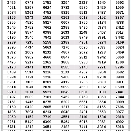
3426
0748
1751
8394
3237
1640
5592
4021
5297
0624
8783
9570
3429
1050
2074
5361
4752
9819
9513
8487
9671
9166
5343
1552
0161
6018
0152
3367
0855
4520
5817
0607
1750
2174
4788
3545
3752
7662
1399
8490
6374
2412
4169
8574
0389
2633
1148
5407
8013
6196
3546
7841
2013
8749
9391
3442
2289
7235
5158
2389
4951
6274
0169
2895
4734
5063
7170
0096
7033
6024
9832
1069
8131
4867
2072
1238
5469
3076
9962
4660
0847
2811
3942
5060
4476
9217
1362
3868
5980
4319
1300
2170
4341
8339
0585
2140
7271
3796
0489
5534
9226
1133
4257
8964
0682
5994
7723
1216
9468
5721
3204
8900
6961
7305
0281
4312
7206
9630
8911
5514
7843
2870
5099
4668
4802
3589
9218
2073
5521
8649
0603
0188
7441
8497
6089
7181
9462
0759
4858
7844
2153
1436
0275
6202
6651
8554
8909
0169
0320
2605
1217
9024
3155
7606
1305
7893
6213
8038
2481
0658
8977
2059
1152
7719
4551
2110
1584
2818
9261
5149
6399
5464
6916
0863
4902
6731
1212
3051
2182
7441
3034
5018