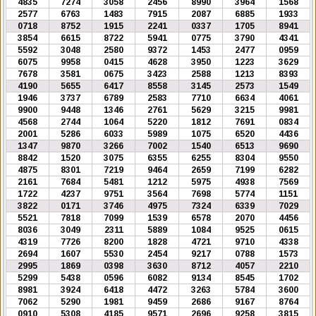
4835
7274
3058
2456
8990
3964
1568
2577
6763
1483
7915
2087
6885
1933
0718
8752
1915
2241
0337
1705
8941
3854
6615
8722
5941
0775
3790
4341
5592
3048
2580
9372
1453
2477
0959
6075
9958
0415
4628
3950
1223
3629
7678
3581
0675
3423
2588
1213
8393
4190
5655
6417
8558
3145
2573
1549
1946
3737
6789
2583
7710
6634
4061
9900
9448
1346
2761
5629
3215
9981
4568
2744
1064
5220
1812
7691
0834
2001
5286
6033
5989
1075
6520
4436
1347
9870
3266
7002
1540
6513
9690
8842
1520
3075
6355
6255
8304
9550
4875
8301
7219
9464
2659
7199
6282
2161
7684
5481
1212
5975
4938
7569
1722
4237
9751
3564
7698
5774
1151
3822
0171
3746
4975
7324
6339
7029
5521
7818
7099
1539
6578
2070
4456
8036
3049
2311
5889
1084
9525
0615
4319
7726
8200
1828
4721
9710
4338
2694
1607
5530
2454
9217
0788
1573
2995
1869
0398
3630
8712
4057
2210
5299
5438
0596
6082
9134
8545
1702
8981
3924
6418
4472
3263
5784
3600
7062
5290
1981
9459
2686
9167
8764
0910
5308
4185
9571
2696
9258
3815