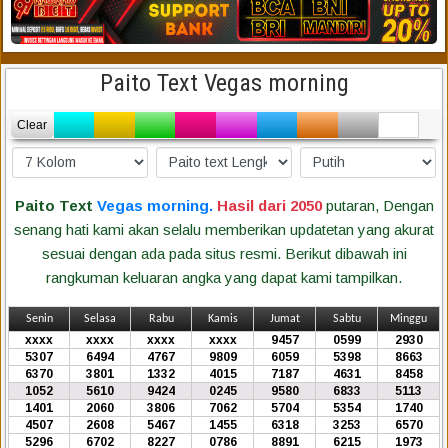
Paito Text Vegas morning
Clear
Paito Text
Vegas morning.
Hasil dari 2050
putaran, Dengan
senang hati kami akan selalu memberikan updatetan yang akurat
sesuai dengan ada pada situs resmi. Berikut dibawah ini
rangkuman keluaran angka yang dapat kami tampilkan.
Senin
Selasa
Rabu
Kamis
Jumat
Sabtu
Minggu
xxxx
xxxx
xxxx
xxxx
9457
0599
2930
5307
6494
4767
9809
6059
5398
8663
6370
3801
1332
4015
7187
4631
8458
1052
5610
9424
0245
9580
6833
5113
1401
2060
3806
7062
5704
5354
1740
4507
2608
5467
1455
6318
3253
6570
5296
6702
8227
0786
8891
6215
1973