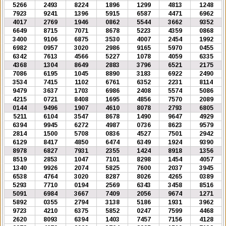
5266
2493
8224
1896
1299
4813
1248
7923
9241
1396
5915
6587
4471
6962
4017
2769
1946
0862
5544
3662
9352
6649
8715
7071
8678
5223
4359
0868
3400
9106
6875
3530
4007
2454
1992
6982
0957
3020
2986
9165
5970
0455
6342
7613
4566
5227
1078
4059
6335
4368
1304
8649
2883
3796
6521
2175
7086
6195
1045
8890
3183
6922
2490
3534
7415
1102
6761
6352
2231
8114
9479
3637
1703
6986
2408
5574
5086
4215
0721
8408
1695
4856
7570
2089
0144
9496
1907
4610
8078
2793
6805
5211
6104
3547
8678
1490
9647
4929
6394
9945
6272
4987
0736
8623
9579
2814
1500
5708
0836
4527
7501
2942
6129
8417
4850
6474
6349
1924
9390
8978
6827
7931
2355
1424
8918
1356
8519
2853
1047
7101
8298
1454
4057
1340
9926
2074
5825
7600
2037
3945
6538
4764
3020
8287
8026
4265
0389
5293
7710
0194
2569
6343
3458
8516
5091
6984
3667
7409
2056
9674
1271
5892
0355
2794
3138
5186
1931
3962
9723
4210
6375
5852
0247
7599
4468
2620
8093
6394
1403
7457
7156
4128