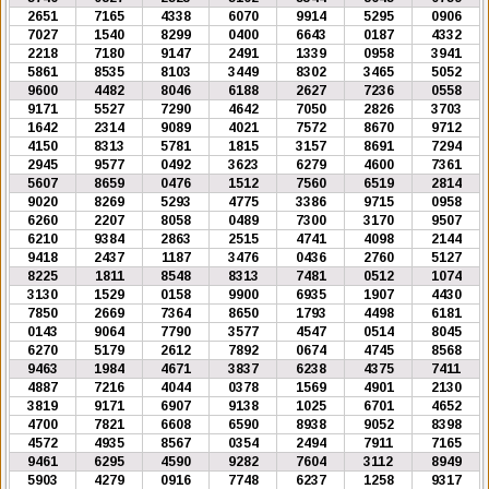
2651
7165
4338
6070
9914
5295
0906
7027
1540
8299
0400
6643
0187
4332
2218
7180
9147
2491
1339
0958
3941
5861
8535
8103
3449
8302
3465
5052
9600
4482
8046
6188
2627
7236
0558
9171
5527
7290
4642
7050
2826
3703
1642
2314
9089
4021
7572
8670
9712
4150
8313
5781
1815
3157
8691
7294
2945
9577
0492
3623
6279
4600
7361
5607
8659
0476
1512
7560
6519
2814
9020
8269
5293
4775
3386
9715
0958
6260
2207
8058
0489
7300
3170
9507
6210
9384
2863
2515
4741
4098
2144
9418
2437
1187
3476
0436
2760
5127
8225
1811
8548
8313
7481
0512
1074
3130
1529
0158
9900
6935
1907
4430
7850
2669
7364
8650
1793
4498
6181
0143
9064
7790
3577
4547
0514
8045
6270
5179
2612
7892
0674
4745
8568
9463
1984
4671
3837
6238
4375
7411
4887
7216
4044
0378
1569
4901
2130
3819
9171
6907
9138
1025
6701
4652
4700
7821
6608
6590
8938
9052
8398
4572
4935
8567
0354
2494
7911
7165
9461
6295
4590
9282
7604
3112
8949
5903
4279
0916
7748
6237
1258
9317