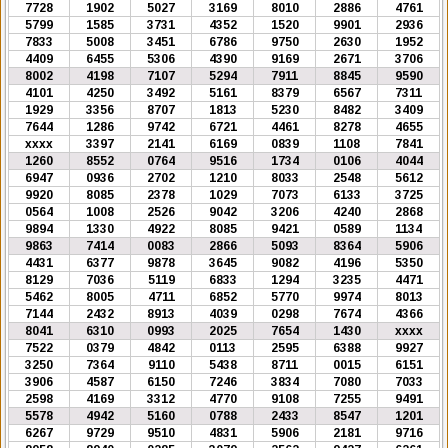
7728
1902
5027
3169
8010
2886
4761
5799
1585
3731
4352
1520
9901
2936
7833
5008
3451
6786
9750
2630
1952
4409
6455
5306
4390
9169
2671
3706
8002
4198
7107
5294
7911
8845
9590
4101
4250
3492
5161
8379
6567
7311
1929
3356
8707
1813
5230
8482
3409
7644
1286
9742
6721
4461
8278
4655
xxxx
3397
2141
6169
0839
1108
7841
1260
8552
0764
9516
1734
0106
4044
6947
0936
2702
1210
8033
2548
5612
9920
8085
2378
1029
7073
6133
3725
0564
1008
2526
9042
3206
4240
2868
9894
1330
4922
8085
9421
0589
1134
9863
7414
0083
2866
5093
8364
5906
4431
6377
9878
3645
9082
4196
5350
8129
7036
5119
6833
1294
3235
4471
5462
8005
4711
6852
5770
9974
8013
7144
2432
8913
4039
0298
7674
4366
8041
6310
0993
2025
7654
1430
xxxx
7522
0379
4842
0113
2595
6388
9927
3250
7364
9110
5438
8711
0015
6151
3906
4587
6150
7246
3834
7080
7033
2598
4169
3312
4770
9108
7255
9491
5578
4942
5160
0788
2433
8547
1201
6267
9729
9510
4831
5906
2181
9716