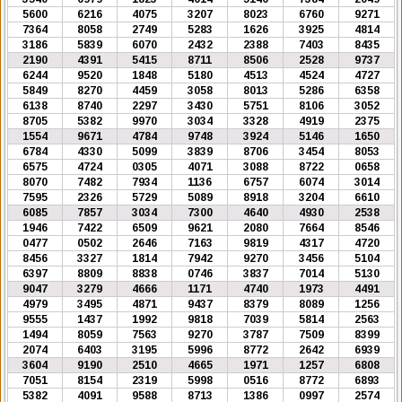
5600
6216
4075
3207
8023
6760
9271
7364
8058
2749
5283
1626
3925
4814
3186
5839
6070
2432
2388
7403
8435
2190
4391
5415
8711
8506
2528
9737
6244
9520
1848
5180
4513
4524
4727
5849
8270
4459
3058
8013
5286
6358
6138
8740
2297
3430
5751
8106
3052
8705
5382
9970
3034
3328
4919
2375
1554
9671
4784
9748
3924
5146
1650
6784
4330
5099
3839
8706
3454
8053
6575
4724
0305
4071
3088
8722
0658
8070
7482
7934
1136
6757
6074
3014
7595
2326
5729
5089
8918
3204
6610
6085
7857
3034
7300
4640
4930
2538
1946
7422
6509
9621
2080
7664
8546
0477
0502
2646
7163
9819
4317
4720
8456
3327
1814
7942
9270
3456
5104
6397
8809
8838
0746
3837
7014
5130
9047
3279
4666
1171
4740
1973
4491
4979
3495
4871
9437
8379
8089
1256
9555
1437
1992
9818
7039
5814
2563
1494
8059
7563
9270
3787
7509
8399
2074
6403
3195
5996
8772
2642
6939
3604
9190
2510
4665
1971
1257
6808
7051
8154
2319
5998
0516
8772
6893
5382
4091
9588
8713
1386
0997
2574