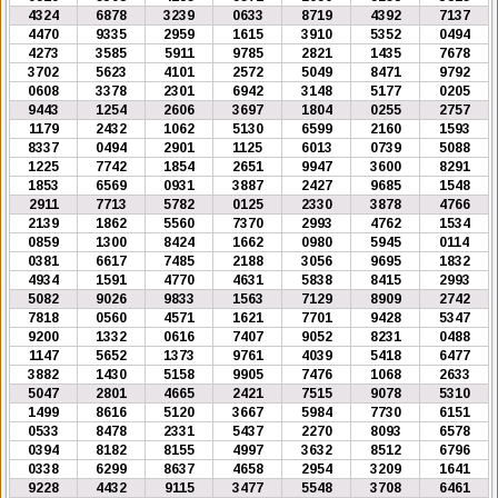
4324
6878
3239
0633
8719
4392
7137
4470
9335
2959
1615
3910
5352
0494
4273
3585
5911
9785
2821
1435
7678
3702
5623
4101
2572
5049
8471
9792
0608
3378
2301
6942
3148
5177
0205
9443
1254
2606
3697
1804
0255
2757
1179
2432
1062
5130
6599
2160
1593
8337
0494
2901
1125
6013
0739
5088
1225
7742
1854
2651
9947
3600
8291
1853
6569
0931
3887
2427
9685
1548
2911
7713
5782
0125
2330
3878
4766
2139
1862
5560
7370
2993
4762
1534
0859
1300
8424
1662
0980
5945
0114
0381
6617
7485
2188
3056
9695
1832
4934
1591
4770
4631
5838
8415
2993
5082
9026
9833
1563
7129
8909
2742
7818
0560
4571
1621
7701
9428
5347
9200
1332
0616
7407
9052
8231
0488
1147
5652
1373
9761
4039
5418
6477
3882
1430
5158
9905
7476
1068
2633
5047
2801
4665
2421
7515
9078
5310
1499
8616
5120
3667
5984
7730
6151
0533
8478
2331
5437
2270
8093
6578
0394
8182
8155
4997
3632
8512
6796
0338
6299
8637
4658
2954
3209
1641
9228
4432
9115
3477
5548
3708
6461