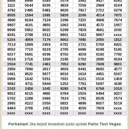
8958
8940
0285
3079
2562
9427
6261
1113
5644
6305
4638
7356
2969
0104
4782
3495
5481
9020
7917
3732
0279
8555
1594
1093
5838
2306
4314
7873
4990
8194
7138
2296
7233
4908
7674
8807
4101
4855
1062
3841
4373
1057
8690
5952
8023
5299
7838
4661
2303
8381
2798
3512
8801
7422
9067
xxxx
5236
4059
7176
9002
7093
2055
1813
7314
1889
3936
6753
2721
5700
6921
8552
7710
9138
2705
6096
6388
5191
6337
5681
0396
8702
4338
0192
7703
0524
3716
1500
2195
3702
2895
9194
3504
7741
2461
7052
9293
7609
9833
2950
7090
2617
4036
8441
9692
4377
3661
8523
5877
8010
1610
4451
5307
0956
1642
5251
7033
6221
3516
1439
9082
9711
5944
1252
7761
5097
4195
3302
2458
1043
9280
5478
6769
3010
9032
6315
4993
0784
3536
0494
9237
5702
1288
3680
7624
1791
8528
3574
2865
0132
3550
0833
4890
8037
5319
9464
2706
2411
5159
4350
7039
xxxx
xxxx
xxxx
xxxx
xxxx
xxxx
xxxx
xxxx
Perhatian!
Jika terjadi kesalahan pada update
Paito Text Vegas