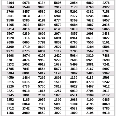
2194
9678
6134
5605
3054
6862
4276
0604
2549
9085
2919
7178
0760
4927
3706
8457
9589
4023
5292
0382
7158
9531
1814
4335
6943
2377
5245
6861
3596
8380
6193
0774
8309
7632
9057
1465
4633
5504
9572
6684
4887
3035
8414
4016
0325
6140
1038
7202
5065
2507
9239
8602
2974
4857
1693
3438
1928
0116
6744
6891
8961
8633
1827
7680
0605
3793
9853
0765
7556
5101
3360
1719
8608
2527
5853
4384
0506
3973
6775
6853
1319
2795
7567
6793
1698
8974
6107
2420
5084
3819
7488
5781
4876
9959
9273
2686
0923
2698
5232
1052
0919
1637
5499
2881
7241
3785
7843
8554
5677
4818
2167
8097
6484
6891
5812
1176
7802
2485
9967
4059
1484
7266
2801
1169
6115
1593
8215
5335
4966
1515
8895
3778
9242
2120
6736
5750
3818
9627
8467
7612
0221
6618
1816
1257
0019
2796
4013
6945
7891
2163
1875
6531
2399
6137
6252
1185
2952
1302
2088
4100
0485
5030
8064
7110
5090
1384
4195
3869
9712
2342
7072
3600
6533
6095
9785
1456
3089
8559
4020
1809
2195
6018