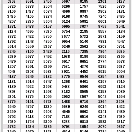
0353
9591
2456
5697
8185
1361
6137
5720
6878
2504
6296
1757
7526
5770
8106
1437
6074
4696
9887
3802
6181
3435
4105
8274
9198
0745
7240
8485
4207
2830
5604
0124
5081
6601
0949
1871
9478
0157
0995
3037
8759
3541
2134
4695
7530
0754
2185
9557
0184
8872
7422
5750
3677
5732
2971
0159
1792
2148
4850
9954
5140
7881
4547
5614
0559
5367
0246
2562
6208
0751
8245
7160
3429
2116
7285
4864
9535
2639
5977
7492
1938
8189
2996
7365
0479
6727
5075
6917
9651
3774
9578
1207
8591
6399
7531
4370
9185
6637
4043
6308
9583
3921
4453
6915
9004
4187
9246
5182
3775
9546
0254
1483
1181
2614
6747
1268
6401
0197
7610
8189
4922
3698
0433
5860
6993
2124
4893
9874
1598
3182
8595
0158
7089
5301
8775
1095
2952
3597
5042
1654
8775
9161
6723
1488
6719
1864
3203
6540
4757
1330
5639
6249
9014
1422
3259
6913
9608
4645
0963
9141
7489
9792
3118
0797
7183
6516
0348
7930
7930
1724
5309
8233
9818
1583
6317
5782
1234
2386
9793
3954
2070
9867
3540
6979
1823
4614
5146
7384
2049