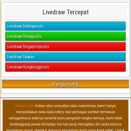
Livedraw Tercepat
Livedraw Sidneypools
Livedraw Chinapools
Livedraw Singaporepools
Livedraw Taiwan
Livedraw Hongkongpools
Pengunjung
Radja Cuan
bukan situs perjudian atau sejenisnya, kami hanya
menyediakan data-data lottery dari perbagai sumber termasuk
sebagaimana adanya beserta tools pengolah angka lainnya, kami tidak
bertanggung jawab terhadap hal-hal yang merugikan diri anda karena
kesalahan result, prediksi ataupun kesalahan tools yang kami miliki. Untuk