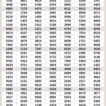
3391
4833
9610
8018
3212
0204
2297
4598
4361
5780
3976
9950
5192
0435
0955
7278
0474
3357
6311
9515
2538
0732
1784
6093
2991
4246
8508
8171
9219
0559
1456
2598
5090
7357
6252
3195
3435
0612
9614
4760
5259
6894
5166
8391
1412
3188
2698
7463
3199
9262
2176
3231
5865
6784
0415
8393
9674
9107
4425
5682
2938
7530
8518
2566
4403
1372
0380
7750
0992
0703
5394
4976
9816
9215
9049
3731
5953
7800
0570
8272
4304
6828
6730
9508
1846
3120
7297
5541
8393
0530
2626
8522
0161
7905
0458
1572
3685
9746
0525
2574
4941
5712
3256
8392
1148
8762
0412
0373
2029
7400
5464
1402
8644
9733
2694
4038
5367
9370
1413
3608
7702
2395
3489
4090
8381
6952
0724
2698
0311
5547
6899
0881
6414
3034
5920
7535
9905
0774
1823
4562
9041
3121
5800
0448
2646
2117
9149
9202
3603
9616
4180
3134
2787
5438
5692
7031
8243
3044
5909
9667
7030
7884
5811
6826
1852
1398
8370
4677
4227
5241
9065
8803
5054
9186
6176
0604
9309
5658
2133
2302
6807
3906
4150
8521
2249
5474
7392
5024
2773