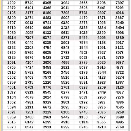
4202
5740
8305
3984
2665
3296
7897
2872
6101
4368
3911
2606
5443
5203
0105
2177
8180
7208
5723
9897
4016
6309
3274
8483
8002
4470
1871
3667
9707
0013
0741
0320
2276
1926
5240
6719
9610
9986
3432
8355
6334
5494
6089
4095
0133
9611
1035
3320
8908
5114
7307
9374
9271
5452
2995
8389
7298
0449
0335
3901
7574
2168
5017
6322
3302
4754
6848
1544
1951
3121
9820
5769
0935
3788
4503
7527
8073
7325
9676
5428
1713
9093
8571
6780
1091
4104
2930
4699
2775
5020
9637
0705
7424
8458
2921
5087
3915
4373
0310
5792
9169
3456
6179
8544
8722
0602
9409
7573
5516
9261
4128
6274
0859
1735
1220
5526
9591
1928
1887
4051
0703
9776
1761
0828
2209
8126
1537
6913
0545
0277
1471
2449
4037
3104
4678
2014
6798
8683
2950
7276
1062
4981
9329
3803
6392
0933
4886
5694
2131
6672
1695
3890
8736
4585
7073
7251
3219
6100
9445
7535
8268
5869
1406
2963
9442
3360
6477
8698
7616
6349
6295
4930
0134
3655
4995
8870
0547
2913
8299
6245
4210
7368