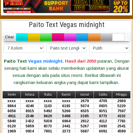
Paito Text Vegas midnight
Clear
Paito Text
Vegas midnight.
Hasil dari 2050
putaran, Dengan
senang hati kami akan selalu memberikan updatetan yang akurat
sesuai dengan ada pada situs resmi. Berikut dibawah ini
rangkuman keluaran angka yang dapat kami tampilkan.
Senin
Selasa
Rabu
Kamis
Jumat
Sabtu
Minggu
xxxx
xxxx
xxxx
xxxx
2679
4705
2969
8864
4240
1103
6193
5074
0935
5220
6056
8915
5492
5266
6535
9351
7597
4911
2346
8620
5498
3385
9773
4153
5840
3432
5038
6964
2812
4112
7783
0120
5859
8373
2441
5267
3693
2541
1969
0934
7801
2372
5687
6091
4589