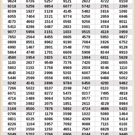
9624
0736
5257
9121
2632
4722
0159
6318
5256
0854
6077
5742
2761
2260
8309
1927
3138
4145
5482
3816
1093
6055
7404
3321
9774
5250
2959
6946
4373
4692
1514
0593
9256
3684
8011
5413
8286
0487
2833
3001
4738
1408
9077
5956
3151
1033
0515
4119
3959
7653
2564
8455
0605
4579
5953
9827
0809
8551
8962
9190
7084
3826
6752
6993
1467
2801
3548
7703
4498
9128
5864
4740
1701
6609
5908
8344
8910
4580
3954
3835
6173
1994
6811
5828
1103
2637
9549
7376
7420
2083
6055
5802
3153
3758
8969
2038
9346
1110
4643
3622
3996
5303
6007
2964
9520
5440
2599
0558
6951
3065
9488
5052
0242
4341
3896
9784
6450
4293
9462
7266
5022
9107
2398
7427
0133
7030
6071
1592
8272
5473
0337
7495
4818
4716
3489
9064
5250
0577
8733
2241
4070
3882
2075
1851
2613
4328
8984
3169
8500
7876
5892
4724
4686
5423
0706
2537
1179
3598
1022
5080
1464
0831
6325
6086
5962
4209
7618
5414
8226
1104
3957
7092
9088
7115
0103
4707
3550
1353
4651
7587
6828
9123
5049
5702
2766
6906
6244
1343
9440