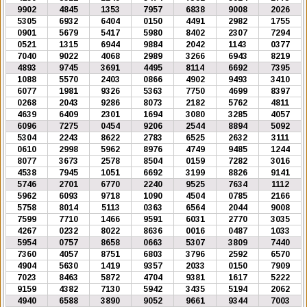
9902
4845
1353
7957
6838
9008
2026
5305
6932
6404
0150
4491
2982
1755
0901
5679
5417
5980
8402
2307
7294
0521
1315
6944
9884
2042
1143
0377
7040
9022
4068
2989
3266
6943
8219
4893
9745
3691
4495
8114
6692
7395
1088
5570
2403
0866
4902
9493
3410
6077
1981
9326
5363
7750
4699
8397
0268
2043
9286
8073
2182
5762
4811
4639
6409
2301
1694
3080
3285
4057
6096
7275
0454
9206
2544
8894
5092
5304
2243
8622
2783
6525
2632
3111
0610
2998
5962
8976
4749
9485
1244
8077
3673
2578
8504
0159
7282
3016
4538
7945
1051
6692
3199
8826
9141
5746
2701
6770
2240
9525
7634
1112
5962
6093
9718
1090
4504
0785
2166
5758
8014
5113
0363
6564
2044
9008
7599
7710
1466
9591
6031
2770
3035
4267
0232
8022
8636
0016
0487
1033
5954
0757
8658
0663
5307
3809
7440
7360
4057
8751
6803
3796
2592
6570
4904
5630
1419
9357
2033
0150
7909
7023
8463
5872
4704
9381
1617
5222
9159
4382
7130
5942
3435
5194
2062
4940
6588
3890
9052
9661
9344
7003