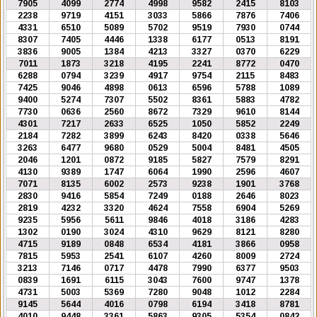
7905
4099
2774
4998
9582
2415
8103
2238
9719
4151
3033
5866
7876
7406
4331
6510
5089
5702
9519
7930
0744
8307
7405
4446
1338
6177
0513
8191
3836
9005
1384
4213
3327
0370
6229
7011
1873
3218
4195
2241
8772
0470
6288
0794
3239
4917
9754
2115
8483
7425
9046
4898
0613
6596
5788
1089
9400
5274
7307
5502
8361
5883
4782
7730
0636
2560
8672
7329
9610
8144
4301
7217
2633
6525
1050
5852
2249
2184
7282
3899
6243
8420
0338
5646
3263
6477
9680
0529
5004
8481
4505
2046
1201
0872
9185
5827
7579
8291
4130
9389
1747
6064
1990
2596
4607
7071
8135
6002
2573
9238
1901
3768
2830
9416
5854
7249
0188
2646
8023
2819
4232
3320
4624
7558
6904
5269
9235
5956
5611
9846
4018
3186
4283
1302
0190
3024
4310
9629
8121
8280
4715
9189
0848
6534
4181
3866
0958
7815
5953
2541
6107
4260
8009
2724
3213
7146
0717
4478
7990
6377
9503
0839
1691
6115
3043
7600
9747
1378
4731
5003
5369
7280
9048
1012
2284
9145
5644
4016
0798
6194
3418
8781
4010
9448
3361
5863
9305
5354
0842