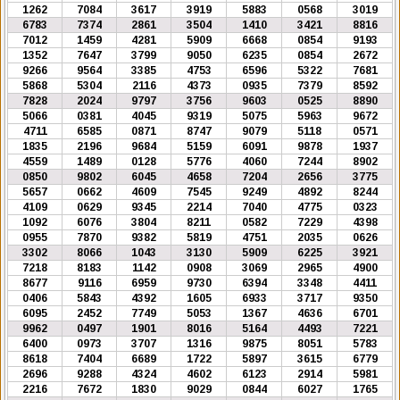
1262
7084
3617
3919
5883
0568
3019
6783
7374
2861
3504
1410
3421
8816
7012
1459
4281
5909
6668
0854
9193
1352
7647
3799
9050
6235
0854
2672
9266
9564
3385
4753
6596
5322
7681
5868
5304
2116
4373
0935
7379
8592
7828
2024
9797
3756
9603
0525
8890
5066
0381
4045
9319
5075
5963
9672
4711
6585
0871
8747
9079
5118
0571
1835
2196
9684
5159
6091
9878
1937
4559
1489
0128
5776
4060
7244
8902
0850
9802
6045
4658
7204
2656
3775
5657
0662
4609
7545
9249
4892
8244
4109
0629
9345
2214
7040
4775
0323
1092
6076
3804
8211
0582
7229
4398
0955
7870
9382
5819
4751
2035
0626
3302
8066
1043
3130
5909
6225
3921
7218
8183
1142
0908
3069
2965
4900
8677
9116
6959
9730
6394
3348
4411
0406
5843
4392
1605
6933
3717
9350
6095
2452
7749
5053
1367
4636
6701
9962
0497
1901
8016
5164
4493
7221
6400
0973
3707
1316
9875
8051
5783
8618
7404
6689
1722
5897
3615
6779
2696
9288
4324
4602
6123
2914
5981
2216
7672
1830
9029
0844
6027
1765