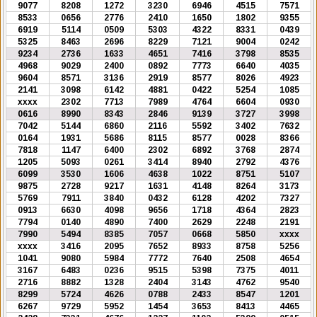
9077
8208
1272
3230
6946
4515
7571
8533
0656
2776
2410
1650
1802
9355
6919
5114
0509
5303
4322
8331
0439
5325
8463
2696
8229
7121
9004
0242
9234
2736
1633
4651
7416
3798
8535
4968
9029
2400
0892
7773
6640
4035
9604
8571
3136
2919
8577
8026
4923
2141
3098
6142
4881
0422
5254
1085
xxxx
2302
7713
7989
4764
6604
0930
0616
8990
8343
2846
9139
3727
3998
7042
5144
6860
2116
5592
3402
7632
0164
1931
5686
8115
8577
0028
8366
7818
1147
6400
2302
6892
3768
2874
1205
5093
0261
3414
8940
2792
4376
6099
3530
1606
4638
1022
8751
5107
9875
2728
9217
1631
4148
8264
3173
5769
7911
3840
0432
6128
4202
7327
0913
6630
4098
9656
1718
4364
2823
7794
0140
4890
7400
2629
2248
2191
7990
5494
8385
7057
0668
5850
xxxx
xxxx
3416
2095
7652
8933
8758
5256
1041
9080
5984
7772
7640
2508
4654
3167
6483
0236
9515
5398
7375
4011
2716
8882
1328
2404
3143
4762
9540
8299
5724
4626
0788
2433
8547
1201
6267
9729
5952
1454
3653
8413
4465