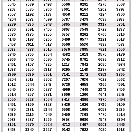
0545
7089
2498
5506
0291
4270
8508
7203
0585
5966
3001
6164
5202
3793
7057
1192
0183
4058
9212
7124
7300
4204
9073
4599
5787
3439
4098
8933
2289
4830
0948
5865
3096
3317
0701
8760
9691
7405
0803
3548
1729
1837
6670
7375
9255
0353
8262
0766
6816
4146
0198
0265
0409
0577
3121
8518
5458
7011
4517
6506
5530
7989
4583
9033
4878
2015
3036
3895
7921
8650
6740
5705
2654
4582
1618
3575
9179
8966
2440
6090
0745
8791
6689
8312
2461
7107
4825
1213
7842
2090
4984
1538
6250
6318
9295
1148
3287
5742
8399
9639
5951
7141
2172
0853
3865
9204
2513
9902
7207
7636
7022
5562
1012
0644
6843
9726
4058
7366
4691
7540
9880
0277
4969
7449
2343
8406
5614
4257
6871
3606
1200
4641
2243
2050
9228
8054
3413
4899
7870
5494
2461
8169
7128
3426
1026
8739
9109
4480
0381
5344
6508
1090
6058
3235
8936
2116
4049
6450
7368
7470
2514
0983
8287
1566
9353
0680
4548
8394
8151
9279
0524
4712
3497
9901
5446
8463
3340
3627
9142
7922
4020
1618