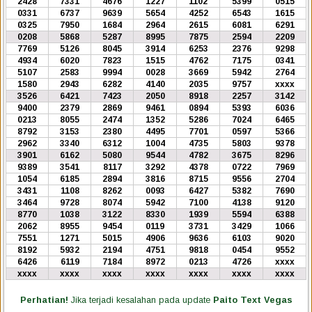
2428
7331
4676
1227
1102
5399
0515
0331
6737
9639
5654
4252
6543
1615
0325
7950
1684
2964
2615
6081
6291
0208
5868
5287
8995
7875
2594
2209
7769
5126
8045
3914
6253
2376
9298
4934
6020
7823
1515
4762
7175
0341
5107
2583
9994
0028
3669
5942
2764
1580
2943
6282
4140
2035
9757
xxxx
3526
6421
7423
2050
8918
2257
3142
9400
2379
2869
9461
0894
5393
6036
0213
8055
2474
1352
5286
7024
6465
8792
3153
2380
4495
7701
0597
5366
2962
3340
6312
1004
4735
5803
9378
3901
6162
5080
9544
4782
3675
8296
9389
3541
8117
3292
4378
0722
7969
1054
6185
2894
3816
8715
9556
2704
3431
1108
8262
0093
6427
5382
7690
3464
9728
8074
5942
7100
4138
9120
8770
1038
3122
8330
1939
5594
6388
2062
8955
9454
0119
3731
3429
1066
7551
1271
5015
4906
9636
6103
9020
8192
5932
2194
4751
9818
0454
9552
6426
6119
7184
8972
0213
4726
xxxx
xxxx
xxxx
xxxx
xxxx
xxxx
xxxx
xxxx
Perhatian!
Jika terjadi kesalahan pada update
Paito Text Vegas