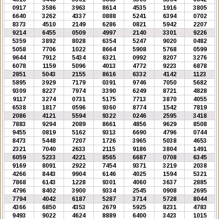
0917
3586
3963
8614
4535
1916
3805
6640
3262
4337
0888
5241
6394
0702
8373
4510
2149
6286
0821
5942
2207
9214
6455
0509
4997
2140
3301
9226
5359
3892
8028
6354
5247
9020
0482
5058
7706
1022
8664
5908
5768
0599
9644
7912
5434
6321
0992
8207
3276
6078
1159
5096
4013
4772
9223
6878
2851
5043
2155
8616
6332
4142
1123
5895
3929
7179
0391
9746
7050
5682
9309
8227
7974
3390
6249
8721
4828
9117
3274
0731
5175
7713
3870
4055
6538
1817
0596
9360
8774
1542
7819
2086
4121
5594
9322
0246
2595
3418
7883
9294
2089
8661
4856
9629
8508
9455
0819
5162
9313
6690
4796
0744
8473
5448
7207
1726
3965
5038
4653
2321
7040
2633
2115
9186
3804
1491
6059
5233
4221
8565
6687
0708
6345
9169
8091
2922
7454
9371
3219
2038
4266
8443
9904
6146
4025
1594
5321
7868
6143
1228
9301
4060
3637
2885
4796
8402
3900
9334
2545
0908
2695
7794
4042
6187
5287
3714
5728
8044
4366
6850
4353
2679
5925
8231
4783
9493
9022
4624
8889
6400
3423
1015