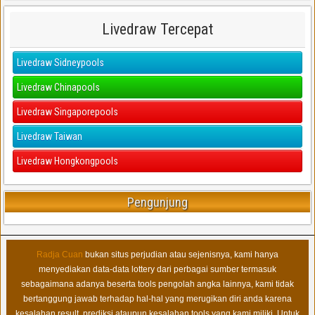
Livedraw Tercepat
Livedraw Sidneypools
Livedraw Chinapools
Livedraw Singaporepools
Livedraw Taiwan
Livedraw Hongkongpools
Pengunjung
Radja Cuan
bukan situs perjudian atau sejenisnya, kami hanya
menyediakan data-data lottery dari perbagai sumber termasuk
sebagaimana adanya beserta tools pengolah angka lainnya, kami tidak
bertanggung jawab terhadap hal-hal yang merugikan diri anda karena
kesalahan result, prediksi ataupun kesalahan tools yang kami miliki. Untuk