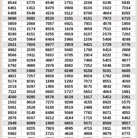
8544
5773
6546
3751
2306
0245
5843
6461
3413
8470
0908
8136
3022
7364
6408
5546
4136
0112
8700
4604
8203
9690
0683
8520
3301
6151
7972
6715
0859
2066
7057
6921
7933
4578
1950
3011
2174
8536
1629
4058
7513
6654
8380
8151
0255
0919
0107
3579
7202
4138
5964
8404
3960
1356
5408
4388
2621
7636
8977
2939
9421
3729
0776
9982
2305
8607
5693
1790
0410
2808
9566
3911
5633
0705
2934
8223
7962
1189
0294
4987
2592
7466
5435
9877
6792
4980
2976
8063
7252
5046
3395
6765
3906
7597
6398
9158
5301
6605
4833
7257
8656
3050
8038
1782
2093
5174
8391
1699
3292
7072
8551
4360
2319
8297
1456
6035
9373
4842
7855
7113
0018
0603
3727
5652
4064
1981
4380
9285
6576
8329
1017
5432
3261
1502
9619
7273
9208
4155
8923
3575
5001
2528
0165
8519
2488
6087
4626
8924
5140
8496
5068
7763
8071
4053
2876
0367
9212
4184
3715
5643
8462
2949
8089
1900
6836
5071
8568
9557
6108
8235
7930
4095
4715
3811
0970
5982
9735
2721
4628
4908
9879
6773