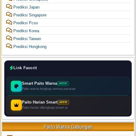
Prediksi Japan
Prediksi Singapore
Prediksi Pcso
Prediksi Korea
Prediksi Taiwan
Prediksi Hongkong
Link Favorit
Smart Paito Warna
NEW
Paito warna lengkap semua pasaran
Paito Harian Smart
NEW
Paito harian dilengkapi smart ai
Paito Warna Gabungan