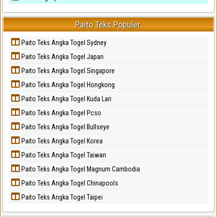
Paito Teks Populer.
Paito Teks Angka Togel Sydney
Paito Teks Angka Togel Japan
Paito Teks Angka Togel Singapore
Paito Teks Angka Togel Hongkong
Paito Teks Angka Togel Kuda Lari
Paito Teks Angka Togel Pcso
Paito Teks Angka Togel Bullseye
Paito Teks Angka Togel Korea
Paito Teks Angka Togel Taiwan
Paito Teks Angka Togel Magnum Cambodia
Paito Teks Angka Togel Chinapools
Paito Teks Angka Togel Taipei