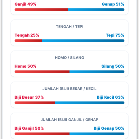
Ganjil 49%
Genap 51%
TENGAH / TEPI
Tengah 25%
Tepi 75%
HOMO / SILANG
Homo 50%
Silang 50%
JUMLAH (BIJI) BESAR / KECIL
Biji Besar 37%
Biji Kecil 63%
JUMLAH (BIJI) GANJIL / GENAP
Biji Ganjil 50%
Biji Genap 50%