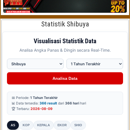
Statistik Shibuya
Visualisasi Statistik Data
Analisa Angka Panas & Dingin secara Real-Time.
Analisa Data
📅 Periode:
1 Tahun Terakhir
📊 Data tersedia:
366 result
dari
366 hari
hari
🏆 Terbaru:
2026-08-09
AS
KOP
KEPALA
EKOR
SHIO