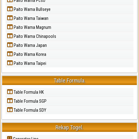
Paito Warna Pcso
Paito Warna Bullseye
Paito Warna Taiwan
Paito Warna Magnum
Paito Warna Chinapools
Paito Warna Japan
Paito Warna Korea
Paito Warna Taipei
Table Formula.
Table Formula HK
Table Formula SGP
Table Formula SDY
Rekap Togel.
Generator Line