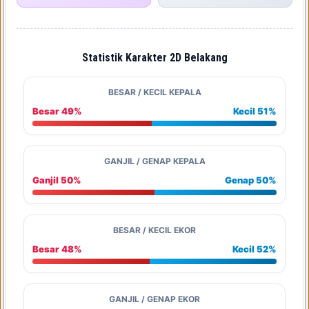
Statistik Karakter 2D Belakang
BESAR / KECIL KEPALA
Besar 49%
Kecil 51%
GANJIL / GENAP KEPALA
Ganjil 50%
Genap 50%
BESAR / KECIL EKOR
Besar 48%
Kecil 52%
GANJIL / GENAP EKOR