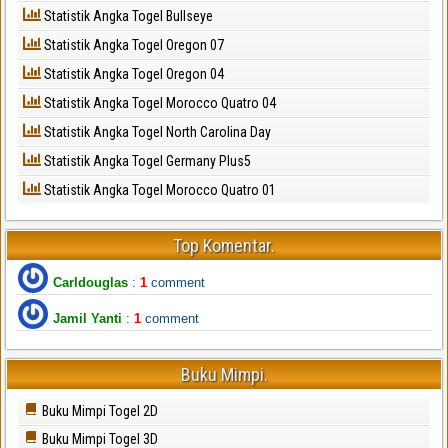
Statistik Angka Togel Bullseye
Statistik Angka Togel Oregon 07
Statistik Angka Togel Oregon 04
Statistik Angka Togel Morocco Quatro 04
Statistik Angka Togel North Carolina Day
Statistik Angka Togel Germany Plus5
Statistik Angka Togel Morocco Quatro 01
Top Komentar.
Carldouglas
:
1
comment
Jamil Yanti
:
1
comment
Buku Mimpi.
Buku Mimpi Togel 2D
Buku Mimpi Togel 3D