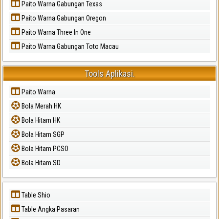
Paito Warna Gabungan Texas
Paito Warna Gabungan Oregon
Paito Warna Three In One
Paito Warna Gabungan Toto Macau
Tools Aplikasi.
Paito Warna
Bola Merah HK
Bola Hitam HK
Bola Hitam SGP
Bola Hitam PCSO
Bola Hitam SD
Table Shio
Table Angka Pasaran