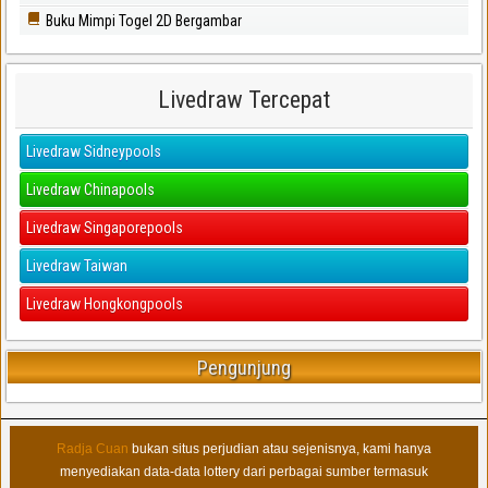
Buku Mimpi Togel 2D Bergambar
Livedraw Tercepat
Livedraw Sidneypools
Livedraw Chinapools
Livedraw Singaporepools
Livedraw Taiwan
Livedraw Hongkongpools
Pengunjung
Radja Cuan
bukan situs perjudian atau sejenisnya, kami hanya
menyediakan data-data lottery dari perbagai sumber termasuk