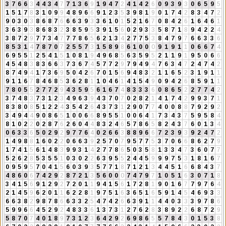
3
7
6
6
3
4
4
3
4
7
7
1
3
6
9
1
9
4
7
2
4
1
4
2
6
0
9
3
9
3
0
6
5
9
5
1
5
1
7
8
3
1
0
9
9
4
8
9
6
6
9
1
2
3
5
3
9
8
1
9
0
1
7
4
2
8
3
4
7
2
9
0
3
0
3
8
6
8
7
6
6
6
3
9
3
3
6
1
0
1
5
2
1
6
7
0
8
4
2
6
1
6
4
6
1
3
6
3
9
3
8
6
8
3
2
3
8
5
9
5
3
9
1
5
6
0
2
9
3
3
5
8
7
1
8
9
4
2
2
4
3
8
7
2
9
7
7
3
4
7
7
7
8
6
5
6
2
1
3
4
2
7
7
5
3
8
4
7
9
7
6
6
3
3
6
8
5
3
1
4
7
8
7
0
7
2
5
5
7
3
1
5
8
9
8
6
1
0
0
0
9
1
9
1
1
0
6
6
7
4
6
9
5
5
1
2
5
4
1
5
1
0
8
1
9
4
9
6
8
5
6
3
5
9
5
2
1
1
9
1
9
5
0
6
6
4
5
4
8
3
8
3
6
6
3
7
3
6
7
4
5
7
7
2
9
7
9
4
9
4
7
6
3
4
7
2
4
7
4
2
8
7
4
9
4
1
7
3
6
9
5
0
4
2
6
7
0
1
5
6
9
4
8
3
2
1
1
6
5
2
3
1
9
1
1
9
1
1
6
7
8
4
6
8
5
3
6
2
8
1
1
0
4
6
1
4
1
5
4
9
0
9
4
2
6
8
5
9
1
1
7
8
0
5
5
2
7
7
2
9
4
3
5
9
5
6
1
6
7
4
8
3
3
3
6
0
8
6
5
2
2
7
7
4
2
3
7
4
8
3
7
3
1
2
3
4
9
6
3
9
4
3
7
0
7
0
2
8
2
1
4
1
7
4
2
9
9
3
7
1
8
3
8
0
8
5
1
2
2
4
3
5
4
2
6
4
3
7
3
1
2
9
0
7
7
4
0
0
8
8
7
9
2
9
2
3
4
9
4
4
9
0
8
6
5
1
0
0
6
6
8
9
5
5
1
0
0
6
4
1
7
3
4
3
7
5
9
5
8
4
8
1
0
2
2
0
2
8
7
6
2
6
0
4
4
8
3
2
4
6
5
7
8
6
5
8
2
4
3
7
6
0
1
3
4
0
6
3
3
6
5
0
2
9
2
9
7
7
6
4
0
2
6
6
3
8
8
9
6
6
7
2
3
9
3
9
2
4
7
2
1
4
9
8
8
1
6
0
2
2
0
6
6
3
9
2
5
7
0
7
9
5
7
7
5
3
7
0
6
6
8
6
2
7
9
1
7
4
1
5
6
1
4
8
3
9
9
3
1
4
2
7
7
8
6
5
0
3
5
8
1
3
3
4
7
3
6
0
7
7
5
2
6
2
8
5
3
5
5
1
0
3
0
2
2
6
3
9
5
5
2
4
4
5
9
9
9
7
5
3
1
8
1
6
7
0
9
5
9
5
7
0
4
1
5
6
0
3
9
3
5
7
7
1
8
7
1
2
1
3
4
4
5
1
6
6
8
4
3
7
4
8
6
0
6
7
4
2
9
2
8
7
2
1
3
5
6
0
0
0
7
4
7
9
7
1
0
5
1
6
3
0
7
1
8
3
4
1
5
6
9
1
2
9
2
7
2
0
1
1
9
4
1
5
6
1
7
2
8
1
9
0
1
6
7
7
9
7
6
4
2
1
4
5
9
6
2
0
1
1
6
2
2
8
1
9
7
5
1
6
3
6
5
1
6
5
9
1
4
5
4
6
9
3
3
6
6
3
8
2
9
8
7
8
6
6
3
3
2
5
4
7
4
2
6
6
3
9
1
1
4
4
0
3
3
3
9
7
8
6
5
9
9
6
6
4
5
2
9
2
4
8
3
3
6
1
3
7
3
1
2
7
6
2
8
3
8
9
2
2
6
8
7
2
9
5
8
7
0
7
4
0
1
8
9
7
3
1
2
3
6
4
2
9
2
6
9
8
6
5
5
7
8
4
3
0
1
5
3
8