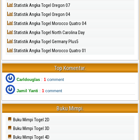
Statistik Angka Togel Oregon 07
Statistik Angka Togel Oregon 04
Statistik Angka Togel Morocco Quatro 04
Statistik Angka Togel North Carolina Day
Statistik Angka Togel Germany Plus5
Statistik Angka Togel Morocco Quatro 01
Top Komentar.
Carldouglas
:
1
comment
Jamil Yanti
:
1
comment
Buku Mimpi.
Buku Mimpi Togel 2D
Buku Mimpi Togel 3D
Buku Mimpi Togel 4D