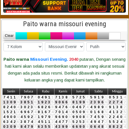
Paito warna missouri evening
Clear
Paito warna
Missouri Evening.
2040
putaran, Dengan senang
hati kami akan selalu memberikan updatetan yang akurat sesuai
dengan ada pada situs resmi. Berikut dibawah ini rangkuman
keluaran angka yang dapat kami tampilkan.
Senin
Selasa
Rabu
Kamis
Jumat
Sabtu
Minggu
7
4
1
1
2
7
9
0
7
7
0
4
9
1
1
7
1
3
8
2
5
7
2
5
7
5
9
1
9
1
0
5
3
1
4
1
3
0
9
9
3
8
5
1
6
1
9
2
3
5
9
0
6
6
3
8
1
9
9
9
2
3
9
6
6
2
2
7
4
2
8
2
4
0
4
3
0
2
3
5
6
8
2
6
8
9
4
7
6
4
0
4
6
7
4
4
9
8
9
8
9
1
3
8
2
1
5
2
1
3
6
9
6
7
4
8
1
6
7
4
7
0
1
4
5
0
5
0
9
9
0
1
6
8
5
4
1
3
2
5
4
9
0
0
0
4
5
9
2
2
1
9
7
9
7
9
6
9
0
9
9
9
0
8
8
7
4
5
9
5
2
2
4
0
4
6
3
4
2
6
3
8
7
4
2
4
5
1
1
2
4
4
7
7
5
5
2
5
3
8
4
9
4
7
2
5
5
2
4
6
0
3
0
9
9
8
4
7
9
7
6
3
5
5
1
4
3
9
9
9
6
6
9
0
9
0
6
4
8
3
8
8
2
2
4