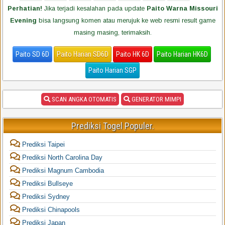
Perhatian!
Jika terjadi kesalahan pada update
Paito Warna Missouri
Evening
bisa langsung komen atau merujuk ke web resmi result game
masing masing, terimaksih.
Paito SD 6D
Paito Harian SD6D
Paito HK 6D
Paito Harian HK6D
Paito Harian SGP
SCAN ANGKA OTOMATIS
GENERATOR MIMPI
Prediksi Togel Populer.
Prediksi Taipei
Prediksi North Carolina Day
Prediksi Magnum Cambodia
Prediksi Bullseye
Prediksi Sydney
Prediksi Chinapools
Prediksi Japan