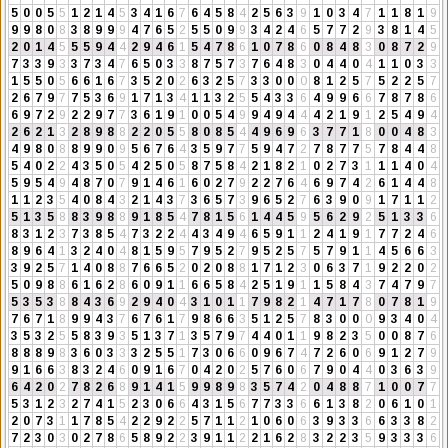
5
0
0
5
5
1
2
1
4
5
3
4
1
6
7
6
4
5
8
4
2
5
6
3
9
1
0
3
4
7
1
1
8
1
9
9
9
8
0
8
3
8
9
9
9
4
7
6
5
2
5
5
0
9
9
3
4
2
4
6
5
7
7
2
9
3
8
1
4
5
2
0
1
4
5
5
5
9
4
4
2
9
4
6
1
5
4
7
8
6
1
0
7
8
6
0
8
4
8
3
0
8
7
2
9
7
3
3
9
3
3
7
3
4
7
6
5
0
3
3
8
7
5
7
3
7
6
4
8
3
0
4
4
0
4
1
1
0
3
3
1
5
5
0
5
6
6
1
6
7
3
5
2
0
2
6
3
2
5
7
3
3
0
0
0
8
1
2
5
7
5
2
2
5
7
2
6
7
9
7
7
5
3
6
9
1
7
1
3
4
1
1
3
2
5
5
4
3
3
6
4
9
9
6
6
7
8
7
8
6
6
9
7
2
9
2
2
9
7
7
3
6
1
9
1
0
0
5
4
9
9
4
9
4
4
4
2
1
9
1
2
5
4
9
4
2
6
2
1
3
2
8
9
8
8
2
2
0
5
5
8
0
8
5
4
4
9
6
9
6
3
7
7
1
8
0
0
4
8
3
4
9
8
0
8
8
9
9
0
9
5
6
7
6
4
3
5
9
7
7
5
9
4
7
2
7
8
7
7
5
7
8
4
4
8
5
4
0
2
2
4
3
5
0
5
4
2
5
0
5
8
7
5
8
4
2
1
8
2
1
0
2
7
3
1
1
1
4
0
4
5
9
5
4
9
4
8
7
0
7
9
1
4
6
1
6
0
2
7
9
2
2
7
6
4
6
9
7
4
2
6
1
4
4
8
1
1
2
3
5
4
0
8
4
3
2
1
4
3
7
3
6
5
7
3
9
6
5
2
7
6
3
9
0
9
1
7
1
1
2
5
1
3
5
8
8
3
9
8
8
9
1
8
5
4
7
8
1
5
6
1
4
4
5
9
5
6
2
9
2
5
1
3
3
6
8
3
1
2
3
7
3
8
5
4
7
3
2
2
4
4
3
4
9
4
6
5
9
1
1
2
4
1
9
1
7
7
2
4
6
8
9
6
4
1
3
2
4
0
4
8
1
5
9
5
7
9
5
2
7
9
5
2
5
7
5
7
9
1
1
4
5
6
6
3
3
9
2
5
7
1
4
0
8
8
7
6
6
5
2
0
2
0
8
8
1
7
1
2
3
0
6
3
7
1
9
2
2
0
2
5
0
9
8
8
6
1
6
2
8
6
0
9
1
1
6
6
5
8
4
2
5
1
9
1
1
5
8
4
3
7
4
7
9
7
5
3
5
3
8
8
4
3
6
9
2
9
4
0
4
3
1
0
1
1
7
9
8
2
1
4
7
1
7
8
0
7
8
1
9
7
6
7
1
8
9
9
4
3
7
6
7
6
1
7
9
8
6
6
3
5
1
2
5
7
8
3
0
0
0
9
3
4
0
4
3
5
3
2
5
5
8
3
9
3
5
1
3
7
1
3
5
7
9
7
4
4
0
1
1
9
8
2
3
5
0
0
8
7
6
8
8
8
9
8
3
6
0
3
3
3
2
5
5
1
7
3
0
6
6
0
9
6
7
4
7
2
6
0
6
9
1
2
7
9
9
1
6
6
3
8
3
2
4
6
0
9
1
6
7
0
4
2
0
2
5
7
6
0
6
7
9
0
4
4
0
3
6
3
9
6
4
2
0
2
7
8
2
6
8
9
1
4
1
5
9
9
8
9
8
3
5
7
4
2
0
4
8
8
7
1
0
0
7
7
5
3
1
2
3
2
7
4
1
5
2
3
0
6
6
4
3
1
5
6
7
7
3
3
6
6
1
3
8
2
0
6
1
0
1
2
0
7
3
1
1
7
8
5
4
2
2
9
2
2
5
7
1
1
2
1
0
6
0
6
3
9
3
3
6
6
3
3
8
2
7
2
3
0
3
0
2
7
8
6
5
8
9
2
2
3
9
1
1
2
2
1
6
2
8
3
2
2
3
5
9
3
3
3
6