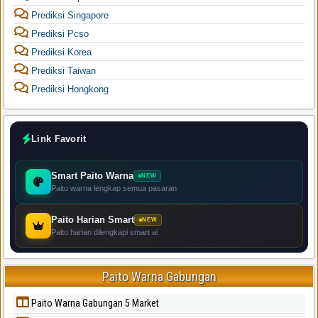
Prediksi Singapore
Prediksi Pcso
Prediksi Korea
Prediksi Taiwan
Prediksi Hongkong
Link Favorit
Smart Paito Warna
NEW
Paito warna lengkap semua pasaran
Paito Harian Smart
NEW
Paito harian dilengkapi smart ai
Paito Warna Gabungan
Paito Warna Gabungan 5 Market